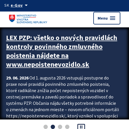
Preskocit na hlavný obsah
arrow_drop_down
SK
e-Gov
menu
Menu
Zastavit automatický posun upútavok
LEX PZP: všetko o nových pravidlách
kontroly povinného zmluvného
poistenia nájdete na
www.nepoistenevozidlo.sk
29. 06. 2026
Od 1. augusta 2026 vstupujú postupne do
praxe nové pravidlá povinného zmluvného poistenia,
ktoré radikálne znížia počet nepoistených vozidiel v
cestnej premávke a zavedú poriadok a spravodlivosť do
systému PZP. Občania nájdu všetky potrebné informácie
o zmenách na jednom mieste – novom oficiálnom portáli
https://nepoistenevozidlo.sk/, ktorý vznikol v spolupráci
Slovenskej kancelárie poisťovateľov (SKP), Slovenskej
pause_presentation
asociácie poisťovní (SLASPO) a Ministerstva vnútra SR.