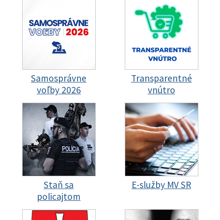
Samosprávne
Transparentné
voľby 2026
vnútro
Staň sa
E-služby MV SR
policajtom