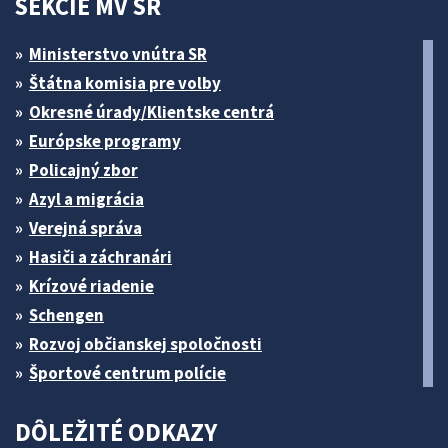
SEKCIE MV SR
Ministerstvo vnútra SR
Štátna komisia pre volby
Okresné úrady/Klientske centrá
Európske programy
Policajný zbor
Azyl a migrácia
Verejná správa
Hasiči a záchranári
Krízové riadenie
Schengen
Rozvoj občianskej spoločnosti
Športové centrum polície
DÔLEŽITÉ ODKAZY