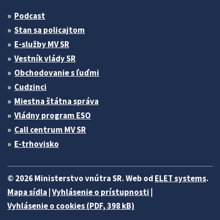
Podcast
Stan sa policajtom
E-služby MV SR
Vestník vlády SR
Obchodovanie s ľuďmi
Cudzinci
Miestna štátna správa
Vládny program ESO
Call centrum MV SR
E-trhovisko
© 2026 Ministerstvo vnútra SR. Web od
ELET systems
.
Mapa sídla
|
Vyhlásenie o prístupnosti
|
Vyhlásenie o cookies (PDF, 398 kB)