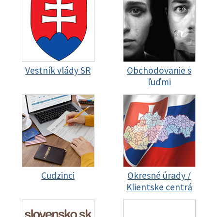
Vestník vlády SR
Obchodovanie s
ľuďmi
Cudzinci
Okresné úrady /
Klientske centrá