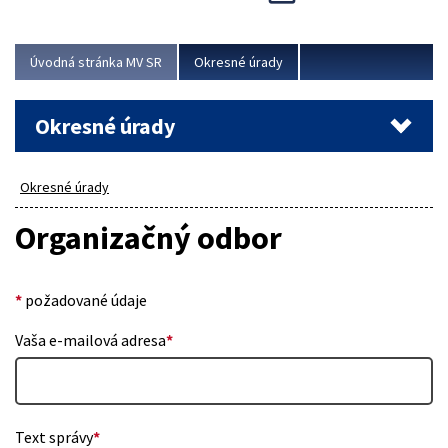
Novinky predstavili na...
Viac
Úvodná stránka MV SR
Okresné úrady
Okresné úrady
Okresné úrady
Organizačný odbor
*
požadované údaje
Vaša e-mailová adresa
*
Text správy
*