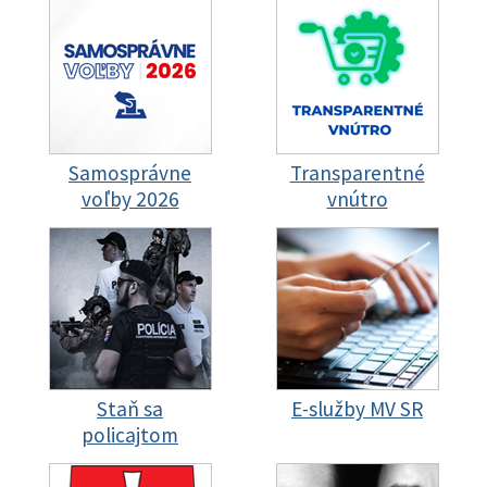
Samosprávne
Transparentné
voľby 2026
vnútro
Staň sa
E-služby MV SR
policajtom