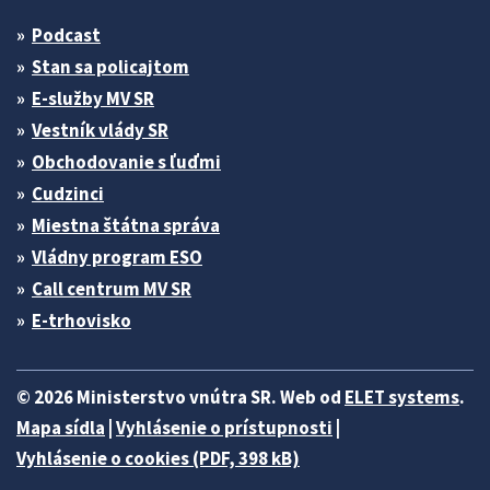
Podcast
Stan sa policajtom
E-služby MV SR
Vestník vlády SR
Obchodovanie s ľuďmi
Cudzinci
Miestna štátna správa
Vládny program ESO
Call centrum MV SR
E-trhovisko
© 2026 Ministerstvo vnútra SR. Web od
ELET systems
.
Mapa sídla
|
Vyhlásenie o prístupnosti
|
Vyhlásenie o cookies (PDF, 398 kB)