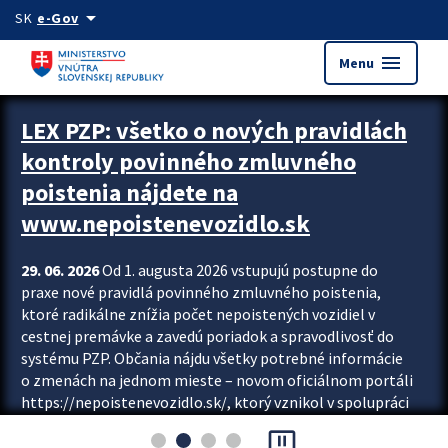
Preskocit na hlavný obsah
arrow_drop_down
SK
e-Gov
menu
Menu
Zastavit automatický posun upútavok
LEX PZP: všetko o nových pravidlách
kontroly povinného zmluvného
poistenia nájdete na
www.nepoistenevozidlo.sk
29. 06. 2026
Od 1. augusta 2026 vstupujú postupne do
praxe nové pravidlá povinného zmluvného poistenia,
ktoré radikálne znížia počet nepoistených vozidiel v
cestnej premávke a zavedú poriadok a spravodlivosť do
systému PZP. Občania nájdu všetky potrebné informácie
o zmenách na jednom mieste – novom oficiálnom portáli
https://nepoistenevozidlo.sk/, ktorý vznikol v spolupráci
Slovenskej kancelárie poisťovateľov (SKP), Slovenskej
pause_presentation
asociácie poisťovní (SLASPO) a Ministerstva vnútra SR.