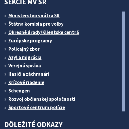
SEKCIE MV SR
Ministerstvo vnútra SR
Štátna komisia pre volby
Okresné úrady/Klientske centrá
Európske programy
Policajný zbor
Azyl a migrácia
Verejná správa
Hasiči a záchranári
Krízové riadenie
Schengen
Rozvoj občianskej spoločnosti
Športové centrum polície
DÔLEŽITÉ ODKAZY