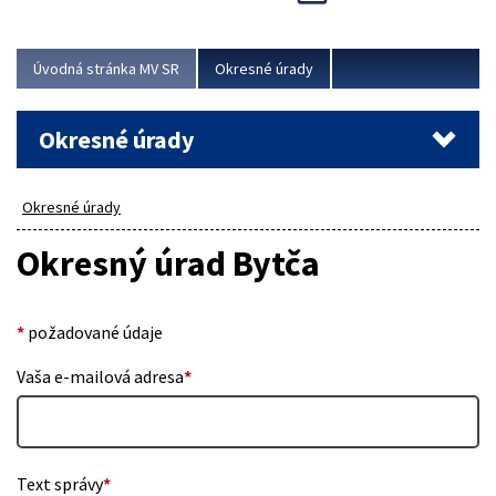
Novinky predstavili na...
Viac
Úvodná stránka MV SR
Okresné úrady
Okresné úrady
Okresné úrady
Okresný úrad Bytča
*
požadované údaje
Vaša e-mailová adresa
*
Text správy
*