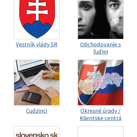
Vestník vlády SR
Obchodovanie s
ľuďmi
Cudzinci
Okresné úrady /
Klientske centrá