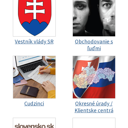
Vestník vlády SR
Obchodovanie s
ľuďmi
Cudzinci
Okresné úrady /
Klientske centrá