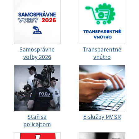
Samosprávne
Transparentné
voľby 2026
vnútro
Staň sa
E-služby MV SR
policajtom