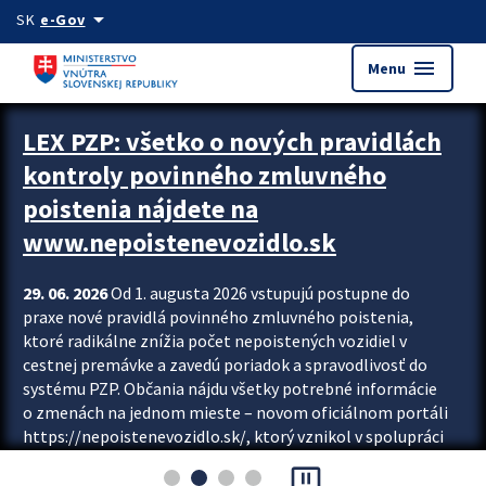
Preskocit na hlavný obsah
arrow_drop_down
SK
e-Gov
menu
Menu
Zastavit automatický posun upútavok
LEX PZP: všetko o nových pravidlách
kontroly povinného zmluvného
poistenia nájdete na
www.nepoistenevozidlo.sk
29. 06. 2026
Od 1. augusta 2026 vstupujú postupne do
praxe nové pravidlá povinného zmluvného poistenia,
ktoré radikálne znížia počet nepoistených vozidiel v
cestnej premávke a zavedú poriadok a spravodlivosť do
systému PZP. Občania nájdu všetky potrebné informácie
o zmenách na jednom mieste – novom oficiálnom portáli
https://nepoistenevozidlo.sk/, ktorý vznikol v spolupráci
Slovenskej kancelárie poisťovateľov (SKP), Slovenskej
pause_presentation
asociácie poisťovní (SLASPO) a Ministerstva vnútra SR.