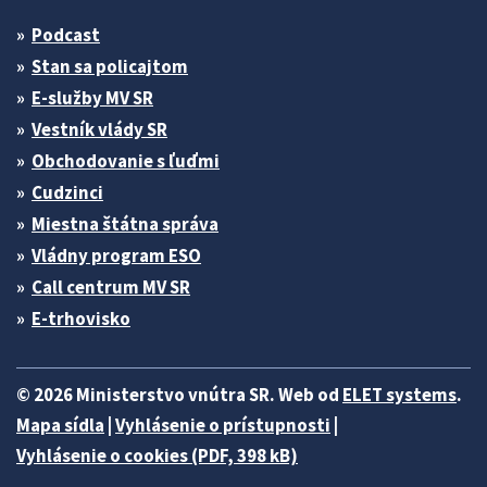
Podcast
Stan sa policajtom
E-služby MV SR
Vestník vlády SR
Obchodovanie s ľuďmi
Cudzinci
Miestna štátna správa
Vládny program ESO
Call centrum MV SR
E-trhovisko
© 2026 Ministerstvo vnútra SR. Web od
ELET systems
.
Mapa sídla
|
Vyhlásenie o prístupnosti
|
Vyhlásenie o cookies (PDF, 398 kB)