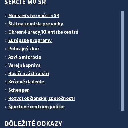
SEKCIE MV SR
Ministerstvo vnútra SR
Štátna komisia pre volby
Okresné úrady/Klientske centrá
Európske programy
Policajný zbor
Azyl a migrácia
Verejná správa
Hasiči a záchranári
Krízové riadenie
Schengen
Rozvoj občianskej spoločnosti
Športové centrum polície
DÔLEŽITÉ ODKAZY