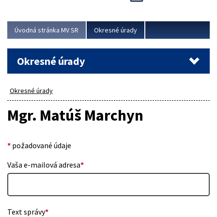
Novinky predstavili na...
Viac
Úvodná stránka MV SR
Okresné úrady
Okresné úrady
Okresné úrady
Mgr. Matúš Marchyn
*
požadované údaje
Vaša e-mailová adresa
*
Text správy
*