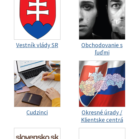
Vestník vlády SR
Obchodovanie s
ľuďmi
Cudzinci
Okresné úrady /
Klientske centrá