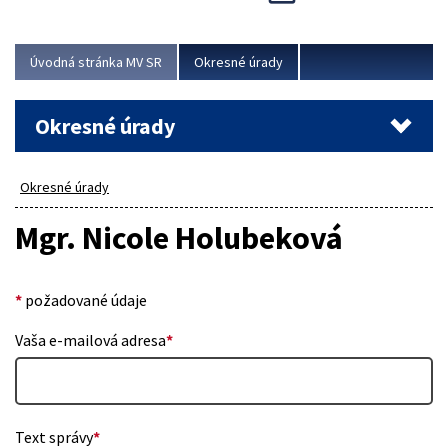
Novinky predstavili na...
Viac
Úvodná stránka MV SR
Okresné úrady
Okresné úrady
Okresné úrady
Mgr. Nicole Holubeková
*
požadované údaje
Vaša e-mailová adresa
*
Text správy
*