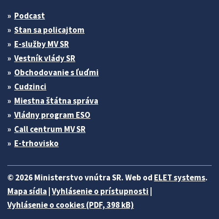
Podcast
Stan sa policajtom
E-služby MV SR
Vestník vlády SR
Obchodovanie s ľuďmi
Cudzinci
Miestna štátna správa
Vládny program ESO
Call centrum MV SR
E-trhovisko
© 2026 Ministerstvo vnútra SR. Web od
ELET systems
.
Mapa sídla
|
Vyhlásenie o prístupnosti
|
Vyhlásenie o cookies (PDF, 398 kB)