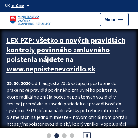
Preskocit na hlavný obsah
arrow_drop_down
SK
e-Gov
menu
Menu
Zastavit automatický posun upútavok
LEX PZP: všetko o nových pravidlách
kontroly povinného zmluvného
poistenia nájdete na
www.nepoistenevozidlo.sk
29. 06. 2026
Od 1. augusta 2026 vstupujú postupne do
praxe nové pravidlá povinného zmluvného poistenia,
ktoré radikálne znížia počet nepoistených vozidiel v
cestnej premávke a zavedú poriadok a spravodlivosť do
systému PZP. Občania nájdu všetky potrebné informácie
o zmenách na jednom mieste – novom oficiálnom portáli
https://nepoistenevozidlo.sk/, ktorý vznikol v spolupráci
Slovenskej kancelárie poisťovateľov (SKP), Slovenskej
pause_presentation
asociácie poisťovní (SLASPO) a Ministerstva vnútra SR.