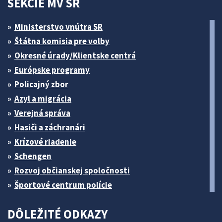
SEKCIE MV SR
Ministerstvo vnútra SR
Štátna komisia pre volby
Okresné úrady/Klientske centrá
Európske programy
Policajný zbor
Azyl a migrácia
Verejná správa
Hasiči a záchranári
Krízové riadenie
Schengen
Rozvoj občianskej spoločnosti
Športové centrum polície
DÔLEŽITÉ ODKAZY