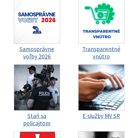
Samosprávne
Transparentné
voľby 2026
vnútro
Staň sa
E-služby MV SR
policajtom