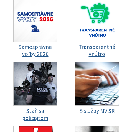
Samosprávne
Transparentné
voľby 2026
vnútro
Staň sa
E-služby MV SR
policajtom