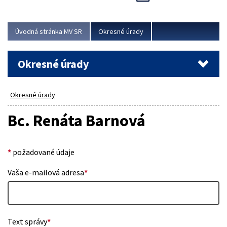
Novinky predstavili na...
Viac
Úvodná stránka MV SR
Okresné úrady
Okresné úrady
Okresné úrady
Bc. Renáta Barnová
*
požadované údaje
Vaša e-mailová adresa
*
Text správy
*