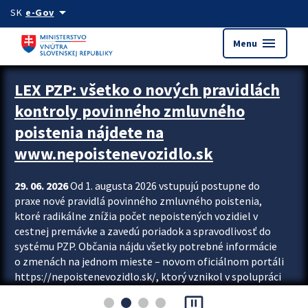
Preskocit na hlavný obsah
arrow_drop_down
SK
e-Gov
menu
Menu
Zastavit automatický posun upútavok
LEX PZP: všetko o nových pravidlách
kontroly povinného zmluvného
poistenia nájdete na
www.nepoistenevozidlo.sk
29. 06. 2026
Od 1. augusta 2026 vstupujú postupne do
praxe nové pravidlá povinného zmluvného poistenia,
ktoré radikálne znížia počet nepoistených vozidiel v
cestnej premávke a zavedú poriadok a spravodlivosť do
systému PZP. Občania nájdu všetky potrebné informácie
o zmenách na jednom mieste – novom oficiálnom portáli
https://nepoistenevozidlo.sk/, ktorý vznikol v spolupráci
Slovenskej kancelárie poisťovateľov (SKP), Slovenskej
pause_presentation
asociácie poisťovní (SLASPO) a Ministerstva vnútra SR.