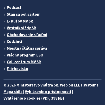
Podcast
Stan sa policajtom
E-služby MV SR
Vestník vlády SR
Obchodovanie s ľuďmi
Cudzinci
Miestna štátna správa
Vládny program ESO
Call centrum MV SR
E-trhovisko
© 2026 Ministerstvo vnútra SR. Web od
ELET systems
.
Mapa sídla
|
Vyhlásenie o prístupnosti
|
Vyhlásenie o cookies (PDF, 398 kB)