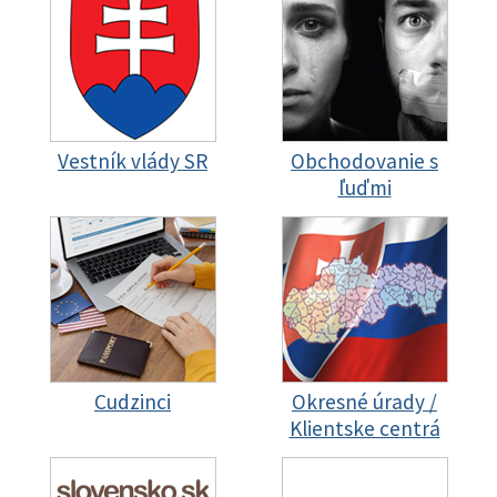
Vestník vlády SR
Obchodovanie s
ľuďmi
Cudzinci
Okresné úrady /
Klientske centrá