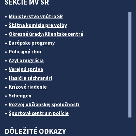
SEKCIE MV SR
Ministerstvo vnútra SR
Štátna komisia pre volby
Okresné úrady/Klientske centrá
Európske programy
Policajný zbor
Azyl a migrácia
Verejná správa
Hasiči a záchranári
Krízové riadenie
Schengen
Rozvoj občianskej spoločnosti
Športové centrum polície
DÔLEŽITÉ ODKAZY