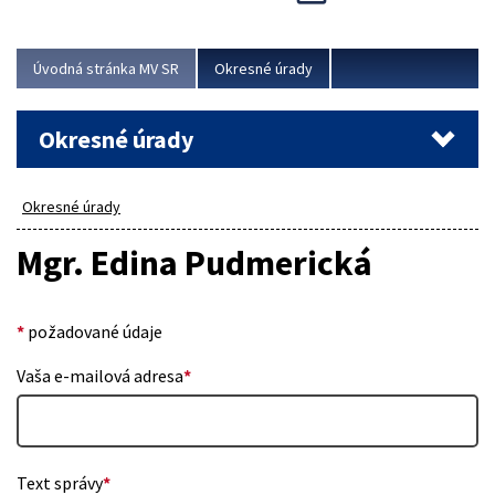
Novinky predstavili na...
Viac
Úvodná stránka MV SR
Okresné úrady
Okresné úrady
Okresné úrady
Mgr. Edina Pudmerická
*
požadované údaje
Vaša e-mailová adresa
*
Text správy
*