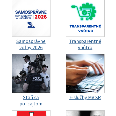
Samosprávne
Transparentné
voľby 2026
vnútro
Staň sa
E-služby MV SR
policajtom