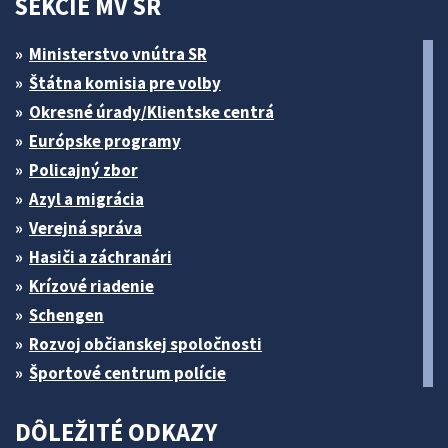
SEKCIE MV SR
Ministerstvo vnútra SR
Štátna komisia pre volby
Okresné úrady/Klientske centrá
Európske programy
Policajný zbor
Azyl a migrácia
Verejná správa
Hasiči a záchranári
Krízové riadenie
Schengen
Rozvoj občianskej spoločnosti
Športové centrum polície
DÔLEŽITÉ ODKAZY