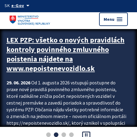
Preskocit na hlavný obsah
arrow_drop_down
SK
e-Gov
menu
Menu
Zastavit automatický posun upútavok
LEX PZP: všetko o nových pravidlách
kontroly povinného zmluvného
poistenia nájdete na
www.nepoistenevozidlo.sk
29. 06. 2026
Od 1. augusta 2026 vstupujú postupne do
praxe nové pravidlá povinného zmluvného poistenia,
ktoré radikálne znížia počet nepoistených vozidiel v
cestnej premávke a zavedú poriadok a spravodlivosť do
systému PZP. Občania nájdu všetky potrebné informácie
o zmenách na jednom mieste – novom oficiálnom portáli
https://nepoistenevozidlo.sk/, ktorý vznikol v spolupráci
Slovenskej kancelárie poisťovateľov (SKP), Slovenskej
pause_presentation
asociácie poisťovní (SLASPO) a Ministerstva vnútra SR.