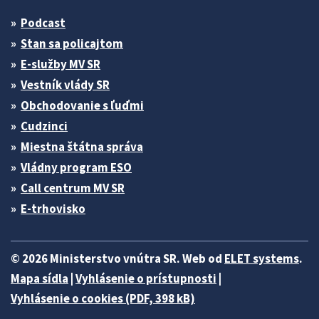
Podcast
Stan sa policajtom
E-služby MV SR
Vestník vlády SR
Obchodovanie s ľuďmi
Cudzinci
Miestna štátna správa
Vládny program ESO
Call centrum MV SR
E-trhovisko
© 2026 Ministerstvo vnútra SR. Web od
ELET systems
.
Mapa sídla
|
Vyhlásenie o prístupnosti
|
Vyhlásenie o cookies (PDF, 398 kB)