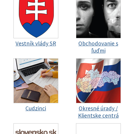
Vestník vlády SR
Obchodovanie s
ľuďmi
Cudzinci
Okresné úrady /
Klientske centrá