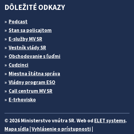
DÔLEŽITÉ ODKAZY
Podcast
Stan sa policajtom
E-služby MV SR
Vestník vlády SR
Obchodovanie s ľuďmi
Cudzinci
Miestna štátna správa
Vládny program ESO
Call centrum MV SR
E-trhovisko
© 2026 Ministerstvo vnútra SR. Web od
ELET systems
.
Mapa sídla
|
Vyhlásenie o prístupnosti
|