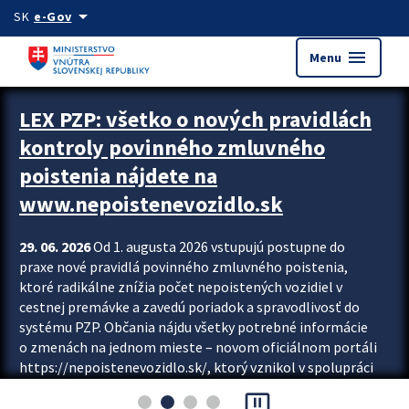
Preskocit na hlavný obsah
arrow_drop_down
SK
e-Gov
menu
Menu
Zastavit automatický posun upútavok
LEX PZP: všetko o nových pravidlách
kontroly povinného zmluvného
poistenia nájdete na
www.nepoistenevozidlo.sk
29. 06. 2026
Od 1. augusta 2026 vstupujú postupne do
praxe nové pravidlá povinného zmluvného poistenia,
ktoré radikálne znížia počet nepoistených vozidiel v
cestnej premávke a zavedú poriadok a spravodlivosť do
systému PZP. Občania nájdu všetky potrebné informácie
o zmenách na jednom mieste – novom oficiálnom portáli
https://nepoistenevozidlo.sk/, ktorý vznikol v spolupráci
Slovenskej kancelárie poisťovateľov (SKP), Slovenskej
pause_presentation
asociácie poisťovní (SLASPO) a Ministerstva vnútra SR.