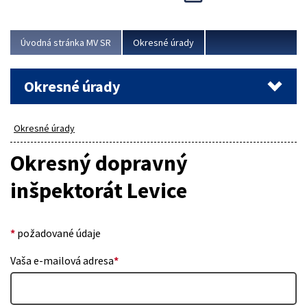
Novinky predstavili na...
Viac
Úvodná stránka MV SR
Okresné úrady
Okresné úrady
Okresné úrady
Okresný dopravný
inšpektorát Levice
*
požadované údaje
Vaša e-mailová adresa
*