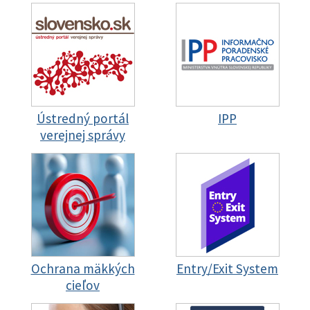
Ústredný portál
IPP
verejnej správy
Ochrana mäkkých
Entry/Exit System
cieľov