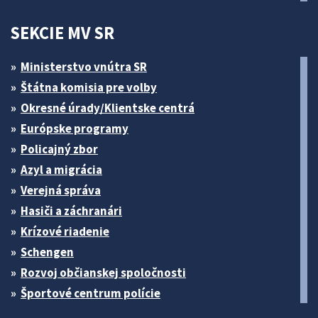
SEKCIE MV SR
Ministerstvo vnútra SR
Štátna komisia pre volby
Okresné úrady/Klientske centrá
Európske programy
Policajný zbor
Azyl a migrácia
Verejná správa
Hasiči a záchranári
Krízové riadenie
Schengen
Rozvoj občianskej spoločnosti
Športové centrum polície