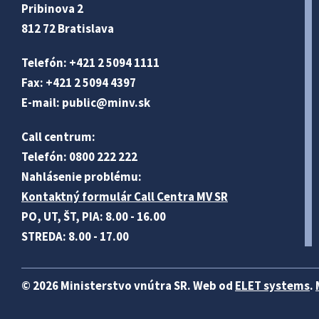
Pribinova 2
812 72 Bratislava
Telefón: +421 2 5094 1111
Fax: +421 2 5094 4397
E-mail:
public@minv
.sk
Call centrum:
Telefón: 0800 222 222
Nahlásenie problému:
Kontaktný formulár Call Centra MV SR
PO, UT, ŠT, PIA: 8.00 - 16.00
STREDA: 8.00 - 17.00
© 2026 Ministerstvo vnútra SR. Web od
ELET systems
.