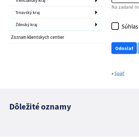
Trenčiansky kraj
Na zadané mo
Trnavský kraj
Žilinský kraj
Súhlas
Zoznam klientskych centier
»
Späť
Dôležité oznamy