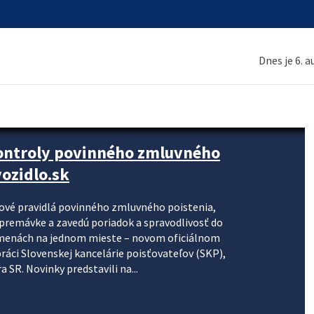
Dnes je 6. 
kontroly povinného zmluvného
ozidlo.sk
nové pravidlá povinného zmluvného poistenia,
j premávke a zavedú poriadok a spravodlivosť do
zmenách na jednom mieste – novom oficiálnom
práci Slovenskej kancelárie poisťovateľov (SKP),
 SR. Novinky predstavili na...