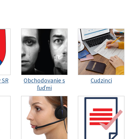
y SR
Obchodovanie s
Cudzinci
ľuďmi