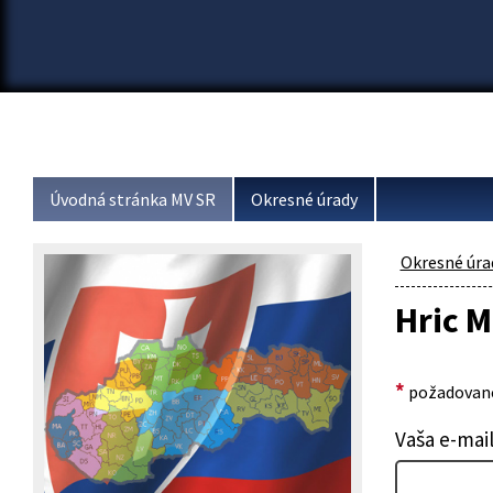
Úvodná stránka MV SR
Okresné úrady
Okresné úra
Hric M
*
požadované
Vaša e-mai