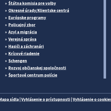
Štátna komisia pre volby
Okresné úrady/Klientske centrá
Európske programy
Policajný zbor
Azyl a migrácia
Verejná správa
Hasiči a záchranári
Krízové riadenie
Schengen
Rozvoj občianskej spoločnosti
Športové centrum polície
Mapa sídla
|
Vyhlásenie o prístupnosti
|
Vyhlásenie o cookies