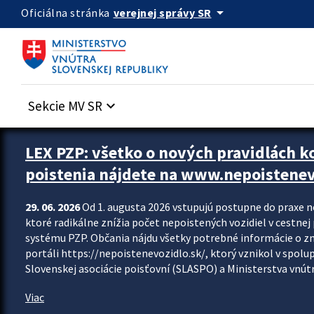
Preskocit na hlavný obsah
arrow_drop_down
verejnej správy SR
Oficiálna stránka
Sekcie MV SR
keyboard_arrow_down
Zastavit automatický posun upútavok
LEX PZP: všetko o nových pravidlách 
poistenia nájdete na www.nepoistenev
29. 06. 2026
Od 1. augusta 2026 vstupujú postupne do praxe 
ktoré radikálne znížia počet nepoistených vozidiel v cestne
systému PZP. Občania nájdu všetky potrebné informácie o 
portáli https://nepoistenevozidlo.sk/, ktorý vznikol v spolu
Slovenskej asociácie poisťovní (SLASPO) a Ministerstva vnútra
Viac