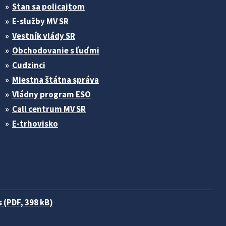
Stan sa policajtom
E-služby MV SR
Vestník vlády SR
Obchodovanie s ľuďmi
Cudzinci
Miestna štátna správa
Vládny program ESO
Call centrum MV SR
E-trhovisko
 (PDF, 398 kB)