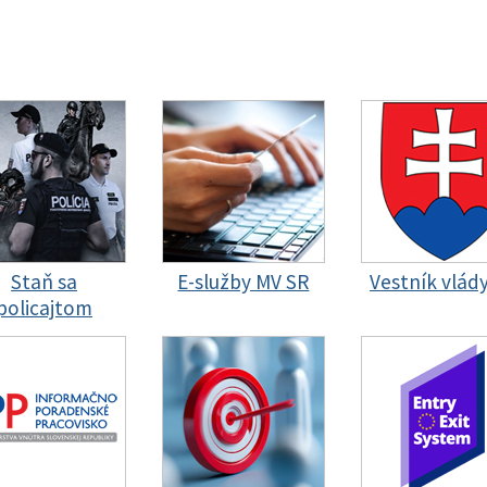
Staň sa
E-služby MV SR
Vestník vlád
policajtom