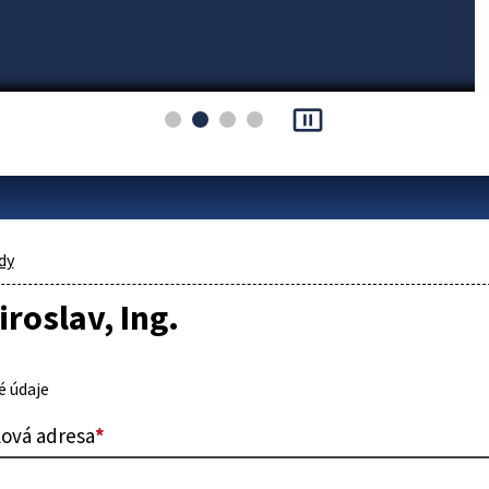
pause_presentation
dy
iroslav, Ing.
 údaje
lová adresa
*