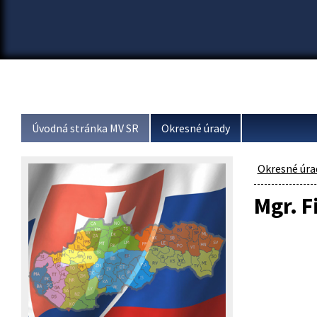
Úvodná stránka MV SR
Okresné úrady
Okresné úra
Mgr. F