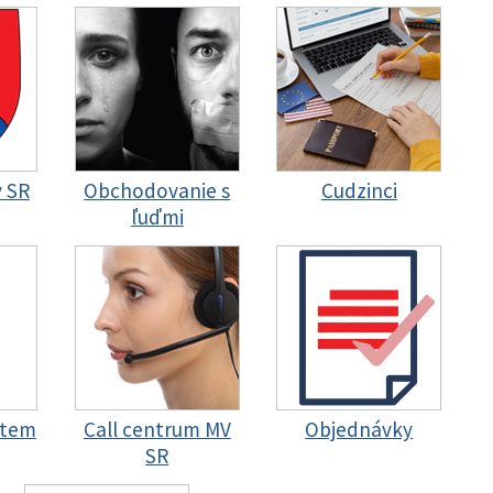
y SR
Obchodovanie s
Cudzinci
ľuďmi
stem
Call centrum MV
Objednávky
SR