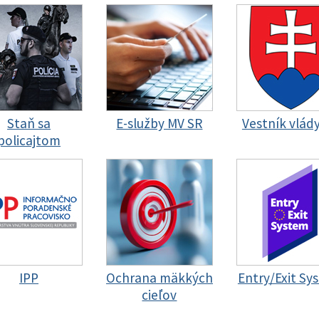
Staň sa
E-služby MV SR
Vestník vlád
policajtom
IPP
Ochrana mäkkých
Entry/Exit Sy
cieľov