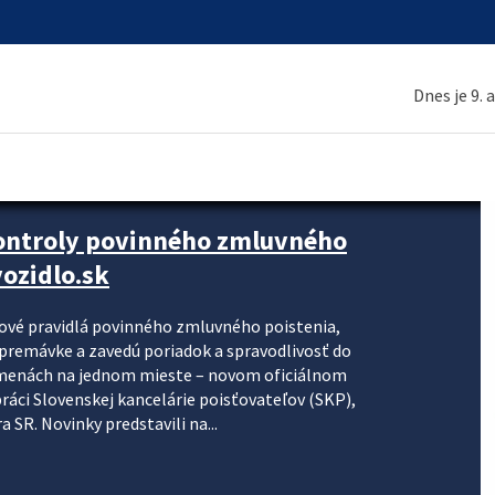
Dnes je 9. 
kontroly povinného zmluvného
ozidlo.sk
nové pravidlá povinného zmluvného poistenia,
j premávke a zavedú poriadok a spravodlivosť do
zmenách na jednom mieste – novom oficiálnom
práci Slovenskej kancelárie poisťovateľov (SKP),
 SR. Novinky predstavili na...