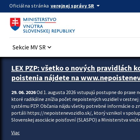
Preskocit na hlavný obsah
arrow_drop_down
verejnej správy SR
Oficiálna stránka
Sekcie MV SR
keyboard_arrow_down
Zastavit automatický posun upútavok
LEX PZP: všetko o nových pravidlách 
poistenia nájdete na www.nepoistenev
29. 06. 2026
Od 1. augusta 2026 vstupujú postupne do praxe 
ktoré radikálne znížia počet nepoistených vozidiel v cestne
systému PZP. Občania nájdu všetky potrebné informácie o 
portáli https://nepoistenevozidlo.sk/, ktorý vznikol v spolu
Slovenskej asociácie poisťovní (SLASPO) a Ministerstva vnútra
Viac