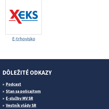
E-trhovisko
DÔLEŽITÉ ODKAZY
Podcast
Stan sa policajtom
E-služby MV SR
Vestník vlády SR