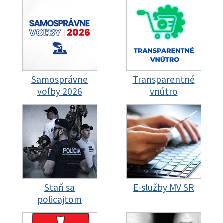
Samosprávne
Transparentné
voľby 2026
vnútro
Staň sa
E-služby MV SR
policajtom