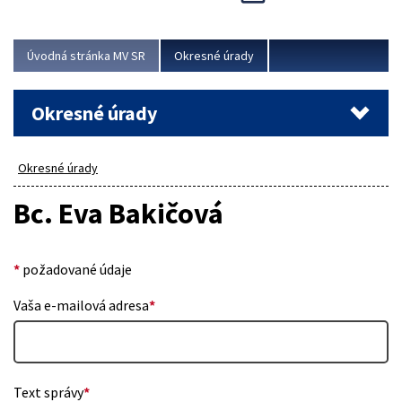
Novinky predstavili na...
Viac
Úvodná stránka MV SR
Okresné úrady
Okresné úrady
Okresné úrady
Bc. Eva Bakičová
*
požadované údaje
Vaša e-mailová adresa
*
Text správy
*