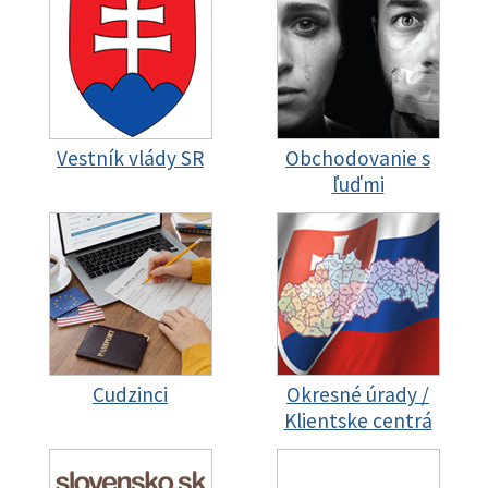
Vestník vlády SR
Obchodovanie s
ľuďmi
Cudzinci
Okresné úrady /
Klientske centrá