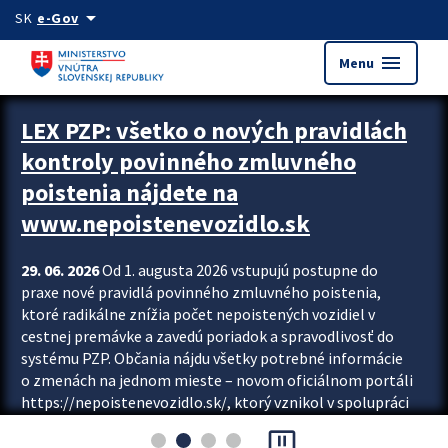
Preskocit na hlavný obsah
arrow_drop_down
SK
e-Gov
menu
Menu
Zastavit automatický posun upútavok
LEX PZP: všetko o nových pravidlách
kontroly povinného zmluvného
poistenia nájdete na
www.nepoistenevozidlo.sk
29. 06. 2026
Od 1. augusta 2026 vstupujú postupne do
praxe nové pravidlá povinného zmluvného poistenia,
ktoré radikálne znížia počet nepoistených vozidiel v
cestnej premávke a zavedú poriadok a spravodlivosť do
systému PZP. Občania nájdu všetky potrebné informácie
o zmenách na jednom mieste – novom oficiálnom portáli
https://nepoistenevozidlo.sk/, ktorý vznikol v spolupráci
Slovenskej kancelárie poisťovateľov (SKP), Slovenskej
pause_presentation
asociácie poisťovní (SLASPO) a Ministerstva vnútra SR.