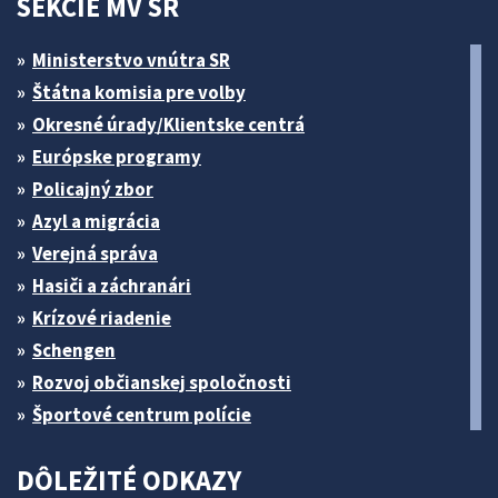
SEKCIE MV SR
Ministerstvo vnútra SR
Štátna komisia pre volby
Okresné úrady/Klientske centrá
Európske programy
Policajný zbor
Azyl a migrácia
Verejná správa
Hasiči a záchranári
Krízové riadenie
Schengen
Rozvoj občianskej spoločnosti
Športové centrum polície
DÔLEŽITÉ ODKAZY