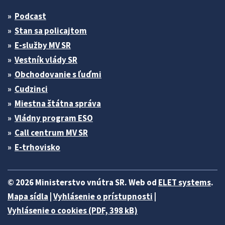
Podcast
Stan sa policajtom
E-služby MV SR
Vestník vlády SR
Obchodovanie s ľuďmi
Cudzinci
Miestna štátna správa
Vládny program ESO
Call centrum MV SR
E-trhovisko
© 2026 Ministerstvo vnútra SR. Web od
ELET systems
.
Mapa sídla
|
Vyhlásenie o prístupnosti
|
Vyhlásenie o cookies (PDF, 398 kB)