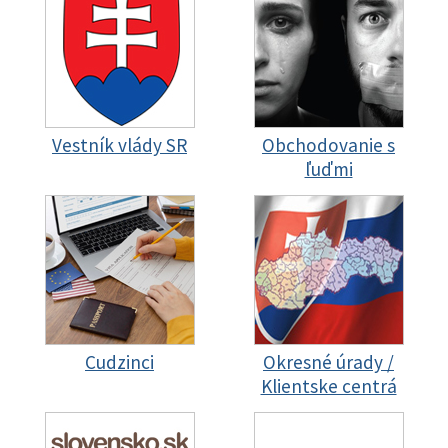
Vestník vlády SR
Obchodovanie s
ľuďmi
Cudzinci
Okresné úrady /
Klientske centrá