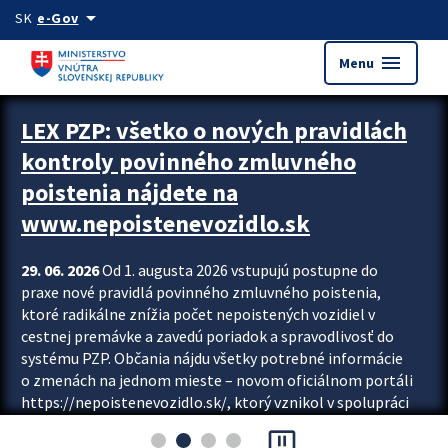
Preskocit na hlavný obsah
arrow_drop_down
SK
e-Gov
menu
Menu
Zastavit automatický posun upútavok
LEX PZP: všetko o nových pravidlách
kontroly povinného zmluvného
poistenia nájdete na
www.nepoistenevozidlo.sk
29. 06. 2026
Od 1. augusta 2026 vstupujú postupne do
praxe nové pravidlá povinného zmluvného poistenia,
ktoré radikálne znížia počet nepoistených vozidiel v
cestnej premávke a zavedú poriadok a spravodlivosť do
systému PZP. Občania nájdu všetky potrebné informácie
o zmenách na jednom mieste – novom oficiálnom portáli
https://nepoistenevozidlo.sk/, ktorý vznikol v spolupráci
Slovenskej kancelárie poisťovateľov (SKP), Slovenskej
pause_presentation
asociácie poisťovní (SLASPO) a Ministerstva vnútra SR.