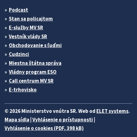
Podcast
Stan sa policajtom
E-služby MV SR
Vestník vlády SR
Obchodovanie s ľuďmi
Cudzinci
Miestna štátna správa
Vládny program ESO
Call centrum MV SR
E-trhovisko
© 2026 Ministerstvo vnútra SR. Web od
ELET systems
.
Mapa sídla
|
Vyhlásenie o prístupnosti
|
Vyhlásenie o cookies (PDF, 398 kB)