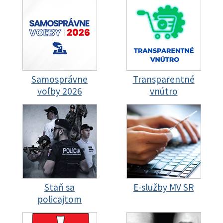
Samosprávne
Transparentné
voľby 2026
vnútro
Staň sa
E-služby MV SR
policajtom