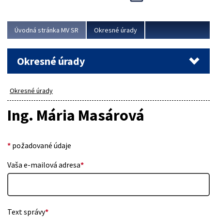
Novinky predstavili na...
Viac
Úvodná stránka MV SR
Okresné úrady
Okresné úrady
Okresné úrady
Ing. Mária Masárová
*
požadované údaje
Vaša e-mailová adresa
*
Text správy
*