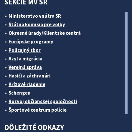
SEKCIE MV SR
Ministerstvo vnútra SR
Štátna komisia pre volby
Okresné úrady/Klientske centrá
Európske programy
Policajný zbor
Azyl a migrácia
Verejná správa
Hasiči a záchranári
Krízové riadenie
Schengen
Rozvoj občianskej spoločnosti
Športové centrum polície
DÔLEŽITÉ ODKAZY