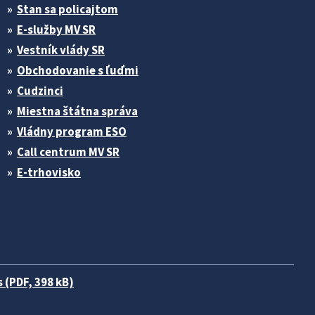
Stan sa policajtom
E-služby MV SR
Vestník vlády SR
Obchodovanie s ľuďmi
Cudzinci
Miestna štátna správa
Vládny program ESO
Call centrum MV SR
E-trhovisko
 (PDF, 398 kB)