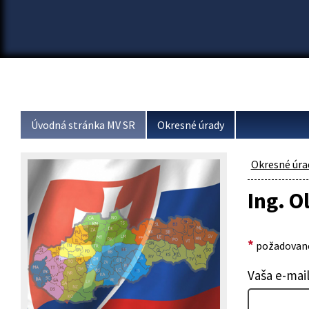
Úvodná stránka MV SR
Okresné úrady
Okresné úra
Ing. O
*
požadované
Vaša e-mai