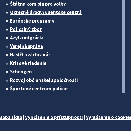
Štátna komisia pre volby
Okresné úrady/Klientske centrá
Európske programy
Policajný zbor
Azyl a migrácia
Verejná správa
Hasiči a záchranári
Krízové riadenie
Schengen
Rozvoj občianskej spoločnosti
Športové centrum polície
Mapa sídla
|
Vyhlásenie o prístupnosti
|
Vyhlásenie o cookies