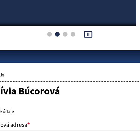
pause_presentation
dy
lívia Búcorová
 údaje
lová adresa
*