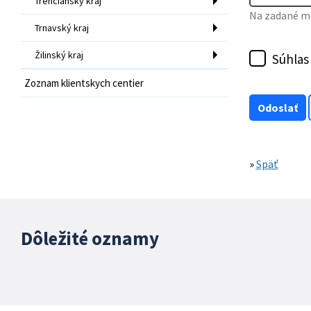
Trenčiansky kraj
Na zadané mo
Trnavský kraj
Žilinský kraj
Súhlas
Zoznam klientskych centier
»
Späť
Dôležité oznamy