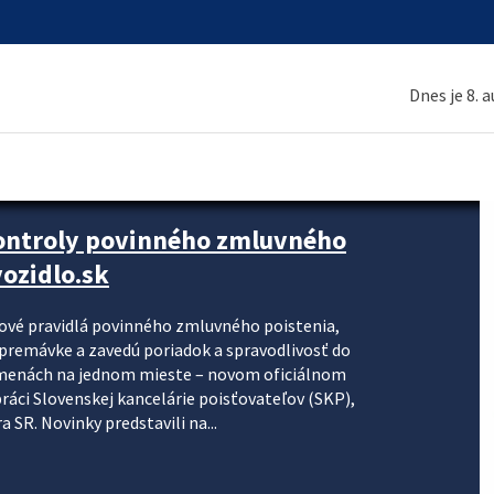
Dnes je 8. 
kontroly povinného zmluvného
ozidlo.sk
nové pravidlá povinného zmluvného poistenia,
j premávke a zavedú poriadok a spravodlivosť do
zmenách na jednom mieste – novom oficiálnom
práci Slovenskej kancelárie poisťovateľov (SKP),
 SR. Novinky predstavili na...