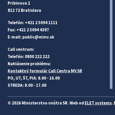
Pribinova 2
812 72 Bratislava
Telefón: +421 2 5094 1111
Fax: +421 2 5094 4397
E-mail:
public@minv
.sk
Call centrum:
Telefón: 0800 222 222
Nahlásenie problému:
Kontaktný formulár Call Centra MV SR
PO, UT, ŠT, PIA: 8.00 - 16.00
STREDA: 8.00 - 17.00
© 2026 Ministerstvo vnútra SR. Web od
ELET systems
.