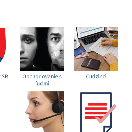
y SR
Obchodovanie s
Cudzinci
ľuďmi