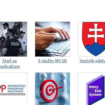
Staň sa
E-služby MV SR
Vestník vlád
policajtom