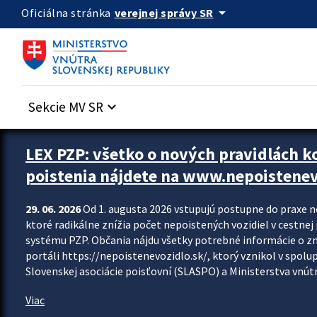
Preskocit na hlavný obsah
arrow_drop_down
verejnej správy SR
Oficiálna stránka
Sekcie MV SR
keyboard_arrow_down
Zastavit automatický posun upútavok
LEX PZP: všetko o nových pravidlách 
poistenia nájdete na www.nepoistenev
29. 06. 2026
Od 1. augusta 2026 vstupujú postupne do praxe 
ktoré radikálne znížia počet nepoistených vozidiel v cestne
systému PZP. Občania nájdu všetky potrebné informácie o 
portáli https://nepoistenevozidlo.sk/, ktorý vznikol v spolu
Slovenskej asociácie poisťovní (SLASPO) a Ministerstva vnútra
Viac