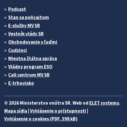
Podcast
Stan sa policajtom
E-služby MV SR
Vestník vlády SR
Obchodovanie s ľuďmi
Cudzinci
Miestna štátna správa
Vládny program ESO
Call centrum MV SR
E-trhovisko
© 2026 Ministerstvo vnútra SR. Web od
ELET systems
.
Mapa sídla
|
Vyhlásenie o prístupnosti
|
Vyhlásenie o cookies (PDF, 398 kB)