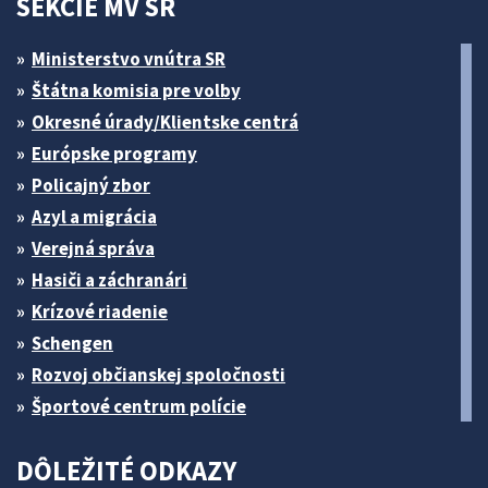
SEKCIE MV SR
Ministerstvo vnútra SR
Štátna komisia pre volby
Okresné úrady/Klientske centrá
Európske programy
Policajný zbor
Azyl a migrácia
Verejná správa
Hasiči a záchranári
Krízové riadenie
Schengen
Rozvoj občianskej spoločnosti
Športové centrum polície
DÔLEŽITÉ ODKAZY