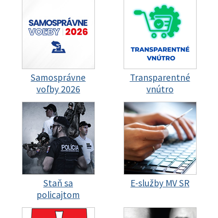
Samosprávne
Transparentné
voľby 2026
vnútro
Staň sa
E-služby MV SR
policajtom