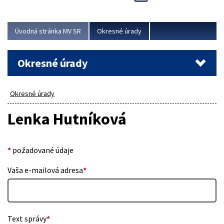
Novinky predstavili na...
Viac
Úvodná stránka MV SR
Okresné úrady
Okresné úrady
Okresné úrady
Lenka Hutníková
*
požadované údaje
Vaša e-mailová adresa
*
Text správy
*