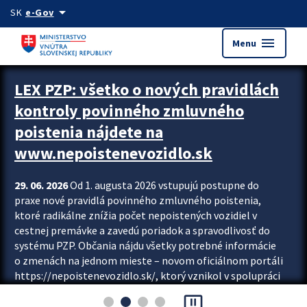
Preskocit na hlavný obsah
arrow_drop_down
SK
e-Gov
menu
Menu
Zastavit automatický posun upútavok
LEX PZP: všetko o nových pravidlách
kontroly povinného zmluvného
poistenia nájdete na
www.nepoistenevozidlo.sk
29. 06. 2026
Od 1. augusta 2026 vstupujú postupne do
praxe nové pravidlá povinného zmluvného poistenia,
ktoré radikálne znížia počet nepoistených vozidiel v
cestnej premávke a zavedú poriadok a spravodlivosť do
systému PZP. Občania nájdu všetky potrebné informácie
o zmenách na jednom mieste – novom oficiálnom portáli
https://nepoistenevozidlo.sk/, ktorý vznikol v spolupráci
Slovenskej kancelárie poisťovateľov (SKP), Slovenskej
pause_presentation
asociácie poisťovní (SLASPO) a Ministerstva vnútra SR.