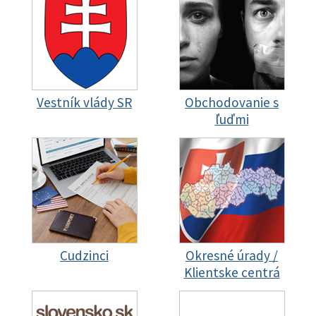
Vestník vlády SR
Obchodovanie s
ľuďmi
Cudzinci
Okresné úrady /
Klientske centrá