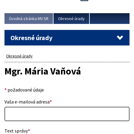
Novinky predstavili na...
Viac
Úvodná stránka MV SR
Okresné úrady
Okresné úrady
Okresné úrady
Mgr. Mária Vaňová
*
požadované údaje
Vaša e-mailová adresa
*
Text správy
*