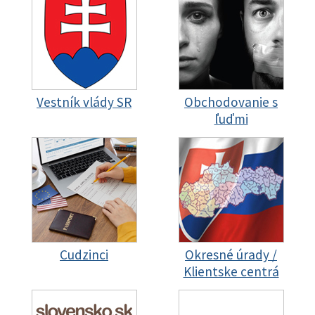
Vestník vlády SR
Obchodovanie s
ľuďmi
Cudzinci
Okresné úrady /
Klientske centrá