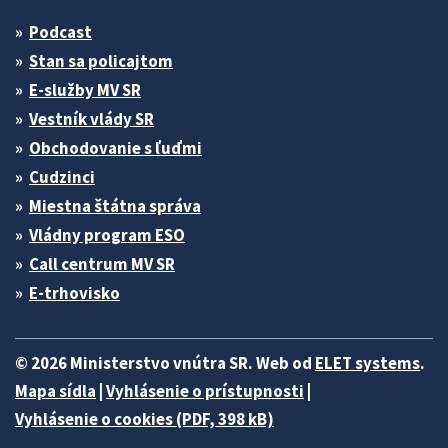
Podcast
Stan sa policajtom
E-služby MV SR
Vestník vlády SR
Obchodovanie s ľuďmi
Cudzinci
Miestna štátna správa
Vládny program ESO
Call centrum MV SR
E-trhovisko
© 2026 Ministerstvo vnútra SR. Web od
ELET systems
.
Mapa sídla
|
Vyhlásenie o prístupnosti
|
Vyhlásenie o cookies (PDF, 398 kB)