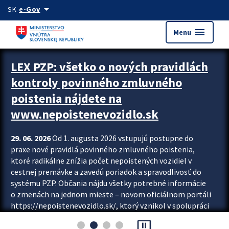
Preskocit na hlavný obsah
arrow_drop_down
SK
e-Gov
menu
Menu
Zastavit automatický posun upútavok
LEX PZP: všetko o nových pravidlách
kontroly povinného zmluvného
poistenia nájdete na
www.nepoistenevozidlo.sk
29. 06. 2026
Od 1. augusta 2026 vstupujú postupne do
praxe nové pravidlá povinného zmluvného poistenia,
ktoré radikálne znížia počet nepoistených vozidiel v
cestnej premávke a zavedú poriadok a spravodlivosť do
systému PZP. Občania nájdu všetky potrebné informácie
o zmenách na jednom mieste – novom oficiálnom portáli
https://nepoistenevozidlo.sk/, ktorý vznikol v spolupráci
Slovenskej kancelárie poisťovateľov (SKP), Slovenskej
pause_presentation
asociácie poisťovní (SLASPO) a Ministerstva vnútra SR.