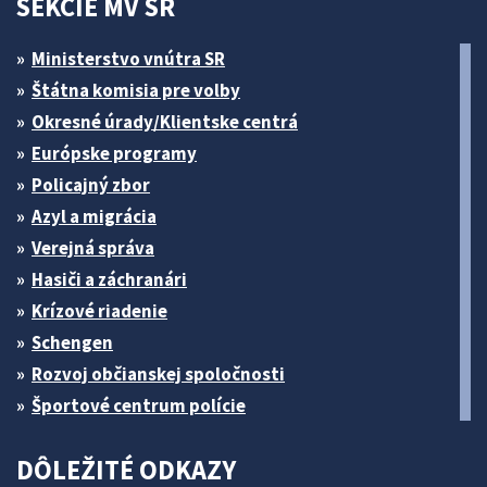
SEKCIE MV SR
Ministerstvo vnútra SR
Štátna komisia pre volby
Okresné úrady/Klientske centrá
Európske programy
Policajný zbor
Azyl a migrácia
Verejná správa
Hasiči a záchranári
Krízové riadenie
Schengen
Rozvoj občianskej spoločnosti
Športové centrum polície
DÔLEŽITÉ ODKAZY