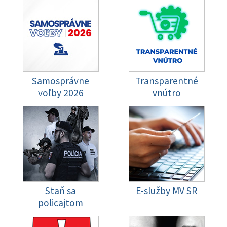
Samosprávne
Transparentné
voľby 2026
vnútro
Staň sa
E-služby MV SR
policajtom