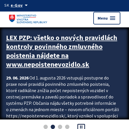
Preskocit na hlavný obsah
arrow_drop_down
SK
e-Gov
menu
Menu
Zastavit automatický posun upútavok
LEX PZP: všetko o nových pravidlách
kontroly povinného zmluvného
poistenia nájdete na
www.nepoistenevozidlo.sk
29. 06. 2026
Od 1. augusta 2026 vstupujú postupne do
praxe nové pravidlá povinného zmluvného poistenia,
ktoré radikálne znížia počet nepoistených vozidiel v
cestnej premávke a zavedú poriadok a spravodlivosť do
systému PZP. Občania nájdu všetky potrebné informácie
o zmenách na jednom mieste – novom oficiálnom portáli
https://nepoistenevozidlo.sk/, ktorý vznikol v spolupráci
Slovenskej kancelárie poisťovateľov (SKP), Slovenskej
pause_presentation
asociácie poisťovní (SLASPO) a Ministerstva vnútra SR.