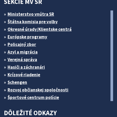
SEKCIE MV SR
Ministerstvo vnútra SR
Štátna komisia pre volby
Okresné úrady/Klientske centrá
Európske programy
Policajný zbor
Azyl a migrácia
Verejná správa
Hasiči a záchranári
Krízové riadenie
Schengen
Rozvoj občianskej spoločnosti
Športové centrum polície
DÔLEŽITÉ ODKAZY