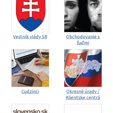
Vestník vlády SR
Obchodovanie s
ľuďmi
Cudzinci
Okresné úrady /
Klientske centrá