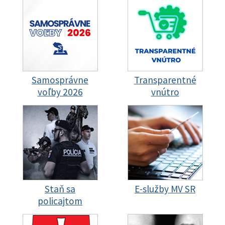
Samosprávne
Transparentné
voľby 2026
vnútro
Staň sa
E-služby MV SR
policajtom