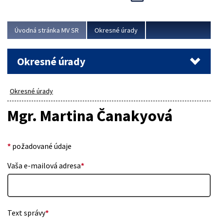
Novinky predstavili na...
Viac
Úvodná stránka MV SR
Okresné úrady
Okresné úrady
Okresné úrady
Mgr. Martina Čanakyová
*
požadované údaje
Vaša e-mailová adresa
*
Text správy
*