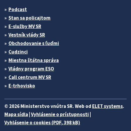
Podcast
Stan sa policajtom
E-služby MV SR
Vestník vlády SR
Obchodovanie s ľuďmi
Cudzinci
Miestna štátna správa
Vládny program ESO
Call centrum MV SR
E-trhovisko
© 2026 Ministerstvo vnútra SR. Web od
ELET systems
.
Mapa sídla
|
Vyhlásenie o prístupnosti
|
Vyhlásenie o cookies (PDF, 398 kB)