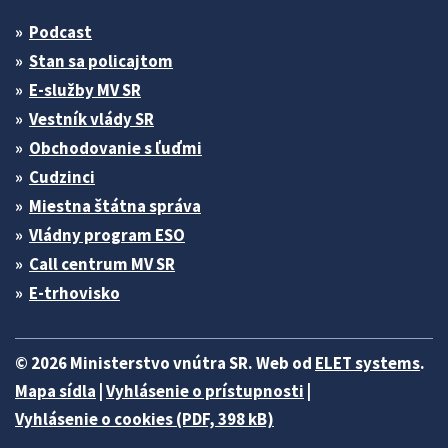
Podcast
Stan sa policajtom
E-služby MV SR
Vestník vlády SR
Obchodovanie s ľuďmi
Cudzinci
Miestna štátna správa
Vládny program ESO
Call centrum MV SR
E-trhovisko
© 2026 Ministerstvo vnútra SR. Web od
ELET systems
.
Mapa sídla
|
Vyhlásenie o prístupnosti
|
Vyhlásenie o cookies (PDF, 398 kB)