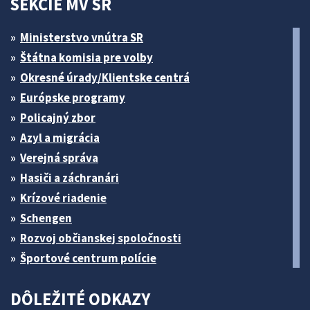
SEKCIE MV SR
Ministerstvo vnútra SR
Štátna komisia pre volby
Okresné úrady/Klientske centrá
Európske programy
Policajný zbor
Azyl a migrácia
Verejná správa
Hasiči a záchranári
Krízové riadenie
Schengen
Rozvoj občianskej spoločnosti
Športové centrum polície
DÔLEŽITÉ ODKAZY