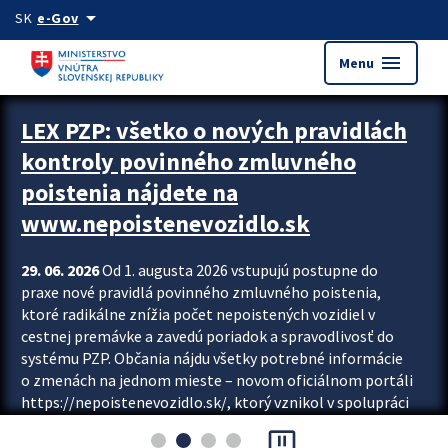
Preskocit na hlavný obsah
arrow_drop_down
SK
e-Gov
menu
Menu
Zastavit automatický posun upútavok
LEX PZP: všetko o nových pravidlách
kontroly povinného zmluvného
poistenia nájdete na
www.nepoistenevozidlo.sk
29. 06. 2026
Od 1. augusta 2026 vstupujú postupne do
praxe nové pravidlá povinného zmluvného poistenia,
ktoré radikálne znížia počet nepoistených vozidiel v
cestnej premávke a zavedú poriadok a spravodlivosť do
systému PZP. Občania nájdu všetky potrebné informácie
o zmenách na jednom mieste – novom oficiálnom portáli
https://nepoistenevozidlo.sk/, ktorý vznikol v spolupráci
Slovenskej kancelárie poisťovateľov (SKP), Slovenskej
pause_presentation
asociácie poisťovní (SLASPO) a Ministerstva vnútra SR.