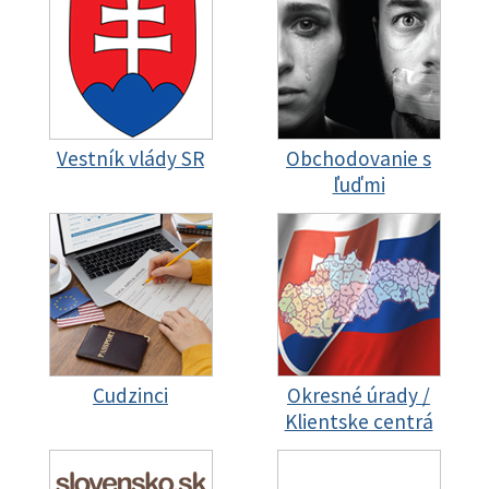
Vestník vlády SR
Obchodovanie s
ľuďmi
Cudzinci
Okresné úrady /
Klientske centrá