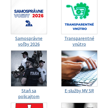
Samosprávne
Transparentné
voľby 2026
vnútro
Staň sa
E-služby MV SR
policajtom