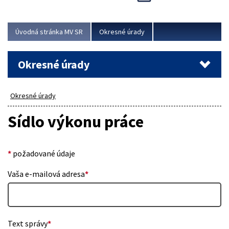
Novinky predstavili na...
Viac
Úvodná stránka MV SR
Okresné úrady
Okresné úrady
Okresné úrady
Sídlo výkonu práce
*
požadované údaje
Vaša e-mailová adresa
*
Text správy
*