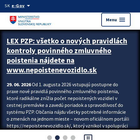
Preskocit na hlavný obsah
arrow_drop_down
SK
e-Gov
menu
Menu
Zastavit automatický posun upútavok
LEX PZP: všetko o nových pravidlách
kontroly povinného zmluvného
poistenia nájdete na
www.nepoistenevozidlo.sk
29. 06. 2026
Od 1. augusta 2026 vstupujú postupne do
praxe nové pravidlá povinného zmluvného poistenia,
ktoré radikálne znížia počet nepoistených vozidiel v
cestnej premávke a zavedú poriadok a spravodlivosť do
systému PZP. Občania nájdu všetky potrebné informácie
o zmenách na jednom mieste – novom oficiálnom portáli
https://nepoistenevozidlo.sk/, ktorý vznikol v spolupráci
Slovenskej kancelárie poisťovateľov (SKP), Slovenskej
pause_presentation
asociácie poisťovní (SLASPO) a Ministerstva vnútra SR.