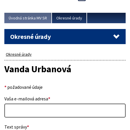
Novinky predstavili na...
Viac
Úvodná stránka MV SR
Okresné úrady
Okresné úrady
Okresné úrady
Vanda Urbanová
*
požadované údaje
Vaša e-mailová adresa
*
Text správy
*