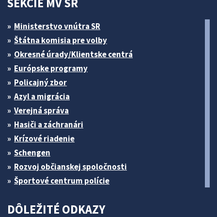
SEKCIE MV SR
Ministerstvo vnútra SR
Štátna komisia pre volby
Okresné úrady/Klientske centrá
Európske programy
Policajný zbor
Azyl a migrácia
Verejná správa
Hasiči a záchranári
Krízové riadenie
Schengen
Rozvoj občianskej spoločnosti
Športové centrum polície
DÔLEŽITÉ ODKAZY