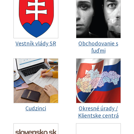
Vestník vlády SR
Obchodovanie s
ľuďmi
Cudzinci
Okresné úrady /
Klientske centrá