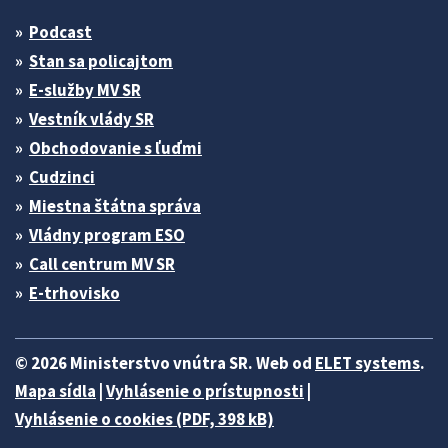
Podcast
Stan sa policajtom
E-služby MV SR
Vestník vlády SR
Obchodovanie s ľuďmi
Cudzinci
Miestna štátna správa
Vládny program ESO
Call centrum MV SR
E-trhovisko
© 2026 Ministerstvo vnútra SR. Web od
ELET systems
.
Mapa sídla
|
Vyhlásenie o prístupnosti
|
Vyhlásenie o cookies (PDF, 398 kB)