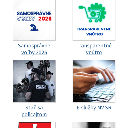
Samosprávne
Transparentné
voľby 2026
vnútro
Staň sa
E-služby MV SR
policajtom