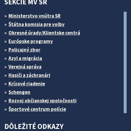
SEKCIE MV SR
Ministerstvo vnútra SR
Štátna komisia pre volby
Okresné úrady/Klientske centrá
Európske programy
Policajný zbor
Azyl a migrácia
Verejná správa
Hasiči a záchranári
Krízové riadenie
Schengen
Rozvoj občianskej spoločnosti
Športové centrum polície
DÔLEŽITÉ ODKAZY