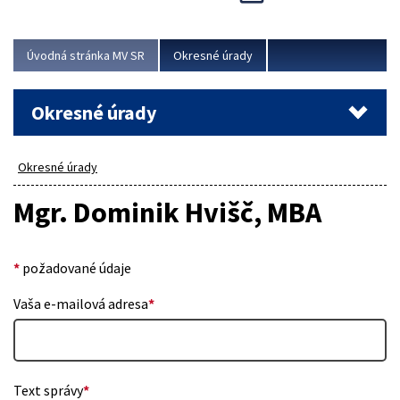
Novinky predstavili na...
Viac
Úvodná stránka MV SR
Okresné úrady
Okresné úrady
Okresné úrady
Mgr. Dominik Hvišč, MBA
*
požadované údaje
Vaša e-mailová adresa
*
Text správy
*