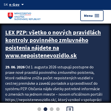
Preskocit na hlavný obsah
arrow_drop_down
SK
e-Gov
menu
Menu
Zastavit automatický posun upútavok
LEX PZP: všetko o nových pravidlách
kontroly povinného zmluvného
poistenia nájdete na
www.nepoistenevozidlo.sk
29. 06. 2026
Od 1. augusta 2026 vstupujú postupne do
praxe nové pravidlá povinného zmluvného poistenia,
ktoré radikálne znížia počet nepoistených vozidiel v
cestnej premávke a zavedú poriadok a spravodlivosť do
systému PZP. Občania nájdu všetky potrebné informácie
o zmenách na jednom mieste – novom oficiálnom portáli
https://nepoistenevozidlo.sk/, ktorý vznikol v spolupráci
Slovenskej kancelárie poisťovateľov (SKP), Slovenskej
pause_presentation
asociácie poisťovní (SLASPO) a Ministerstva vnútra SR.