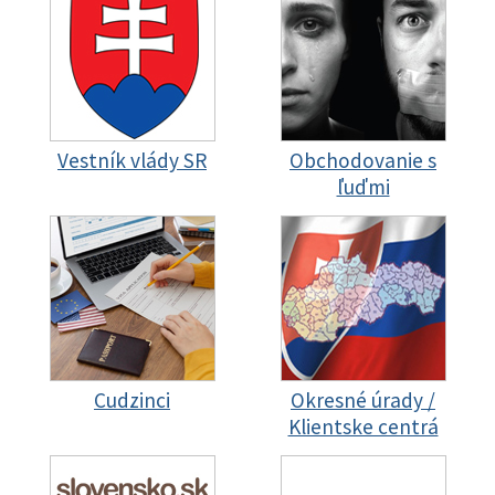
Vestník vlády SR
Obchodovanie s
ľuďmi
Cudzinci
Okresné úrady /
Klientske centrá