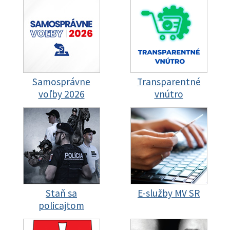
Samosprávne
Transparentné
voľby 2026
vnútro
Staň sa
E-služby MV SR
policajtom