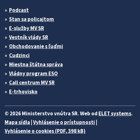
Podcast
Stan sa policajtom
E-služby MV SR
Vestník vlády SR
Obchodovanie s ľuďmi
Cudzinci
Miestna štátna správa
Vládny program ESO
Call centrum MV SR
E-trhovisko
© 2026 Ministerstvo vnútra SR. Web od
ELET systems
.
Mapa sídla
|
Vyhlásenie o prístupnosti
|
Vyhlásenie o cookies (PDF, 398 kB)