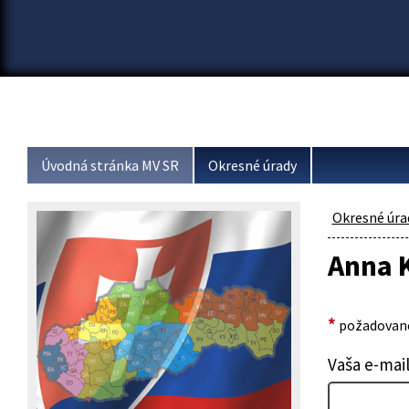
Úvodná stránka MV SR
Okresné úrady
Okresné úra
Anna 
*
požadované
Vaša e-mai