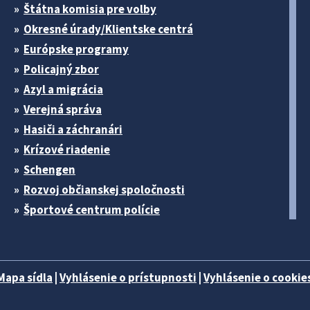
Štátna komisia pre volby
Okresné úrady/Klientske centrá
Európske programy
Policajný zbor
Azyl a migrácia
Verejná správa
Hasiči a záchranári
Krízové riadenie
Schengen
Rozvoj občianskej spoločnosti
Športové centrum polície
Mapa sídla
|
Vyhlásenie o prístupnosti
|
Vyhlásenie o cookies