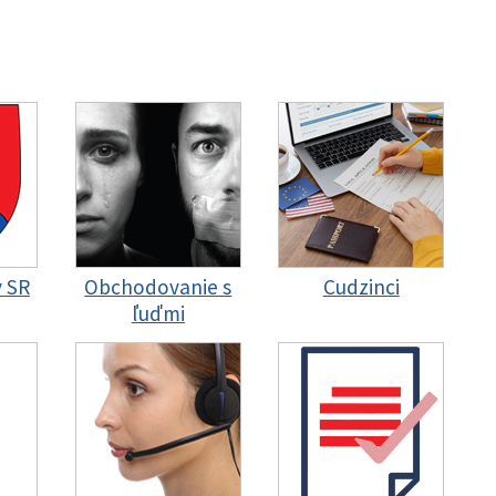
y SR
Obchodovanie s
Cudzinci
ľuďmi