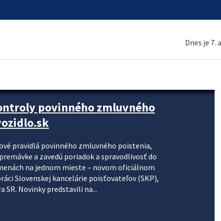
Dnes je 7.
kontroly povinného zmluvného
ozidlo.sk
nové pravidlá povinného zmluvného poistenia,
j premávke a zavedú poriadok a spravodlivosť do
zmenách na jednom mieste – novom oficiálnom
práci Slovenskej kancelárie poisťovateľov (SKP),
 SR. Novinky predstavili na...