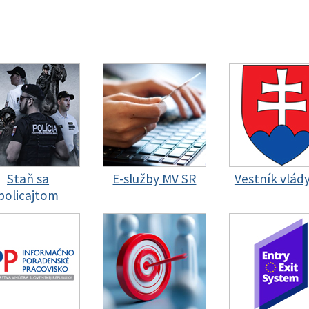
Staň sa
E-služby MV SR
Vestník vlád
policajtom