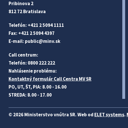
Pribinova 2
812 72 Bratislava
Telefón: +421 2 5094 1111
Fax: +421 2 5094 4397
E-mail:
public@minv
.sk
Call centrum:
Telefón: 0800 222 222
Nahlásenie problému:
Kontaktný formulár Call Centra MV SR
PO, UT, ŠT, PIA: 8.00 - 16.00
STREDA: 8.00 - 17.00
© 2026 Ministerstvo vnútra SR. Web od
ELET systems
.