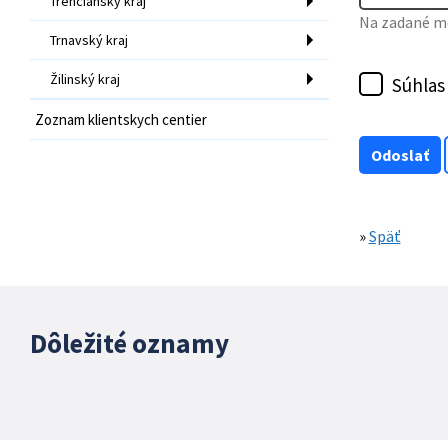
Trenčiansky kraj
Na zadané mo
Trnavský kraj
Žilinský kraj
Súhlas
Zoznam klientskych centier
»
Späť
Dôležité oznamy