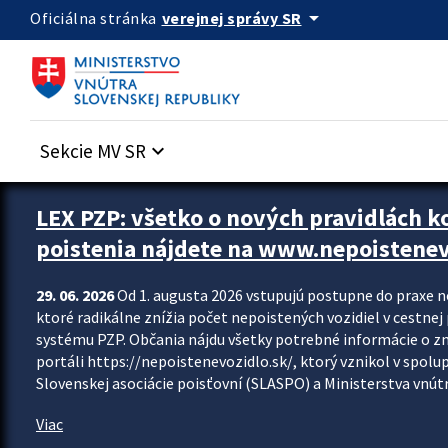
Preskocit na hlavný obsah
arrow_drop_down
verejnej správy SR
Oficiálna stránka
Sekcie MV SR
keyboard_arrow_down
Zastavit automatický posun upútavok
LEX PZP: všetko o nových pravidlách 
poistenia nájdete na www.nepoistenev
29. 06. 2026
Od 1. augusta 2026 vstupujú postupne do praxe 
ktoré radikálne znížia počet nepoistených vozidiel v cestne
systému PZP. Občania nájdu všetky potrebné informácie o 
portáli https://nepoistenevozidlo.sk/, ktorý vznikol v spolu
Slovenskej asociácie poisťovní (SLASPO) a Ministerstva vnútra
Viac