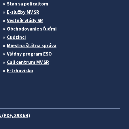
Stan sa policajtom
E-služby MV SR
Vestník vlády SR
Obchodovanie s ľuďmi
Cudzinci
Miestna štátna správa
Vládny program ESO
Call centrum MV SR
E-trhovisko
 (PDF, 398 kB)