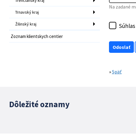
Trenčiansky kraj
Na zadané mo
Trnavský kraj
Žilinský kraj
Súhlas
Zoznam klientskych centier
»
Späť
Dôležité oznamy