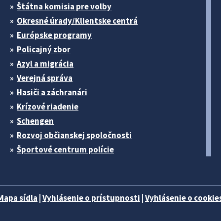
Štátna komisia pre volby
Okresné úrady/Klientske centrá
Európske programy
Policajný zbor
Azyl a migrácia
Verejná správa
Hasiči a záchranári
Krízové riadenie
Schengen
Rozvoj občianskej spoločnosti
Športové centrum polície
Mapa sídla
|
Vyhlásenie o prístupnosti
|
Vyhlásenie o cookies