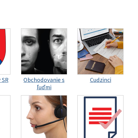
y SR
Obchodovanie s
Cudzinci
ľuďmi