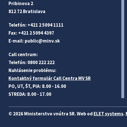
Pribinova 2
812 72 Bratislava
Telefón: +421 2 5094 1111
Fax: +421 2 5094 4397
E-mail:
public@minv
.sk
Call centrum:
Telefón: 0800 222 222
Nahlásenie problému:
Kontaktný formulár Call Centra MV SR
PO, UT, ŠT, PIA: 8.00 - 16.00
STREDA: 8.00 - 17.00
© 2026 Ministerstvo vnútra SR. Web od
ELET systems
.