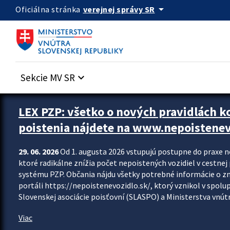
Preskocit na hlavný obsah
arrow_drop_down
verejnej správy SR
Oficiálna stránka
Sekcie MV SR
keyboard_arrow_down
Zastavit automatický posun upútavok
LEX PZP: všetko o nových pravidlách 
poistenia nájdete na www.nepoistenev
29. 06. 2026
Od 1. augusta 2026 vstupujú postupne do praxe 
ktoré radikálne znížia počet nepoistených vozidiel v cestne
systému PZP. Občania nájdu všetky potrebné informácie o 
portáli https://nepoistenevozidlo.sk/, ktorý vznikol v spolu
Slovenskej asociácie poisťovní (SLASPO) a Ministerstva vnútra
Viac