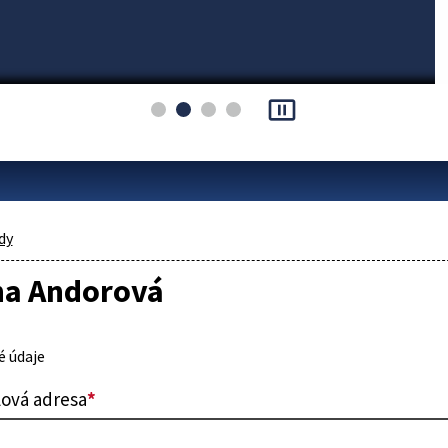
pause_presentation
dy
na Andorová
 údaje
lová adresa
*