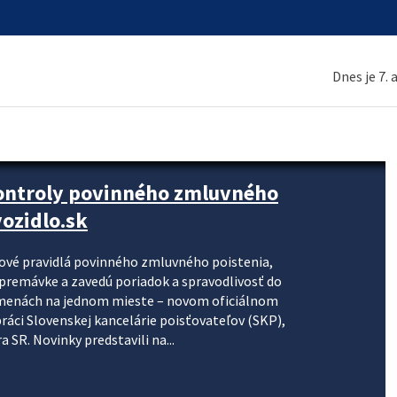
Dnes je 7.
kontroly povinného zmluvného
ozidlo.sk
nové pravidlá povinného zmluvného poistenia,
j premávke a zavedú poriadok a spravodlivosť do
zmenách na jednom mieste – novom oficiálnom
práci Slovenskej kancelárie poisťovateľov (SKP),
 SR. Novinky predstavili na...