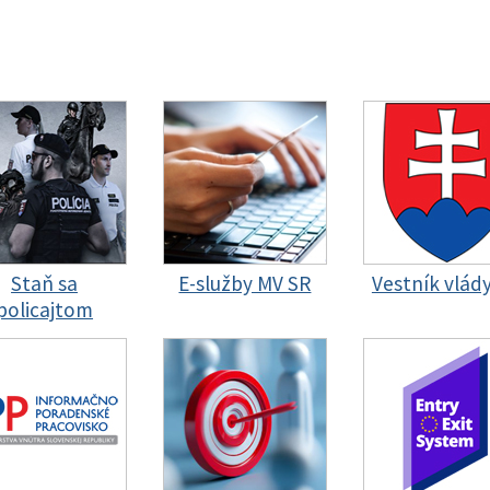
Staň sa
E-služby MV SR
Vestník vlád
policajtom