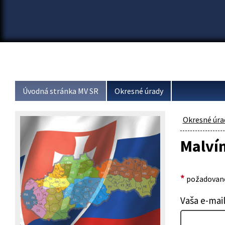
Úvodná stránka MV SR
Okresné úrady
Okresné úra
Malví
*
požadované
Vaša e-mai