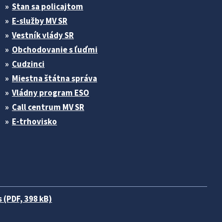
Stan sa policajtom
E-služby MV SR
Vestník vlády SR
Obchodovanie s ľuďmi
Cudzinci
Miestna štátna správa
Vládny program ESO
Call centrum MV SR
E-trhovisko
 (PDF, 398 kB)