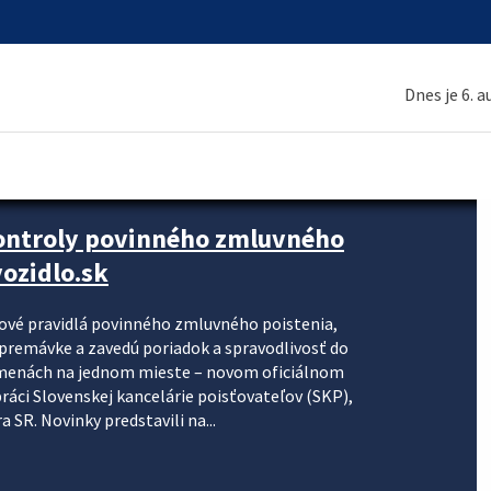
Dnes je 6. 
kontroly povinného zmluvného
ozidlo.sk
nové pravidlá povinného zmluvného poistenia,
j premávke a zavedú poriadok a spravodlivosť do
zmenách na jednom mieste – novom oficiálnom
práci Slovenskej kancelárie poisťovateľov (SKP),
 SR. Novinky predstavili na...