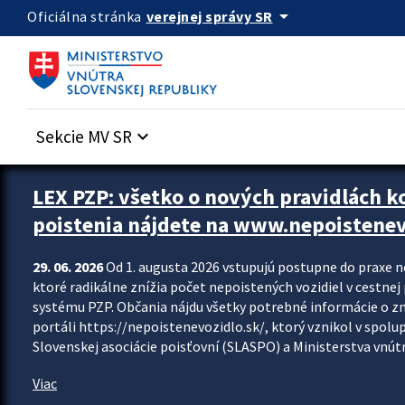
Preskocit na hlavný obsah
arrow_drop_down
verejnej správy SR
Oficiálna stránka
Sekcie MV SR
keyboard_arrow_down
Zastavit automatický posun upútavok
LEX PZP: všetko o nových pravidlách 
poistenia nájdete na www.nepoistenev
29. 06. 2026
Od 1. augusta 2026 vstupujú postupne do praxe 
ktoré radikálne znížia počet nepoistených vozidiel v cestne
systému PZP. Občania nájdu všetky potrebné informácie o 
portáli https://nepoistenevozidlo.sk/, ktorý vznikol v spolu
Slovenskej asociácie poisťovní (SLASPO) a Ministerstva vnútra
Viac