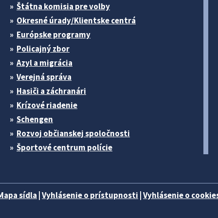
Štátna komisia pre volby
Okresné úrady/Klientske centrá
Európske programy
Policajný zbor
Azyl a migrácia
Verejná správa
Hasiči a záchranári
Krízové riadenie
Schengen
Rozvoj občianskej spoločnosti
Športové centrum polície
Mapa sídla
|
Vyhlásenie o prístupnosti
|
Vyhlásenie o cookies