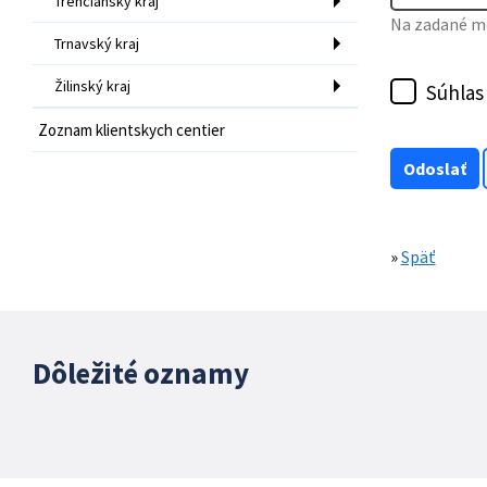
Trenčiansky kraj
Na zadané mo
Trnavský kraj
Žilinský kraj
Súhlas
Zoznam klientskych centier
»
Späť
Dôležité oznamy