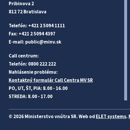
Pribinova 2
812 72 Bratislava
Telefón: +421 2 5094 1111
Fax: +421 2 5094 4397
E-mail:
public@minv
.sk
Call centrum:
Telefón: 0800 222 222
Nahlásenie problému:
Kontaktný formulár Call Centra MV SR
PO, UT, ŠT, PIA: 8.00 - 16.00
STREDA: 8.00 - 17.00
© 2026 Ministerstvo vnútra SR. Web od
ELET systems
.