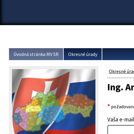
Úvodná stránka MV SR
Okresné úrady
Okresné úra
Ing. A
*
požadované
Vaša e-mai