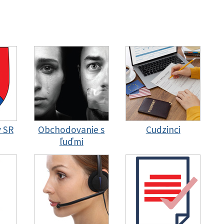
y SR
Obchodovanie s
Cudzinci
ľuďmi