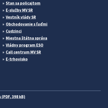
Stan sa policajtom
E-služby MV SR
Vestník vlády SR
Obchodovanie s ľuďmi
Cudzinci
Miestna štátna správa
Vládny program ESO
Call centrum MV SR
E-trhovisko
 (PDF, 398 kB)