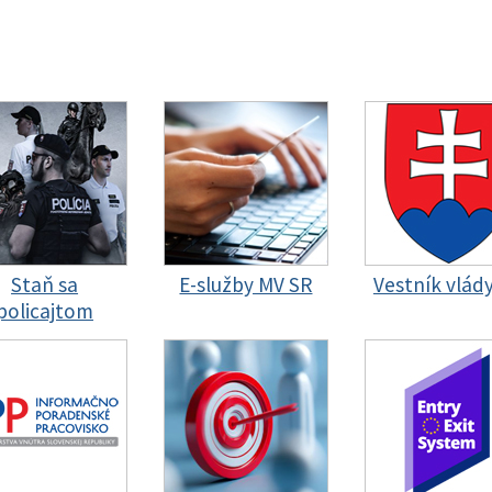
Staň sa
E-služby MV SR
Vestník vlád
policajtom