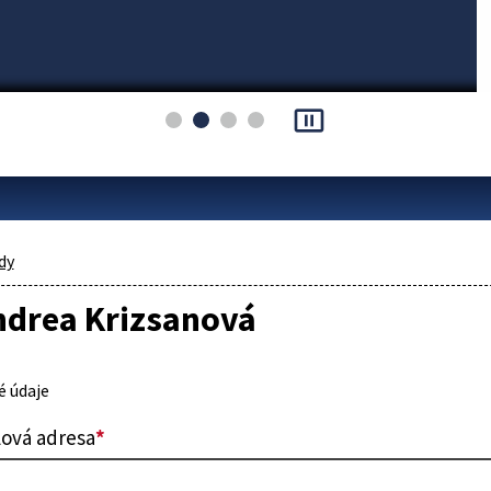
pause_presentation
dy
ndrea Krizsanová
 údaje
lová adresa
*