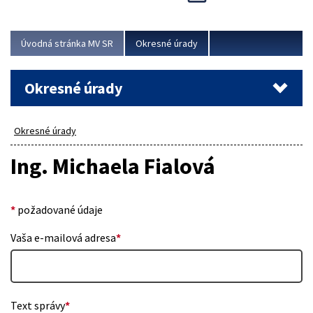
Novinky predstavili na...
Viac
Úvodná stránka MV SR
Okresné úrady
Okresné úrady
Okresné úrady
Ing. Michaela Fialová
*
požadované údaje
Vaša e-mailová adresa
*
Text správy
*