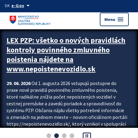
Preskocit na hlavný obsah
arrow_drop_down
SK
e-Gov
menu
Menu
Zastavit automatický posun upútavok
LEX PZP: všetko o nových pravidlách
kontroly povinného zmluvného
poistenia nájdete na
www.nepoistenevozidlo.sk
29. 06. 2026
Od 1. augusta 2026 vstupujú postupne do
praxe nové pravidlá povinného zmluvného poistenia,
ktoré radikálne znížia počet nepoistených vozidiel v
cestnej premávke a zavedú poriadok a spravodlivosť do
systému PZP. Občania nájdu všetky potrebné informácie
o zmenách na jednom mieste – novom oficiálnom portáli
https://nepoistenevozidlo.sk/, ktorý vznikol v spolupráci
Slovenskej kancelárie poisťovateľov (SKP), Slovenskej
pause_presentation
asociácie poisťovní (SLASPO) a Ministerstva vnútra SR.