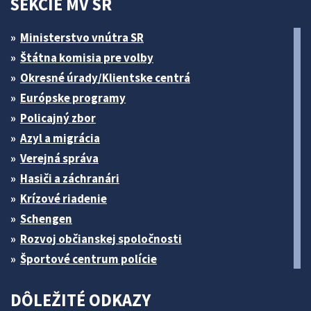
SEKCIE MV SR
Ministerstvo vnútra SR
Štátna komisia pre volby
Okresné úrady/Klientske centrá
Európske programy
Policajný zbor
Azyl a migrácia
Verejná správa
Hasiči a záchranári
Krízové riadenie
Schengen
Rozvoj občianskej spoločnosti
Športové centrum polície
DÔLEŽITÉ ODKAZY