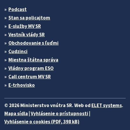
Podcast
Stan sa policajtom
E-služby MV SR
Vestník vlády SR
Obchodovanie s ľuďmi
Cudzinci
Miestna štátna správa
Vládny program ESO
Call centrum MV SR
E-trhovisko
© 2026 Ministerstvo vnútra SR. Web od
ELET systems
.
Mapa sídla
|
Vyhlásenie o prístupnosti
|
Vyhlásenie o cookies (PDF, 398 kB)