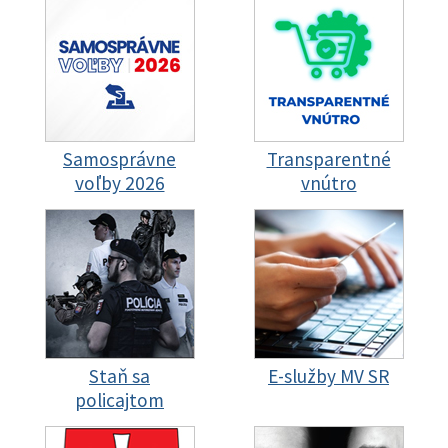
Samosprávne
Transparentné
voľby 2026
vnútro
Staň sa
E-služby MV SR
policajtom