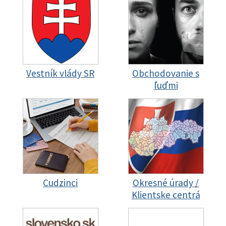
Vestník vlády SR
Obchodovanie s
ľuďmi
Cudzinci
Okresné úrady /
Klientske centrá