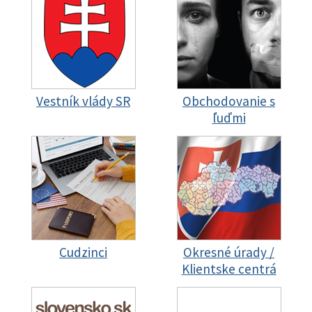
Vestník vlády SR
Obchodovanie s
ľuďmi
Cudzinci
Okresné úrady /
Klientske centrá