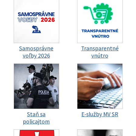
Samosprávne
Transparentné
voľby 2026
vnútro
Staň sa
E-služby MV SR
policajtom