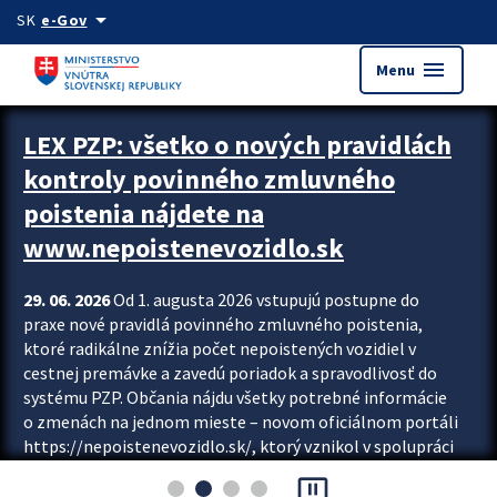
Preskocit na hlavný obsah
arrow_drop_down
SK
e-Gov
menu
Menu
Zastavit automatický posun upútavok
LEX PZP: všetko o nových pravidlách
kontroly povinného zmluvného
poistenia nájdete na
www.nepoistenevozidlo.sk
29. 06. 2026
Od 1. augusta 2026 vstupujú postupne do
praxe nové pravidlá povinného zmluvného poistenia,
ktoré radikálne znížia počet nepoistených vozidiel v
cestnej premávke a zavedú poriadok a spravodlivosť do
systému PZP. Občania nájdu všetky potrebné informácie
o zmenách na jednom mieste – novom oficiálnom portáli
https://nepoistenevozidlo.sk/, ktorý vznikol v spolupráci
Slovenskej kancelárie poisťovateľov (SKP), Slovenskej
pause_presentation
asociácie poisťovní (SLASPO) a Ministerstva vnútra SR.