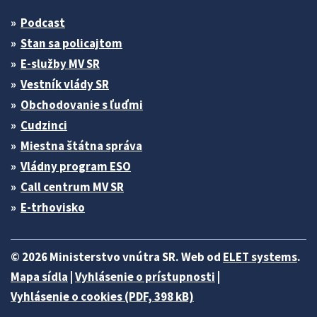
Podcast
Stan sa policajtom
E-služby MV SR
Vestník vlády SR
Obchodovanie s ľuďmi
Cudzinci
Miestna štátna správa
Vládny program ESO
Call centrum MV SR
E-trhovisko
© 2026 Ministerstvo vnútra SR. Web od
ELET systems
.
Mapa sídla
|
Vyhlásenie o prístupnosti
|
Vyhlásenie o cookies (PDF, 398 kB)