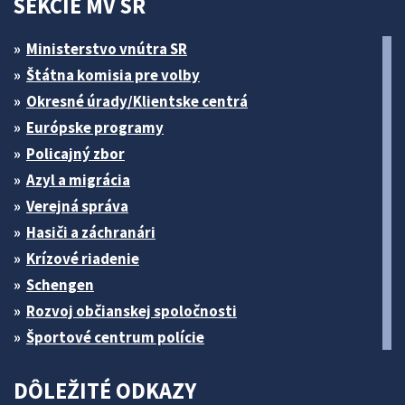
SEKCIE MV SR
Ministerstvo vnútra SR
Štátna komisia pre volby
Okresné úrady/Klientske centrá
Európske programy
Policajný zbor
Azyl a migrácia
Verejná správa
Hasiči a záchranári
Krízové riadenie
Schengen
Rozvoj občianskej spoločnosti
Športové centrum polície
DÔLEŽITÉ ODKAZY