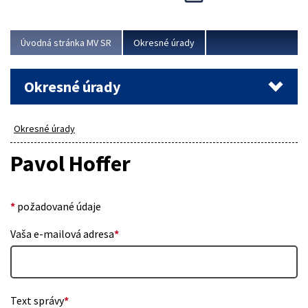
Novinky predstavili na...
Viac
Úvodná stránka MV SR
Okresné úrady
Okresné úrady
Okresné úrady
Pavol Hoffer
*
požadované údaje
Vaša e-mailová adresa
*
Text správy
*