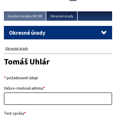
Novinky predstavili na...
Viac
Úvodná stránka MV SR
Okresné úrady
Okresné úrady
Okresné úrady
Tomáš Uhlár
*
požadované údaje
Vaša e-mailová adresa
*
Text správy
*