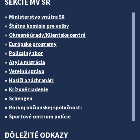
SEKCIE MV SR
Ministerstvo vnútra SR
Štátna komisia pre volby
Okresné úrady/Klientske centrá
Európske programy
Policajný zbor
Azyl a migrácia
Verejná správa
Hasiči a záchranári
Krízové riadenie
Schengen
Rozvoj občianskej spoločnosti
Športové centrum polície
DÔLEŽITÉ ODKAZY