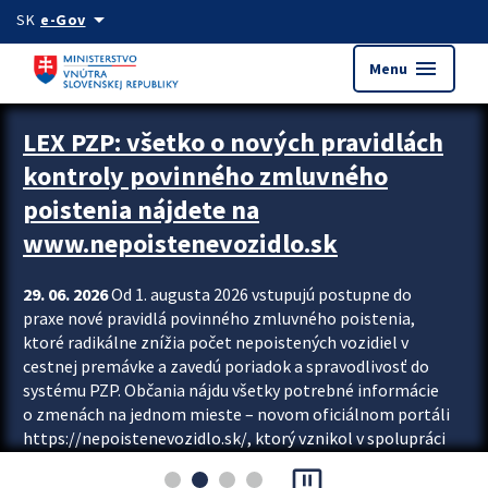
Preskocit na hlavný obsah
arrow_drop_down
SK
e-Gov
menu
Menu
Zastavit automatický posun upútavok
LEX PZP: všetko o nových pravidlách
kontroly povinného zmluvného
poistenia nájdete na
www.nepoistenevozidlo.sk
29. 06. 2026
Od 1. augusta 2026 vstupujú postupne do
praxe nové pravidlá povinného zmluvného poistenia,
ktoré radikálne znížia počet nepoistených vozidiel v
cestnej premávke a zavedú poriadok a spravodlivosť do
systému PZP. Občania nájdu všetky potrebné informácie
o zmenách na jednom mieste – novom oficiálnom portáli
https://nepoistenevozidlo.sk/, ktorý vznikol v spolupráci
Slovenskej kancelárie poisťovateľov (SKP), Slovenskej
pause_presentation
asociácie poisťovní (SLASPO) a Ministerstva vnútra SR.