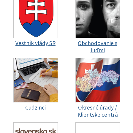
Vestník vlády SR
Obchodovanie s
ľuďmi
Cudzinci
Okresné úrady /
Klientske centrá