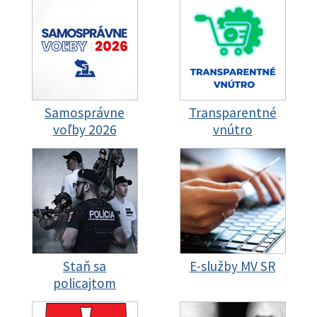
Samosprávne
Transparentné
voľby 2026
vnútro
Staň sa
E-služby MV SR
policajtom