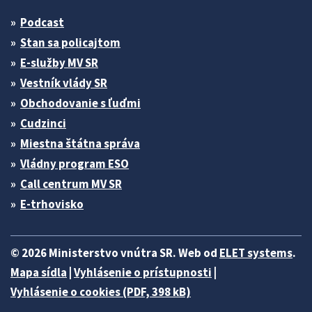
Podcast
Stan sa policajtom
E-služby MV SR
Vestník vlády SR
Obchodovanie s ľuďmi
Cudzinci
Miestna štátna správa
Vládny program ESO
Call centrum MV SR
E-trhovisko
© 2026 Ministerstvo vnútra SR. Web od
ELET systems
.
Mapa sídla
|
Vyhlásenie o prístupnosti
|
Vyhlásenie o cookies (PDF, 398 kB)