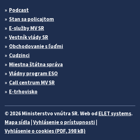
Podcast
Stan sa policajtom
E-služby MV SR
Vestník vlády SR
Obchodovanie s ľuďmi
Cudzinci
Miestna štátna správa
Vládny program ESO
Call centrum MV SR
E-trhovisko
© 2026 Ministerstvo vnútra SR. Web od
ELET systems
.
Mapa sídla
|
Vyhlásenie o prístupnosti
|
Vyhlásenie o cookies (PDF, 398 kB)