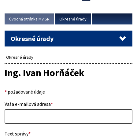
Novinky predstavili na...
Viac
Úvodná stránka MV SR
Okresné úrady
Okresné úrady
Okresné úrady
Ing. Ivan Horňáček
*
požadované údaje
Vaša e-mailová adresa
*
Text správy
*