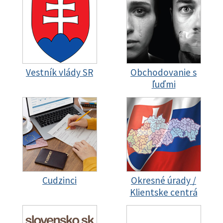
Vestník vlády SR
Obchodovanie s
ľuďmi
Cudzinci
Okresné úrady /
Klientske centrá