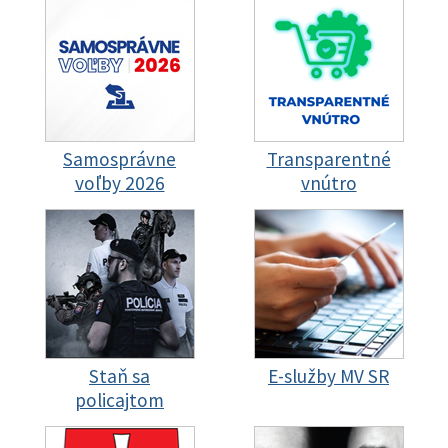
Samosprávne
Transparentné
voľby 2026
vnútro
Staň sa
E-služby MV SR
policajtom