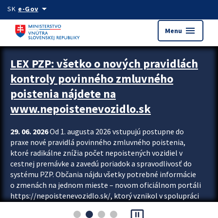
Preskocit na hlavný obsah
arrow_drop_down
SK
e-Gov
menu
Menu
Zastavit automatický posun upútavok
LEX PZP: všetko o nových pravidlách
kontroly povinného zmluvného
poistenia nájdete na
www.nepoistenevozidlo.sk
29. 06. 2026
Od 1. augusta 2026 vstupujú postupne do
praxe nové pravidlá povinného zmluvného poistenia,
ktoré radikálne znížia počet nepoistených vozidiel v
cestnej premávke a zavedú poriadok a spravodlivosť do
systému PZP. Občania nájdu všetky potrebné informácie
o zmenách na jednom mieste – novom oficiálnom portáli
https://nepoistenevozidlo.sk/, ktorý vznikol v spolupráci
Slovenskej kancelárie poisťovateľov (SKP), Slovenskej
pause_presentation
asociácie poisťovní (SLASPO) a Ministerstva vnútra SR.