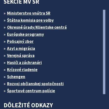
SEKCIE MV SR
Ministerstvo vnútra SR
Štátna komisia pre volby
Okresné úrady/Klientske centrá
Európske programy
Policajný zbor
Azyl a migrácia
Verejná správa
Hasiči a záchranári
Krízové riadenie
Schengen
Rozvoj občianskej spoločnosti
Športové centrum polície
DÔLEŽITÉ ODKAZY