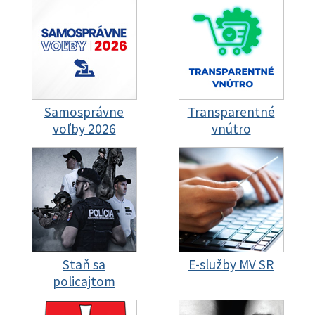
Samosprávne
Transparentné
voľby 2026
vnútro
Staň sa
E-služby MV SR
policajtom