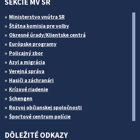
SEKCIE MV SR
Ministerstvo vnútra SR
Štátna komisia pre volby
Okresné úrady/Klientske centrá
Európske programy
Policajný zbor
Azyl a migrácia
Verejná správa
Hasiči a záchranári
Krízové riadenie
Schengen
Rozvoj občianskej spoločnosti
Športové centrum polície
DÔLEŽITÉ ODKAZY