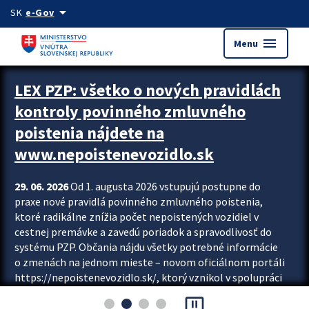
Preskocit na hlavný obsah
arrow_drop_down
SK
e-Gov
menu
Menu
Zastavit automatický posun upútavok
LEX PZP: všetko o nových pravidlách
kontroly povinného zmluvného
poistenia nájdete na
www.nepoistenevozidlo.sk
29. 06. 2026
Od 1. augusta 2026 vstupujú postupne do
praxe nové pravidlá povinného zmluvného poistenia,
ktoré radikálne znížia počet nepoistených vozidiel v
cestnej premávke a zavedú poriadok a spravodlivosť do
systému PZP. Občania nájdu všetky potrebné informácie
o zmenách na jednom mieste – novom oficiálnom portáli
https://nepoistenevozidlo.sk/, ktorý vznikol v spolupráci
Slovenskej kancelárie poisťovateľov (SKP), Slovenskej
pause_presentation
asociácie poisťovní (SLASPO) a Ministerstva vnútra SR.