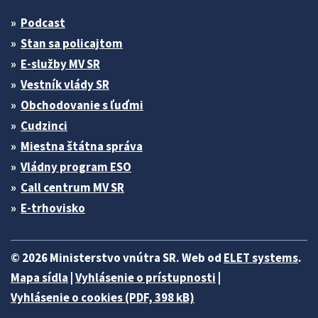
Podcast
Stan sa policajtom
E-služby MV SR
Vestník vlády SR
Obchodovanie s ľuďmi
Cudzinci
Miestna štátna správa
Vládny program ESO
Call centrum MV SR
E-trhovisko
© 2026 Ministerstvo vnútra SR. Web od
ELET systems
.
Mapa sídla
|
Vyhlásenie o prístupnosti
|
Vyhlásenie o cookies (PDF, 398 kB)