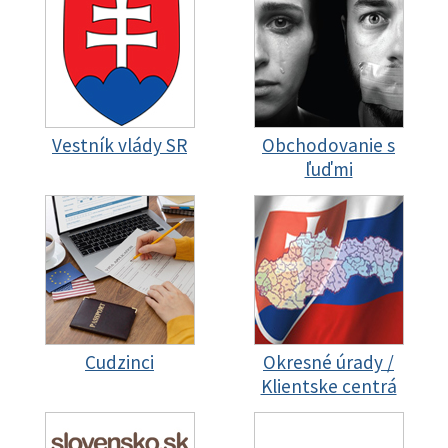
Vestník vlády SR
Obchodovanie s
ľuďmi
Cudzinci
Okresné úrady /
Klientske centrá