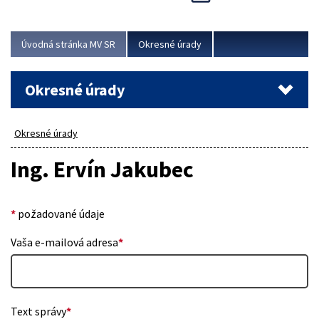
Novinky predstavili na...
Viac
Úvodná stránka MV SR
Okresné úrady
Okresné úrady
Okresné úrady
Ing. Ervín Jakubec
*
požadované údaje
Vaša e-mailová adresa
*
Text správy
*