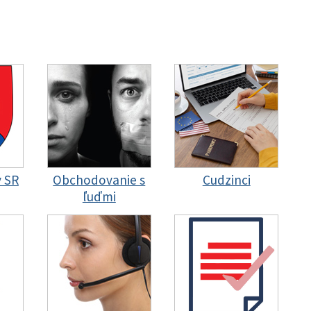
y SR
Obchodovanie s
Cudzinci
ľuďmi