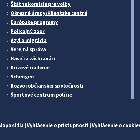
Štátna komisia pre volby
Okresné úrady/Klientske centrá
Európske programy
Policajný zbor
Azyl a migrácia
Verejná správa
Hasiči a záchranári
Krízové riadenie
Schengen
Rozvoj občianskej spoločnosti
Športové centrum polície
Mapa sídla
|
Vyhlásenie o prístupnosti
|
Vyhlásenie o cookies