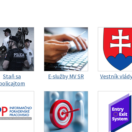
Staň sa
E-služby MV SR
Vestník vlád
policajtom