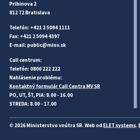
Pribinova 2
812 72 Bratislava
Telefón: +421 2 5094 1111
Fax: +421 2 5094 4397
E-mail:
public@minv
.sk
Call centrum:
Telefón: 0800 222 222
Nahlásenie problému:
Kontaktný formulár Call Centra MV SR
PO, UT, ŠT, PIA: 8.00 - 16.00
STREDA: 8.00 - 17.00
© 2026 Ministerstvo vnútra SR. Web od
ELET systems
.