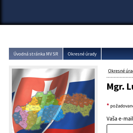
Úvodná stránka MV SR
Okresné úrady
Okresné úra
Mgr. L
*
požadované
Vaša e-mai