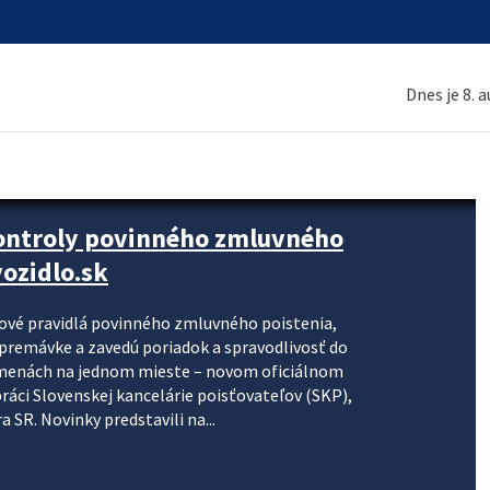
Dnes je 8. 
kontroly povinného zmluvného
ozidlo.sk
nové pravidlá povinného zmluvného poistenia,
j premávke a zavedú poriadok a spravodlivosť do
zmenách na jednom mieste – novom oficiálnom
práci Slovenskej kancelárie poisťovateľov (SKP),
 SR. Novinky predstavili na...