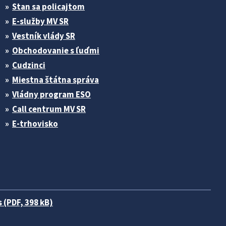
Stan sa policajtom
E-služby MV SR
Vestník vlády SR
Obchodovanie s ľuďmi
Cudzinci
Miestna štátna správa
Vládny program ESO
Call centrum MV SR
E-trhovisko
 (PDF, 398 kB)