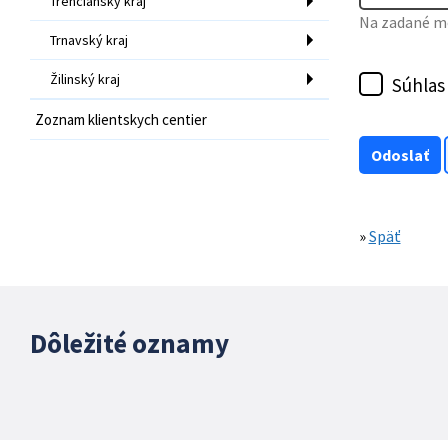
Trenčiansky kraj
Na zadané mo
Trnavský kraj
Žilinský kraj
Súhlas
Zoznam klientskych centier
»
Späť
Dôležité oznamy