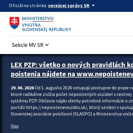
Preskocit na hlavný obsah
arrow_drop_down
verejnej správy SR
Oficiálna stránka
Sekcie MV SR
keyboard_arrow_down
Zastavit automatický posun upútavok
LEX PZP: všetko o nových pravidlách 
poistenia nájdete na www.nepoistenev
29. 06. 2026
Od 1. augusta 2026 vstupujú postupne do praxe 
ktoré radikálne znížia počet nepoistených vozidiel v cestne
systému PZP. Občania nájdu všetky potrebné informácie o 
portáli https://nepoistenevozidlo.sk/, ktorý vznikol v spolu
Slovenskej asociácie poisťovní (SLASPO) a Ministerstva vnútra
Viac