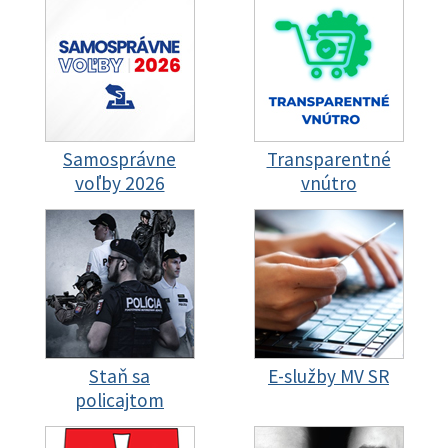
Samosprávne
Transparentné
voľby 2026
vnútro
Staň sa
E-služby MV SR
policajtom