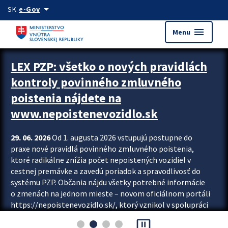
Preskocit na hlavný obsah
arrow_drop_down
SK
e-Gov
menu
Menu
Zastavit automatický posun upútavok
LEX PZP: všetko o nových pravidlách
kontroly povinného zmluvného
poistenia nájdete na
www.nepoistenevozidlo.sk
29. 06. 2026
Od 1. augusta 2026 vstupujú postupne do
praxe nové pravidlá povinného zmluvného poistenia,
ktoré radikálne znížia počet nepoistených vozidiel v
cestnej premávke a zavedú poriadok a spravodlivosť do
systému PZP. Občania nájdu všetky potrebné informácie
o zmenách na jednom mieste – novom oficiálnom portáli
https://nepoistenevozidlo.sk/, ktorý vznikol v spolupráci
Slovenskej kancelárie poisťovateľov (SKP), Slovenskej
pause_presentation
asociácie poisťovní (SLASPO) a Ministerstva vnútra SR.