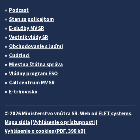
Podcast
Stan sa policajtom
E-služby MV SR
Vestník vlády SR
Obchodovanie s ľuďmi
Cudzinci
Miestna štátna správa
Vládny program ESO
Call centrum MV SR
E-trhovisko
© 2026 Ministerstvo vnútra SR. Web od
ELET systems
.
Mapa sídla
|
Vyhlásenie o prístupnosti
|
Vyhlásenie o cookies (PDF, 398 kB)