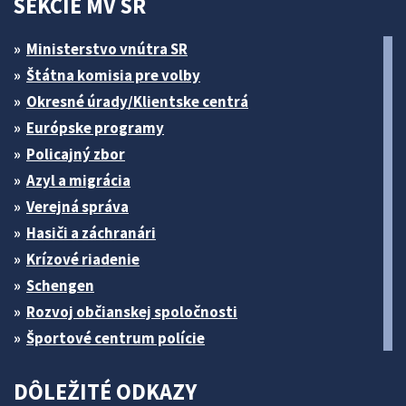
SEKCIE MV SR
Ministerstvo vnútra SR
Štátna komisia pre volby
Okresné úrady/Klientske centrá
Európske programy
Policajný zbor
Azyl a migrácia
Verejná správa
Hasiči a záchranári
Krízové riadenie
Schengen
Rozvoj občianskej spoločnosti
Športové centrum polície
DÔLEŽITÉ ODKAZY