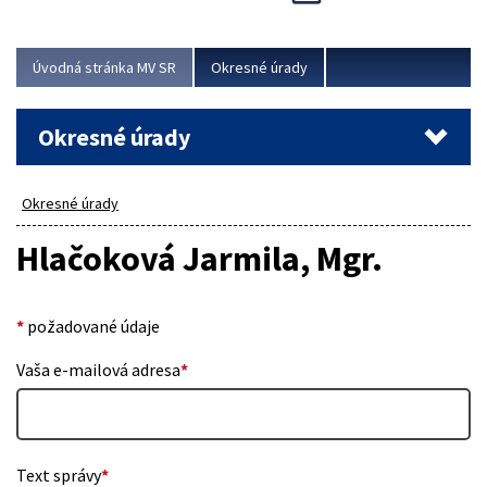
Novinky predstavili na...
Viac
Úvodná stránka MV SR
Okresné úrady
Okresné úrady
Okresné úrady
Hlačoková Jarmila, Mgr.
*
požadované údaje
Vaša e-mailová adresa
*
Text správy
*