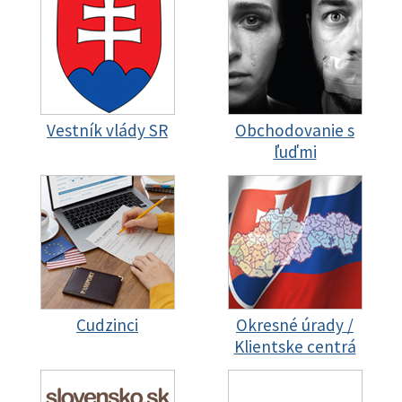
Vestník vlády SR
Obchodovanie s
ľuďmi
Cudzinci
Okresné úrady /
Klientske centrá