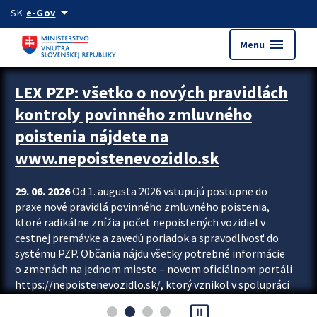
Preskocit na hlavný obsah
arrow_drop_down
SK
e-Gov
menu
Menu
Zastavit automatický posun upútavok
LEX PZP: všetko o nových pravidlách
kontroly povinného zmluvného
poistenia nájdete na
www.nepoistenevozidlo.sk
29. 06. 2026
Od 1. augusta 2026 vstupujú postupne do
praxe nové pravidlá povinného zmluvného poistenia,
ktoré radikálne znížia počet nepoistených vozidiel v
cestnej premávke a zavedú poriadok a spravodlivosť do
systému PZP. Občania nájdu všetky potrebné informácie
o zmenách na jednom mieste – novom oficiálnom portáli
https://nepoistenevozidlo.sk/, ktorý vznikol v spolupráci
Slovenskej kancelárie poisťovateľov (SKP), Slovenskej
pause_presentation
asociácie poisťovní (SLASPO) a Ministerstva vnútra SR.