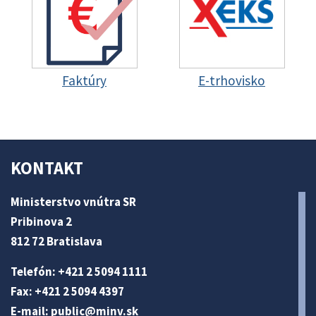
Faktúry
E-trhovisko
KONTAKT
Ministerstvo vnútra SR
Pribinova 2
812 72 Bratislava
Telefón: +421 2 5094 1111
Fax: +421 2 5094 4397
E-mail:
public@minv
.sk