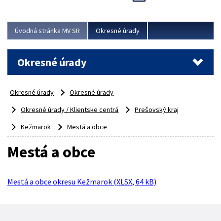
Novinky predstavili na...
Viac
Úvodná stránka MV SR
Okresné úrady
Okresné úrady
Okresné úrady
Okresné úrady
Okresné úrady / Klientske centrá
Prešovský kraj
Kežmarok
Mestá a obce
Mestá a obce
Mestá a obce okresu Kežmarok (XLSX, 64 kB)