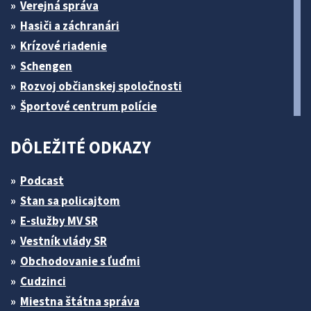
Verejná správa
Hasiči a záchranári
Krízové riadenie
Schengen
Rozvoj občianskej spoločnosti
Športové centrum polície
DÔLEŽITÉ ODKAZY
Podcast
Stan sa policajtom
E-služby MV SR
Vestník vlády SR
Obchodovanie s ľuďmi
Cudzinci
Miestna štátna správa