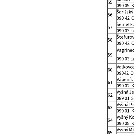
55.
090 05 K
Šarišský
56.
090 42 
Šemetk
57.
090 03 
Štefuro
58.
090 42 
Vagrine
59.
090 03 
Valkovc
60.
09042 O
Vápeník
61.
090 02 
Vyšná Je
62.
089 01 S
Vyšná P
63.
090 01 
Vyšný K
64.
090 05 K
Vyšný Mi
65.