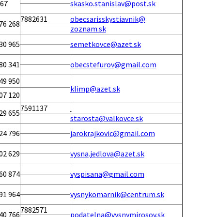
167
skasko.stanislav@post.sk
7882631
obecsarisskystiavnik@
76 268
zoznam.sk
30 965
semetkovce@azet.sk
80 341
obecstefurov@gmail.com
49 950
klimp@azet.sk
07 120
7591137
29 655
starosta@valkovce.sk
24 796
jarokrajkovic@gmail.com
02 629
vysna.jedlova@azet.sk
60 874
vyspisana@gmail.com
91 964
vysnykomarnik@centrum.sk
7882571
40 766
podatelna@vysnymirosov.sk