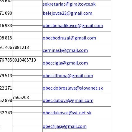
65 647
sekretariat@giraltovce.sk
71 090
belejovce23@gmail.com
16 983
obecbenadikovce@gmail.com
98 815
obecbodruzal@gmail.com
91 406
7881213
cerninask@gmail.com
76 785
0910485713
obeccigla@gmail.com
79 513
obec.dlhona@gmail.com
22 271
obec.dobroslava@slovanet.sk
7565203
62 898
obec.dubova@gmail.com
32 343
obecdukovce@wi-net.sk
5
obecfijas@gmail.com