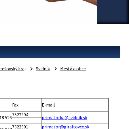
rešovský kraj
Svidník
Mestá a obce
Fax
E-mail
7522394
18 526
primatorka@svidnik.sk
7322301
primator@giraltovce.sk