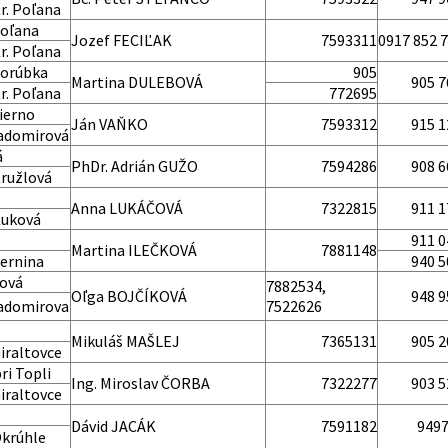
r. Poľana
Poľana
Jozef FECIĽAK
7593311
0917 852 
r. Poľana
Porúbka
905
Martina DULEBOVÁ
905 7
r. Poľana
772695
ierno
Ján VAŇKO
7593312
915 1
Ladomirová
á
PhDr. Adrián GUŽO
7594286
908 6
Kružlová
Anna LUKÁČOVÁ
7322815
911 1
Kuková
911 0
Martina ILEČKOVÁ
7881148
ernina
940 5
ová
7882534,
Oľga BOJČÍKOVÁ
948 9
Ladomirova
7522626
Mikuláš MAŠLEJ
7365131
905 2
iraltovce
ri Topli
Ing. Miroslav ČORBA
7322277
903 5
iraltovce
Dávid JACÁK
7591182
949
Okrúhle