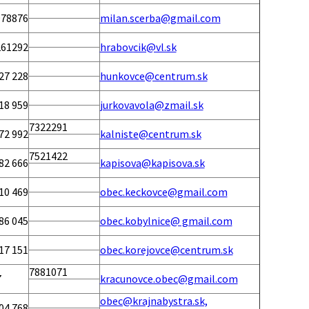
978876
milan.scerba@gmail.com
261292
hrabovcik@vl.sk
27 228
hunkovce@centrum.sk
18 959
jurkovavola@zmail.sk
7322291
72 992
kalniste@centrum.sk
7521422
82 666
kapisova@kapisova.sk
10 469
obec.keckovce@gmail.com
86 045
obec.kobylnice@ gmail.com
17 151
obec.korejovce@centrum.sk
7881071
7
kracunovce.obec@gmail.com
obec@krajnabystra.sk,
04 768