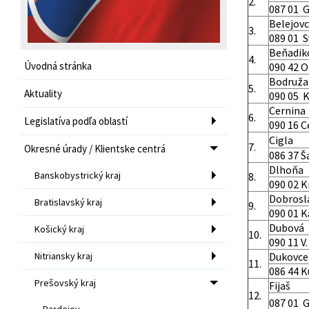
2.
087 01 G
Belejov
3.
089 01 S
Beňadik
4.
Úvodná stránka
090 42 O
Bodruža
5.
Aktuality
090 05 K
Cernina
6.
Legislatíva podľa oblastí
090 16 C
Cigla
7.
Okresné úrady / Klientske centrá
086 37 Ša
Dlhoňa
Banskobystrický kraj
8.
090 02 K
Dobrosl
Bratislavský kraj
9.
090 01 K
Dubová
Košický kraj
10.
090 11 V.
Nitriansky kraj
Dukovce
11.
086 44 
Prešovský kraj
Fijaš
12.
087 01 G
Bardejov