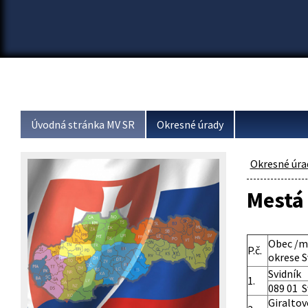
Úvodná stránka MV SR
Okresné úrady
Okresné úra
Mestá 
Obec /m
P.č.
okrese S
Svidník
1.
089 01 S
Giraltov