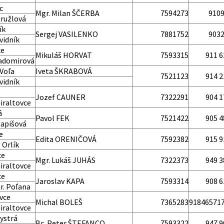
c
Mgr. Milan ŠČERBA
7594273
910
Kružlová
ík
Sergej VASILENKO
7881752
903
vidník
ce
Mikuláš HORVAT
7593315
911 6
Ladomirová
Voľa
Iveta ŠKRABOVÁ
7521123
914 2
vidník
Jozef CAUNER
7322291
904 1
iraltovce
á
Pavol FEK
7521422
905 4
Kapišová
e
Edita ORENIČOVÁ
7592382
915 9
 Orlík
ce
Mgr. Lukáš JUHÁS
7322373
949 3
iraltovce
ce
Jaroslav KAPA
7593314
908 6
r. Poľana
vce
Michal BOLEŠ
7365283
91846571
iraltovce
ystrá
Bc. Peter ŠTEFANCO
7593322
947 9