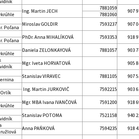
vidník
7881059
Ing. Martin JECH
907 9
Okrúhle
7881060
Miroslav GOLDIR
7593237
907 0
r. Poľana
PhDr. Anna MIHALÍKOVÁ
7593353
918 9
r. Poľana
Daniela ZELONKAYOVÁ
7881057
903 7
Okrúhle
k
Mgr. Iveta HORVATOVÁ
905 8
vidník
Stanislav VIRAVEC
7881105
907 5
ernina
Ing. Martin JURKOVIČ
7592215
903 6
 Orlík
Mgr. MBA Ivana IVANČOVÁ
7591200
918 6
Okrúhle
Stanislav POTOMA
7521158
940 2
vidník
a
Anna PAŇKOVÁ
7594235
918 4
Kružlová