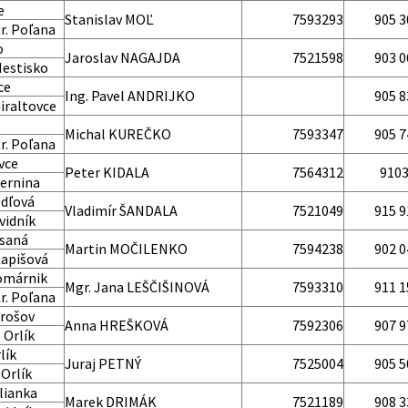
e
Stanislav MOĽ
7593293
905 3
r. Poľana
o
Jaroslav NAGAJDA
7521598
903 0
Mestisko
ce
Ing. Pavel ANDRIJKO
905 8
iraltovce
Michal KUREČKO
7593347
905 7
r. Poľana
vce
Peter KIDALA
7564312
910
ernina
edľová
Vladimír ŠANDALA
7521049
915 9
vidník
isaná
Martin MOČILENKO
7594238
902 0
Kapišová
omárnik
Mgr. Jana LEŠČIŠINOVÁ
7593310
911 1
r. Poľana
irošov
Anna HREŠKOVÁ
7592306
907 9
 Orlík
lík
Juraj PETNÝ
7525004
905 5
 Orlík
lianka
Marek DRIMÁK
7521189
908 3