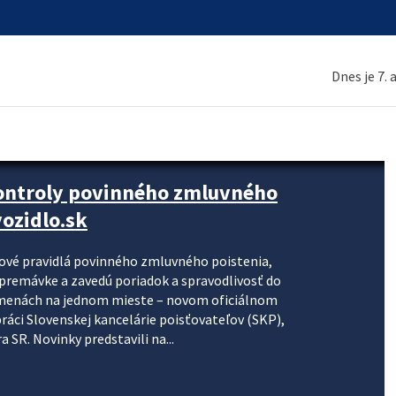
Dnes je 7.
kontroly povinného zmluvného
ozidlo.sk
nové pravidlá povinného zmluvného poistenia,
j premávke a zavedú poriadok a spravodlivosť do
zmenách na jednom mieste – novom oficiálnom
práci Slovenskej kancelárie poisťovateľov (SKP),
 SR. Novinky predstavili na...