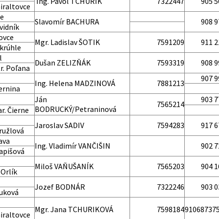
Ing. Pavol TCHURIK
7322447
905 5
iraltovce
ce
Slavomír BACHURA
908 9
vidník
ovce
Mgr. Ladislav ŠOTIK
7591209
911 2
krúhle
l
Dušan ZELIZŇÁK
7593319
908 9
r. Poľana
907 9
Ing. Helena MADZINOVÁ
7881213
ernina
Ján
903 7
7565214
BODRUCKÝ/Petraninová
r. Čierne
Jaroslav SADIV
7594283
917 6
ružlová
ava
Ing. Vladimír VANČIŠIN
902 7
apišová
Miloš VAŇUŠANÍK
7565203
904 1
 Orlík
Jozef BODNÁR
7322246
903 0
Kuková
Mgr. Jana TCHURIKOVÁ
7598184
91068737
iraltovce