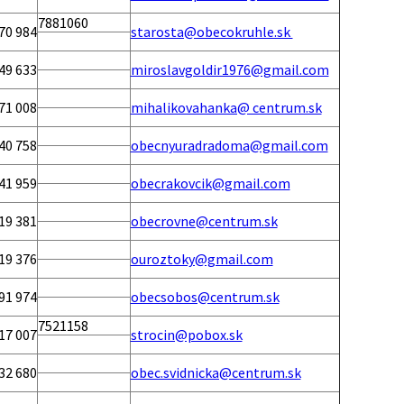
7881060
70 984
starosta@obecokruhle.sk
49 633
miroslavgoldir1976@gmail.com
71 008
mihalikovahanka@ centrum.sk
40 758
obecnyuradradoma@gmail.com
41 959
obecrakovcik@gmail.com
19 381
obecrovne@centrum.sk
19 376
ouroztoky@gmail.com
91 974
obecsobos@centrum.sk
7521158
17 007
strocin@pobox.sk
32 680
obec.svidnicka@centrum.sk