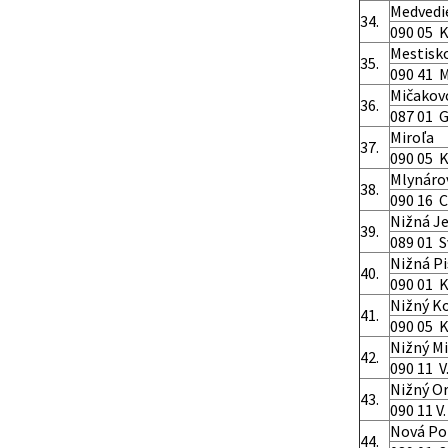
Medvedi
34.
090 05 K
Mestisk
35.
090 41 
Mičakov
36.
087 01 G
Miroľa
37.
090 05 K
Mlynáro
38.
090 16 C
Nižná J
39.
089 01 S
Nižná P
40.
090 01 
Nižný K
41.
090 05 K
Nižný M
42.
090 11 V.
Nižný Or
43.
090 11 V.
Nová Po
44.