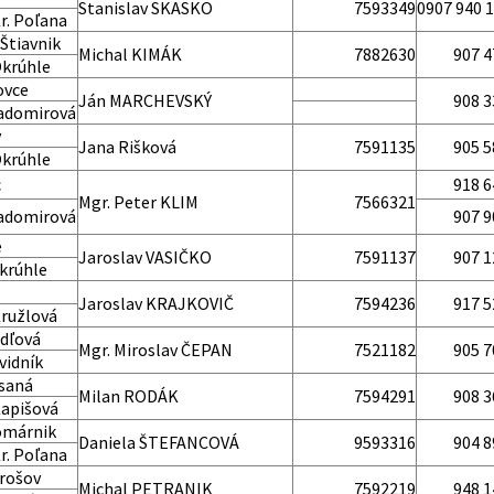
Stanislav SKASKO
7593349
0907 940 
r. Poľana
 Štiavnik
Michal KIMÁK
7882630
907 4
Okrúhle
ovce
Ján MARCHEVSKÝ
908 3
Ladomirová
v
Jana Rišková
7591135
905 5
Okrúhle
c
918 6
Mgr. Peter KLIM
7566321
Ladomirová
907 9
e
Jaroslav VASIČKO
7591137
907 1
krúhle
Jaroslav KRAJKOVIČ
7594236
917 5
Kružlová
dľová
Mgr. Miroslav ČEPAN
7521182
905 7
vidník
isaná
Milan RODÁK
7594291
908 3
Kapišová
omárnik
Daniela ŠTEFANCOVÁ
9593316
904 8
r. Poľana
rošov
Michal PETRANIK
7592219
948 1