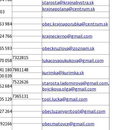
starosta@krajnabystra.sk
krajnapolana@centrum.sk
703
63 984
obec.krajnaporubka@centrum.sk
24 766
krajnecierno@gmail.com
65 593
obeckruzlova@zoznam.sk
7322815
70 058
lukacovaoukukova@gmail.com
41 180
7881148
kurimka@kurimka.sk
00 039
7522626
starosta.ladomirova@gmail.com
,
52 684
bojcikova.olga@gmail.com
7365131
05 129
topl.lucka@gmail.com
27 264
obecluzanypritopli@gmail.com
792166
obecmatovce@gmail.com