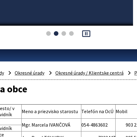
pause_presentation
dy
Okresné úrady
Okresné úrady / Klientske centrá
P
a obce
esto/ v
Meno a priezvisko starostu
Telefón na OcÚ
Mobil
vidník
Mgr. Marcela IVANČOVÁ
054-4863602
903 2
vidník
ce