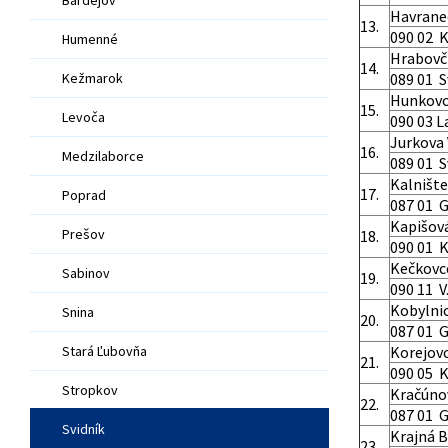
Havrane
13.
090 02 
Humenné
Hrabovč
14.
Kežmarok
089 01 S
Hunkov
15.
Levoča
090 03 
Jurkova 
16.
Medzilaborce
089 01 S
Kalnište
17.
Poprad
087 01 G
Kapišov
Prešov
18.
090 01 
Kečkovc
Sabinov
19.
090 11 V.
Kobylni
Snina
20.
087 01 G
Stará Ľubovňa
Korejov
21.
090 05 K
Stropkov
Kračúno
22.
087 01 G
Svidník
Krajná B
23.