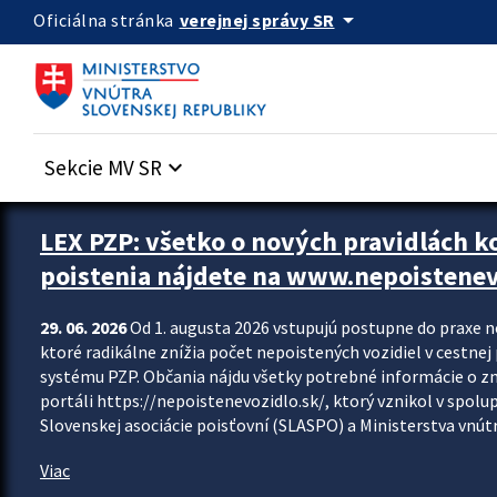
Preskocit na hlavný obsah
arrow_drop_down
verejnej správy SR
Oficiálna stránka
Sekcie MV SR
keyboard_arrow_down
Zastavit automatický posun upútavok
LEX PZP: všetko o nových pravidlách 
poistenia nájdete na www.nepoistenev
29. 06. 2026
Od 1. augusta 2026 vstupujú postupne do praxe 
ktoré radikálne znížia počet nepoistených vozidiel v cestne
systému PZP. Občania nájdu všetky potrebné informácie o 
portáli https://nepoistenevozidlo.sk/, ktorý vznikol v spolu
Slovenskej asociácie poisťovní (SLASPO) a Ministerstva vnútra
Viac