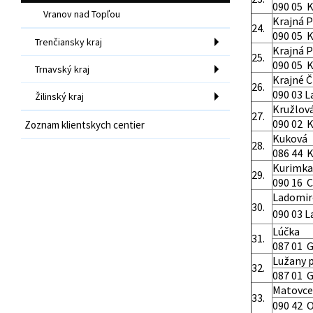
090 05 K
Vranov nad Topľou
Krajná 
24.
090 05 K
Trenčiansky kraj
Krajná 
25.
090 05 K
Trnavský kraj
Krajné Č
26.
090 03 
Žilinský kraj
Kružlov
27.
090 02 
Zoznam klientskych centier
Kuková
28.
086 44 
Kurimka
29.
090 16 C
Ladomir
30.
090 03 
Lúčka
31.
087 01 G
Lužany p
32.
087 01 G
Matovce
33.
090 42 