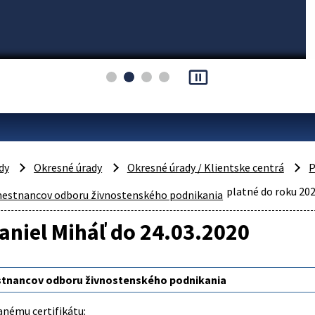
pause_presentation
dy
Okresné úrady
Okresné úrady / Klientske centrá
P
platné do roku 20
estnancov odboru živnostenského podnikania
aniel Miháľ do 24.03.2020
tnancov odboru živnostenského podnikania
anému certifikátu: