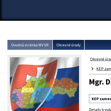
Úvodná stránka MV SR
Okresné úrady
Okresné úra
KEP zam
Mgr. D
KEP zames
Detaily k vyd