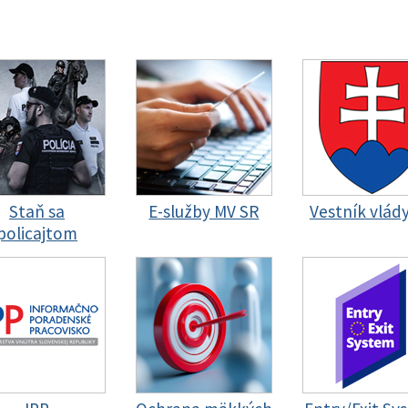
Staň sa
E-služby MV SR
Vestník vlád
policajtom