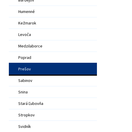
Humenné
Kežmarok
Levoča
Medzilaborce
Poprad
Prešov
Sabinov
Snina
Stará Ľubovňa
Stropkov
Svidník