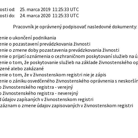
sti od: 25. marca 2019 11:25:33 UTC
sti do: 24. marca 2020 11:25:33 UTC
Pracovník je oprávnený podpisovať nasledovné dokumenty:
enie o ukončení podnikania
enie o pozastavení prevádzkovania živnosti
enie o zmene doby pozastavenia prevádzkovania živnosti
enie o prijatí oznámenia o cezhraničnom poskytovaní služieb na 
nie o tom, že poskytovanie služieb na základe živnostenského op
ené alebo zakázané
nie o tom, že v živnostenskom registri nie je zápis
enie o zániku osvedčeného živnostenského oprávnenia s neskorší
o živnostenského registra - verejný
o živnostenského registra - neverejný
 údajov zapísaných v živnostenskom registri
 záznam o zmene údajov zapisovaných v živnostenskom registri