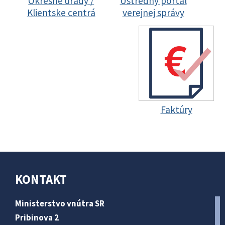
Okresné úrady /
Ústredný portál
Klientske centrá
verejnej správy
Faktúry
KONTAKT
Ministerstvo vnútra SR
Pribinova 2