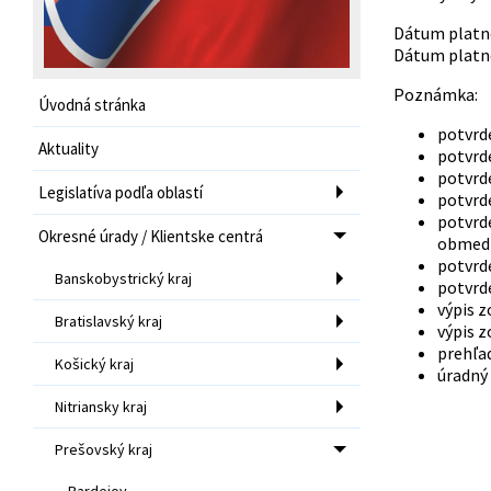
Dátum platno
Dátum platno
Poznámka: 
Úvodná stránka
potvrd
Aktuality
potvrd
potvrd
Legislatíva podľa oblastí
potvrd
potvrde
Okresné úrady / Klientske centrá
obmedz
potvrde
Banskobystrický kraj
potvrd
výpis z
Bratislavský kraj
výpis z
prehľad
Košický kraj
úradný
Nitriansky kraj
Prešovský kraj
Bardejov