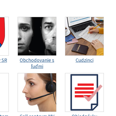
y SR
Obchodovanie s
Cudzinci
ľuďmi