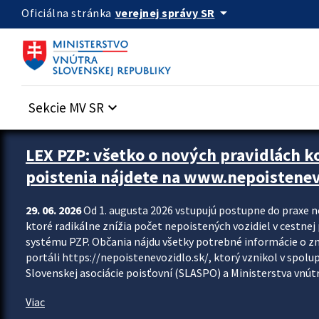
Preskocit na hlavný obsah
arrow_drop_down
verejnej správy SR
Oficiálna stránka
Sekcie MV SR
keyboard_arrow_down
Zastavit automatický posun upútavok
LEX PZP: všetko o nových pravidlách 
poistenia nájdete na www.nepoistenev
29. 06. 2026
Od 1. augusta 2026 vstupujú postupne do praxe 
ktoré radikálne znížia počet nepoistených vozidiel v cestne
systému PZP. Občania nájdu všetky potrebné informácie o 
portáli https://nepoistenevozidlo.sk/, ktorý vznikol v spolu
Slovenskej asociácie poisťovní (SLASPO) a Ministerstva vnútra
Viac