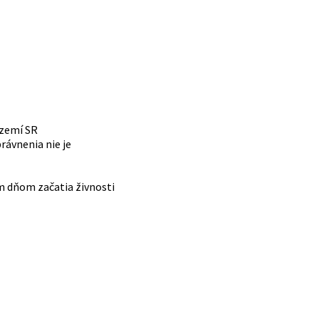
území SR
rávnenia nie je
m dňom začatia živnosti