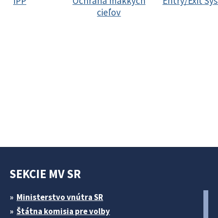
IPP
Ochrana mäkkých
Entry/Exit Sy
cieľov
SEKCIE MV SR
Ministerstvo vnútra SR
Štátna komisia pre volby