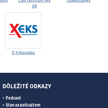
stem
Call centrum MV
Objednávky
SR
E-trhovisko
DÔLEŽITÉ ODKAZY
Podcast
Stan sa policajtom