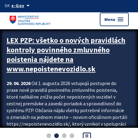
Preskocit na hlavný obsah
arrow_drop_down
SK
e-Gov
menu
Menu
Zastavit automatický posun upútavok
LEX PZP: všetko o nových pravidlách
kontroly povinného zmluvného
poistenia nájdete na
www.nepoistenevozidlo.sk
29. 06. 2026
Od 1. augusta 2026 vstupujú postupne do
praxe nové pravidlá povinného zmluvného poistenia,
ktoré radikálne znížia počet nepoistených vozidiel v
cestnej premávke a zavedú poriadok a spravodlivosť do
systému PZP. Občania nájdu všetky potrebné informácie
o zmenách na jednom mieste – novom oficiálnom portáli
https://nepoistenevozidlo.sk/, ktorý vznikol v spolupráci
Slovenskej kancelárie poisťovateľov (SKP), Slovenskej
pause_presentation
asociácie poisťovní (SLASPO) a Ministerstva vnútra SR.