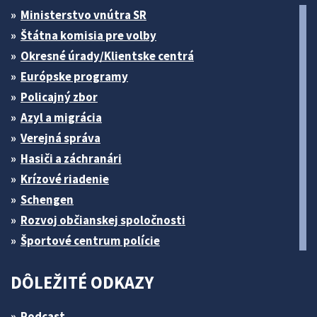
Ministerstvo vnútra SR
Štátna komisia pre volby
Okresné úrady/Klientske centrá
Európske programy
Policajný zbor
Azyl a migrácia
Verejná správa
Hasiči a záchranári
Krízové riadenie
Schengen
Rozvoj občianskej spoločnosti
Športové centrum polície
DÔLEŽITÉ ODKAZY
Podcast