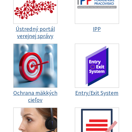
Ústredný portál
IPP
verejnej správy
Ochrana mäkkých
Entry/Exit System
cieľov