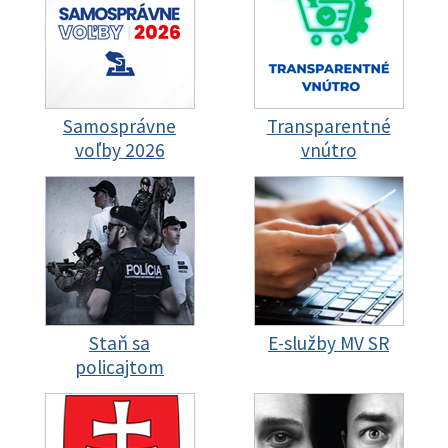
Samosprávne
Transparentné
voľby 2026
vnútro
Staň sa
E-služby MV SR
policajtom