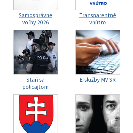
Samosprávne
Transparentné
voľby 2026
vnútro
Staň sa
E-služby MV SR
policajtom