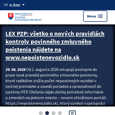
Preskocit na hlavný obsah
arrow_drop_down
SK
e-Gov
menu
Menu
Zastavit automatický posun upútavok
LEX PZP: všetko o nových pravidlách
kontroly povinného zmluvného
poistenia nájdete na
www.nepoistenevozidlo.sk
29. 06. 2026
Od 1. augusta 2026 vstupujú postupne do
praxe nové pravidlá povinného zmluvného poistenia,
ktoré radikálne znížia počet nepoistených vozidiel v
cestnej premávke a zavedú poriadok a spravodlivosť do
systému PZP. Občania nájdu všetky potrebné informácie
o zmenách na jednom mieste – novom oficiálnom portáli
https://nepoistenevozidlo.sk/, ktorý vznikol v spolupráci
Slovenskej kancelárie poisťovateľov (SKP), Slovenskej
pause_presentation
asociácie poisťovní (SLASPO) a Ministerstva vnútra SR.