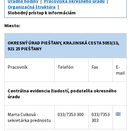
Úradné hodiny
Pracoviská okresného úradu
Organizačná štruktúra
Slobodný prístup k informáciám
Miesto:
OKRESNÝ ÚRAD PIEŠŤANY, KRAJINSKÁ CESTA 5053/13,
921 25 PIEŠŤANY
Pracovník
Telefón
Fax
E-
mail
Centrálna evidencia žiadostí, podateľňa okresného
úradu
Marta Cviková -
033/7353 300
033/7353
sekretárka prednostu
303