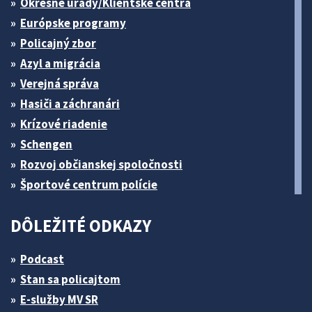
Okresné úrady/Klientske centrá
Európske programy
Policajný zbor
Azyl a migrácia
Verejná správa
Hasiči a záchranári
Krízové riadenie
Schengen
Rozvoj občianskej spoločnosti
Športové centrum polície
DÔLEŽITÉ ODKAZY
Podcast
Stan sa policajtom
E-služby MV SR