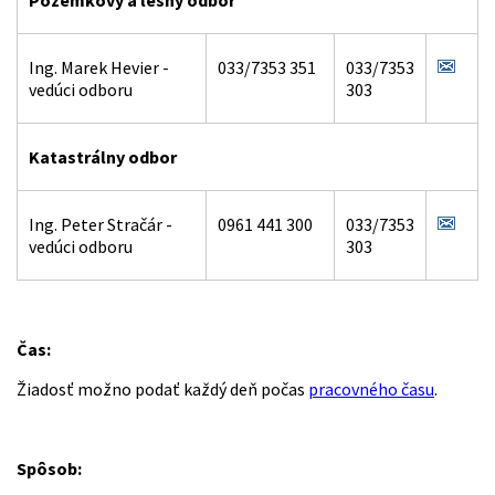
Pozemkový a lesný odbor
Ing. Marek Hevier -
033/7353 351
033/7353
vedúci odboru
303
Katastrálny odbor
Ing. Peter Stračár -
0961 441 300
033/7353
vedúci odboru
303
Čas:
Žiadosť možno podať každý deň počas
pracovného času
.
Spôsob: