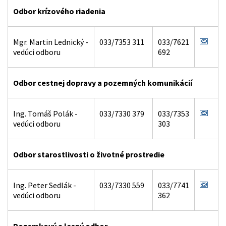
Odbor krízového riadenia
Mgr. Martin Lednický -
033/7353 311
033/7621
vedúci odboru
692
Odbor cestnej dopravy a pozemných komunikácií
Ing. Tomáš Polák -
033/7330 379
033/7353
vedúci odboru
303
Odbor starostlivosti o životné prostredie
Ing. Peter Sedlák -
033/7330 559
033/7741
vedúci odboru
362