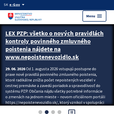
Preskocit na hlavný obsah
arrow_drop_down
SK
e-Gov
menu
Menu
Zastavit automatický posun upútavok
LEX PZP: všetko o nových pravidlách
kontroly povinného zmluvného
poistenia nájdete na
www.nepoistenevozidlo.sk
29. 06. 2026
Od 1. augusta 2026 vstupujú postupne do
praxe nové pravidlá povinného zmluvného poistenia,
ktoré radikálne znížia počet nepoistených vozidiel v
cestnej premávke a zavedú poriadok a spravodlivosť do
systému PZP. Občania nájdu všetky potrebné informácie
o zmenách na jednom mieste – novom oficiálnom portáli
https://nepoistenevozidlo.sk/, ktorý vznikol v spolupráci
Slovenskej kancelárie poisťovateľov (SKP), Slovenskej
pause_presentation
asociácie poisťovní (SLASPO) a Ministerstva vnútra SR.