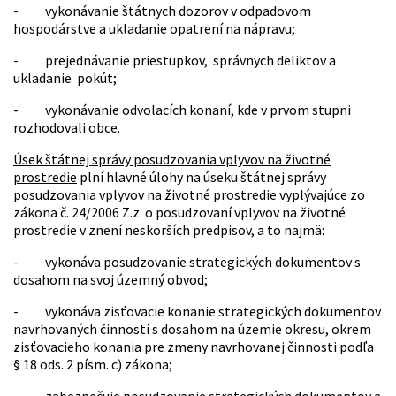
- vykonávanie štátnych dozorov v odpadovom
hospodárstve a ukladanie opatrení na nápravu;
- prejednávanie priestupkov, správnych deliktov a
ukladanie pokút;
- vykonávanie odvolacích konaní, kde v prvom stupni
rozhodovali obce.
Úsek štátnej správy posudzovania vplyvov na životné
prostredie
plní hlavné úlohy na úseku štátnej správy
posudzovania vplyvov na životné prostredie vyplývajúce zo
zákona č. 24/2006 Z.z. o posudzovaní vplyvov na životné
prostredie v znení neskorších predpisov, a to najmä:
- vykonáva posudzovanie strategických dokumentov s
dosahom na svoj územný obvod;
- vykonáva zisťovacie konanie strategických dokumentov
navrhovaných činností s dosahom na územie okresu, okrem
zisťovacieho konania pre zmeny navrhovanej činnosti podľa
§ 18 ods. 2 písm. c) zákona;