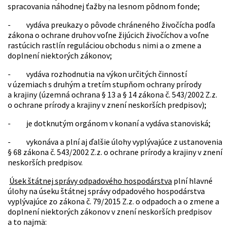
spracovania náhodnej ťažby na lesnom pôdnom fonde;
- vydáva preukazy o pôvode chráneného živočícha podľa
zákona o ochrane druhov voľne žijúcich živočíchov a voľne
rastúcich rastlín reguláciou obchodu s nimi a o zmene a
doplnení niektorých zákonov;
- vydáva rozhodnutia na výkon určitých činností
v územiach s druhým a tretím stupňom ochrany prírody
a krajiny (územná ochrana § 13 a § 14 zákona č. 543/2002 Z.z.
o ochrane prírody a krajiny v znení neskorších predpisov);
- je dotknutým orgánom v konaní a vydáva stanoviská;
- vykonáva a plní aj ďalšie úlohy vyplývajúce z ustanovenia
§ 68 zákona č. 543/2002 Z.z. o ochrane prírody a krajiny v znení
neskorších predpisov.
Úsek štátnej správy odpadového hospodárstva
plní hlavné
úlohy na úseku štátnej správy odpadového hospodárstva
vyplývajúce zo zákona č. 79/2015 Z.z. o odpadoch a o zmene a
doplnení niektorých zákonov v znení neskorších predpisov
a to najmä: