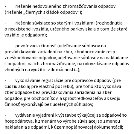
- riešenie nedovoleného zhromažďovania odpadov
(riešenie „čiernych skládok odpadov“);
- riešenia súvisiace so starými vozidlami (rozhodnutia
o neexistencii vozidla, určeného parkoviska a o tom že staré
vozidlo je odpadom);
- povoľovacia činnosť (udeľovanie súhlasov na
prevádzkovanie zariadení na zber, zhodnocovanie resp.
zneškodňovanie odpadov, udeľovanie súhlasov na nakladanie
s odpadmi, na ich zhromažďovanie, na odovzdávanie odpadov
vhodných na využitie v domácnosti...);
- vykonávanie registrácie pre dopravcov odpadov (pre
cudziu ako aj pre vlastnú potrebu), pre toho kto vykonáva
zber odpadov bez prevádzkovania zariadenia na zber
odpadov, pre obchodníkov a sprostredkovateľov ak svoju
činnosť vykonávajú bez udelených súhlasov;
- vydávanie vyjadrení k výstavbe týkajúcej sa odpadového
hospodárstva, k zmenám vo výrobe súvisiacej so zmenou
nakladania s odpadmi, k územnoplánovacej dokumentácii;