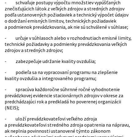
- schvaľuje postupy výpočtu množstiev vypúšťaných
znečisťujúcich látok z veľkých zdrojov a stredných zdrojov
podľa ustanovených požiadaviek a technický výpočet údajov
o dodržaní emisných limitov, technických požiadaviek
a podmienok prevádzkovania, ak nie sú schválené v súhlase;
- určuje v súhlasoch alebo v rozhodnutiach emisné limity,
technické požiadavky a podmienky prevádzkovania veľkých
zdrojov a stredných zdrojov;
- zabezpečuje udržanie kvality ovzdušia;
- podieľa sa na vypracovaní programu na zlepšenie
kvality ovzdušia a integrovaného programu;
- spracúva každoročne súhrnné ročné vyhodnotenie
prevádzkovej evidencie stacionárnych zdrojov v okrese za
predchádzajúci rok a predkladá ho poverenej organizácii
(NEIS);
- uloží prevádzkovateľovi veľkého zdroja
a prevádzkovateľovi stredného zdroja opatrenia na nápravu,
ak neplnia povinnosti ustanovené týmto zákonom