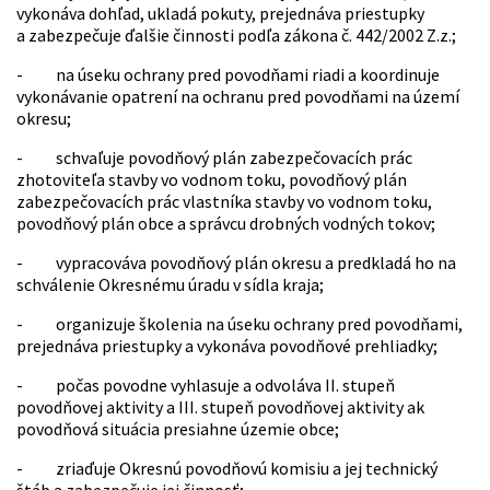
vykonáva dohľad, ukladá pokuty, prejednáva priestupky
a zabezpečuje ďalšie činnosti podľa zákona č. 442/2002 Z.z.;
- na úseku ochrany pred povodňami riadi a koordinuje
vykonávanie opatrení na ochranu pred povodňami na území
okresu;
- schvaľuje povodňový plán zabezpečovacích prác
zhotoviteľa stavby vo vodnom toku, povodňový plán
zabezpečovacích prác vlastníka stavby vo vodnom toku,
povodňový plán obce a správcu drobných vodných tokov;
- vypracováva povodňový plán okresu a predkladá ho na
schválenie Okresnému úradu v sídla kraja;
- organizuje školenia na úseku ochrany pred povodňami,
prejednáva priestupky a vykonáva povodňové prehliadky;
- počas povodne vyhlasuje a odvoláva II. stupeň
povodňovej aktivity a III. stupeň povodňovej aktivity ak
povodňová situácia presiahne územie obce;
- zriaďuje Okresnú povodňovú komisiu a jej technický