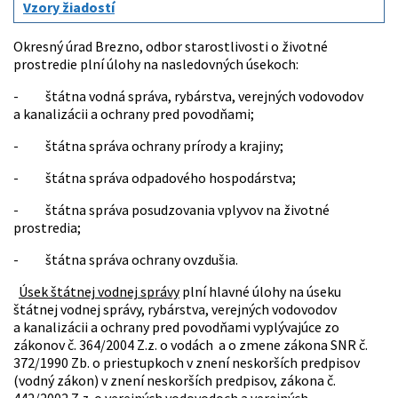
Vzory žiadostí
Okresný úrad Brezno, odbor starostlivosti o životné
prostredie plní úlohy na nasledovných úsekoch:
- štátna vodná správa, rybárstva, verejných vodovodov
a kanalizácii a ochrany pred povodňami;
- štátna správa ochrany prírody a krajiny;
- štátna správa odpadového hospodárstva;
- štátna správa posudzovania vplyvov na životné
prostredia;
- štátna správa ochrany ovzdušia.
Úsek štátnej vodnej správy
plní hlavné úlohy na úseku
štátnej vodnej správy, rybárstva, verejných vodovodov
a kanalizácii a ochrany pred povodňami vyplývajúce zo
zákonov č. 364/2004 Z.z. o vodách a o zmene zákona SNR č.
372/1990 Zb. o priestupkoch v znení neskorších predpisov
(vodný zákon) v znení neskorších predpisov, zákona č.