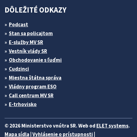
DÔLEŽITÉ ODKAZY
Podcast
Stan sa policajtom
E-služby MV SR
Vestník vlády SR
Obchodovanie s ľuďmi
Cudzinci
Miestna štátna správa
Vládny program ESO
Call centrum MV SR
E-trhovisko
© 2026 Ministerstvo vnútra SR. Web od
ELET systems
.
Mapa sídla
|
Vyhlásenie o prístupnosti
|