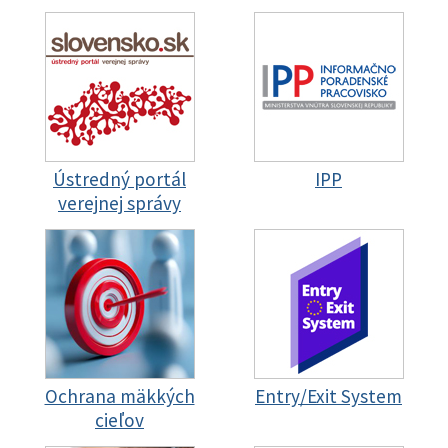
Ústredný portál
IPP
verejnej správy
Ochrana mäkkých
Entry/Exit System
cieľov