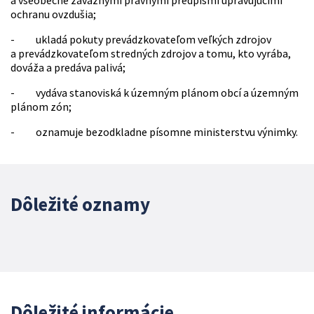
a všeobecne záväznými právnymi predpismi upravujúcimi
ochranu ovzdušia;
- ukladá pokuty prevádzkovateľom veľkých zdrojov
a prevádzkovateľom stredných zdrojov a tomu, kto vyrába,
dováža a predáva palivá;
- vydáva stanoviská k územným plánom obcí a územným
plánom zón;
- oznamuje bezodkladne písomne ministerstvu výnimky.
Dôležité oznamy
Dôležité informácie