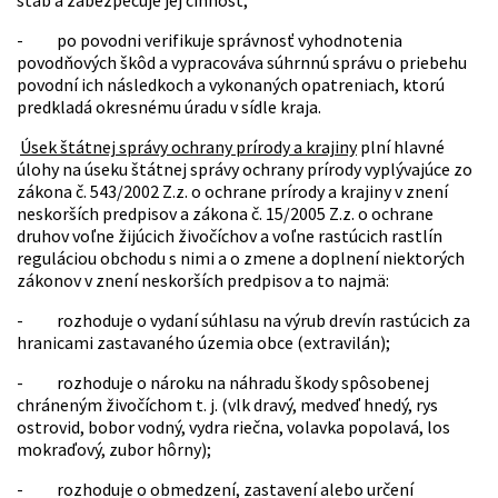
štáb a zabezpečuje jej činnosť;
- po povodni verifikuje správnosť vyhodnotenia
povodňových škôd a vypracováva súhrnnú správu o priebehu
povodní ich následkoch a vykonaných opatreniach, ktorú
predkladá okresnému úradu v sídle kraja.
Úsek štátnej správy ochrany prírody a krajiny
plní hlavné
úlohy na úseku štátnej správy ochrany prírody vyplývajúce zo
zákona č. 543/2002 Z.z. o ochrane prírody a krajiny v znení
neskorších predpisov a zákona č. 15/2005 Z.z. o ochrane
druhov voľne žijúcich živočíchov a voľne rastúcich rastlín
reguláciou obchodu s nimi a o zmene a doplnení niektorých
zákonov v znení neskorších predpisov a to najmä:
- rozhoduje o vydaní súhlasu na výrub drevín rastúcich za
hranicami zastavaného územia obce (extravilán);
- rozhoduje o nároku na náhradu škody spôsobenej
chráneným živočíchom t. j. (vlk dravý, medveď hnedý, rys
ostrovid, bobor vodný, vydra riečna, volavka popolavá, los
mokraďový, zubor hôrny);
- rozhoduje o obmedzení, zastavení alebo určení