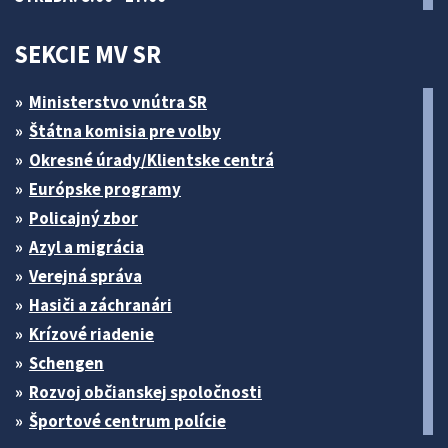
SEKCIE MV SR
Ministerstvo vnútra SR
Štátna komisia pre volby
Okresné úrady/Klientske centrá
Európske programy
Policajný zbor
Azyl a migrácia
Verejná správa
Hasiči a záchranári
Krízové riadenie
Schengen
Rozvoj občianskej spoločnosti
Športové centrum polície