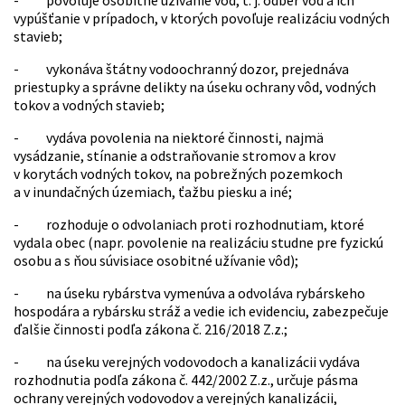
- povoľuje osobitné užívanie vôd, t. j. odber vôd a ich
vypúšťanie v prípadoch, v ktorých povoľuje realizáciu vodných
stavieb;
- vykonáva štátny vodoochranný dozor, prejednáva
priestupky a správne delikty na úseku ochrany vôd, vodných
tokov a vodných stavieb;
- vydáva povolenia na niektoré činnosti, najmä
vysádzanie, stínanie a odstraňovanie stromov a krov
v korytách vodných tokov, na pobrežných pozemkoch
a v inundačných územiach, ťažbu piesku a iné;
- rozhoduje o odvolaniach proti rozhodnutiam, ktoré
vydala obec (napr. povolenie na realizáciu studne pre fyzickú
osobu a s ňou súvisiace osobitné užívanie vôd);
- na úseku rybárstva vymenúva a odvoláva rybárskeho
hospodára a rybársku stráž a vedie ich evidenciu, zabezpečuje
ďalšie činnosti podľa zákona č. 216/2018 Z.z.;
- na úseku verejných vodovodoch a kanalizácii vydáva
rozhodnutia podľa zákona č. 442/2002 Z.z., určuje pásma
ochrany verejných vodovodov a verejných kanalizácii,