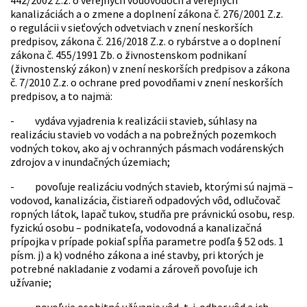
442/2002 Z.z. o verejných vodovodoch a verejných
kanalizáciách a o zmene a doplnení zákona č. 276/2001 Z.z.
o regulácii v sieťových odvetviach v znení neskorších
predpisov, zákona č. 216/2018 Z.z. o rybárstve a o doplnení
zákona č. 455/1991 Zb. o živnostenskom podnikaní
(živnostenský zákon) v znení neskorších predpisov a zákona
č. 7/2010 Z.z. o ochrane pred povodňami v znení neskorších
predpisov, a to najmä:
- vydáva vyjadrenia k realizácii stavieb, súhlasy na
realizáciu stavieb vo vodách a na pobrežných pozemkoch
vodných tokov, ako aj v ochranných pásmach vodárenských
zdrojov a v inundačných územiach;
- povoľuje realizáciu vodných stavieb, ktorými sú najmä –
vodovod, kanalizácia, čistiareň odpadových vôd, odlučovač
ropných látok, lapač tukov, studňa pre právnickú osobu, resp.
fyzickú osobu – podnikateľa, vodovodná a kanalizačná
prípojka v prípade pokiaľ spĺňa parametre podľa § 52 ods. 1
písm. j) a k) vodného zákona a iné stavby, pri ktorých je
potrebné nakladanie z vodami a zároveň povoľuje ich
užívanie;