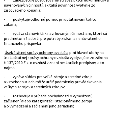
- zabezpečuje posudzovanie strategických dokumentov a
navrhovaných činností, ak taká povinnosť vyplynie zo
zisťovacieho konania;
- poskytuje odbornú pomoc pri uplatňovaní tohto
zákona;
- vydáva stanoviská k navrhovaným činnostiam, ktoré sú
predmetom žiadosti pre potreby získania nenávratného
finančného príspevku.
Úsek štátnej správy ochrany ovzdušia
plní hlavné úlohy na
úseku štátnej správy ochrany ovzdušia vyplývajúce zo zákona
č. 137/2010 Z.z. o ovzduší v znení neskorších predpisov, a to
najmä:
- vydáva súhlas pre veľké zdroje a stredné zdroje
a v rozhodnutiach môže určiť podmienky prevádzkovania
veľkých zdrojov a stredných zdrojov;
- rozhoduje v prípade pochybností o vymedzení,
začlenení alebo kategorizácii stacionárneho zdroja
a o vymedzení a začlenení jeho zariadení;