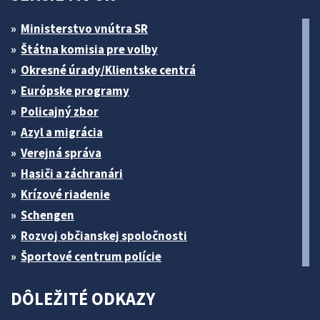
Ministerstvo vnútra SR
Štátna komisia pre volby
Okresné úrady/Klientske centrá
Európske programy
Policajný zbor
Azyl a migrácia
Verejná správa
Hasiči a záchranári
Krízové riadenie
Schengen
Rozvoj občianskej spoločnosti
Športové centrum polície
DÔLEŽITÉ ODKAZY