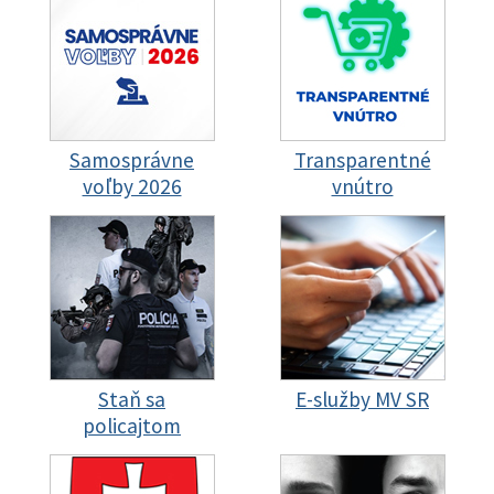
Samosprávne
Transparentné
voľby 2026
vnútro
Staň sa
E-služby MV SR
policajtom