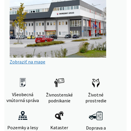
Zobraziť na mape
Všeobecná
Živnostenské
Životné
vnútorná správa
podnikanie
prostredie
Pozemky a lesy
Kataster
Doprava a