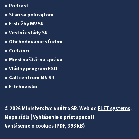
Podcast
Stan sa policajtom
E-služby MV SR
Vestník vlády SR
Obchodovanie s ľuďmi
Cudzinci
Miestna štátna správa
Vládny program ESO
Call centrum MV SR
E-trhovisko
© 2026 Ministerstvo vnútra SR. Web od
ELET systems
.
Mapa sídla
|
Vyhlásenie o prístupnosti
|
Vyhlásenie o cookies (PDF, 398 kB)