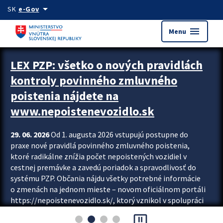
Preskocit na hlavný obsah
arrow_drop_down
SK
e-Gov
menu
Menu
Zastavit automatický posun upútavok
LEX PZP: všetko o nových pravidlách
kontroly povinného zmluvného
poistenia nájdete na
www.nepoistenevozidlo.sk
29. 06. 2026
Od 1. augusta 2026 vstupujú postupne do
praxe nové pravidlá povinného zmluvného poistenia,
ktoré radikálne znížia počet nepoistených vozidiel v
cestnej premávke a zavedú poriadok a spravodlivosť do
systému PZP. Občania nájdu všetky potrebné informácie
o zmenách na jednom mieste – novom oficiálnom portáli
https://nepoistenevozidlo.sk/, ktorý vznikol v spolupráci
Slovenskej kancelárie poisťovateľov (SKP), Slovenskej
pause_presentation
asociácie poisťovní (SLASPO) a Ministerstva vnútra SR.