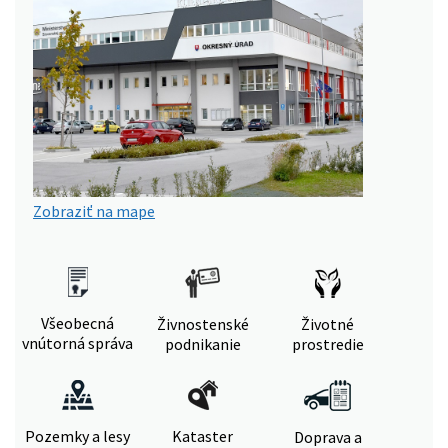
Zobraziť na mape
Všeobecná
Živnostenské
Životné
vnútorná správa
podnikanie
prostredie
Pozemky a lesy
Kataster
Doprava a