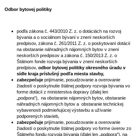
Odbor bytovej politiky
podľa zákona č. 443/2010 Z. z. o dotáciách na rozvoj
bývania a o sociálnom bývaní v znení neskorších
predpisov, zákona č. 261/2011 Z. z. o poskytovaní dotácií
na obstaranie náhradných nájomných bytov v znení
neskorších predpisov a zákona č. 150/2013 Z. z. o
Štátnom fonde rozvoja bývania v znení neskorších
predpisov,
odbor bytovej politiky
okresného úradu v
sídle kraja príslušný podľa miesta stavby,
zabezpečuje
prijímanie, posudzovanie a overovanie
žiadostí o poskytnutie štátnej podpory rozvoja bývania vo
forme dotácií z ministerstva dopravy (ďalej len
„podpora“), na obstaranie nájomných bytov, obstaranie
náhradných nájomných bytov a obstaranie technickej
vybavenosti podmieňujúcej výstavbu a užívanie
podporených stavieb,
zabezpečuje
prijímanie, posudzovanie a overovanie
žiadostí o poskytnutie štátnej podpory vo forme úverov zo
Štátneho fondu rozvoja bývania (ďalej len „podpora“), na