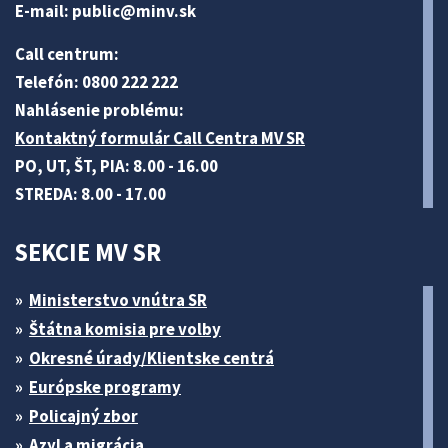
E-mail:
public@minv
.sk
Call centrum:
Telefón: 0800 222 222
Nahlásenie problému:
Kontaktný formulár Call Centra MV SR
PO, UT, ŠT, PIA: 8.00 - 16.00
STREDA: 8.00 - 17.00
SEKCIE MV SR
Ministerstvo vnútra SR
Štátna komisia pre volby
Okresné úrady/Klientske centrá
Európske programy
Policajný zbor
Azyl a migrácia