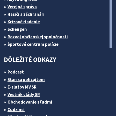
Verejná správa
Hasiči a záchranári
Krízové riadenie
Schengen
Rozvoj občianskej spoločnosti
Športové centrum polície
DÔLEŽITÉ ODKAZY
Podcast
Stan sa policajtom
E-služby MV SR
Vestník vlády SR
Obchodovanie s ľuďmi
Cudzinci