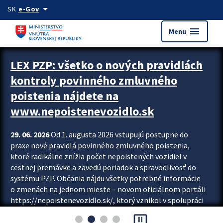
Preskocit na hlavný obsah
arrow_drop_down
SK
e-Gov
menu
Menu
Zastavit automatický posun upútavok
LEX PZP: všetko o nových pravidlách
kontroly povinného zmluvného
poistenia nájdete na
www.nepoistenevozidlo.sk
29. 06. 2026
Od 1. augusta 2026 vstupujú postupne do
praxe nové pravidlá povinného zmluvného poistenia,
ktoré radikálne znížia počet nepoistených vozidiel v
cestnej premávke a zavedú poriadok a spravodlivosť do
systému PZP. Občania nájdu všetky potrebné informácie
o zmenách na jednom mieste – novom oficiálnom portáli
https://nepoistenevozidlo.sk/, ktorý vznikol v spolupráci
Slovenskej kancelárie poisťovateľov (SKP), Slovenskej
pause_presentation
asociácie poisťovní (SLASPO) a Ministerstva vnútra SR.