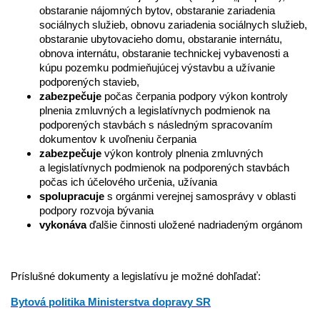
obstaranie nájomných bytov, obstaranie zariadenia
sociálnych služieb, obnovu zariadenia sociálnych služieb,
obstaranie ubytovacieho domu, obstaranie internátu,
obnova internátu, obstaranie technickej vybavenosti a
kúpu pozemku podmieňujúcej výstavbu a užívanie
podporených stavieb,
zabezpečuje
počas čerpania podpory výkon kontroly
plnenia zmluvných a legislatívnych podmienok na
podporených stavbách s následným spracovaním
dokumentov k uvoľneniu čerpania
zabezpečuje
výkon kontroly plnenia zmluvných
a legislatívnych podmienok na podporených stavbách
počas ich účelového určenia, užívania
spolupracuje
s orgánmi verejnej samosprávy v oblasti
podpory rozvoja bývania
vykonáva
ďalšie činnosti uložené nadriadeným orgánom
Príslušné dokumenty a legislatívu je možné dohľadať:
Bytová politika Ministerstva dopravy SR