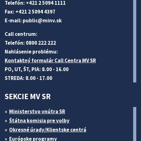
Telefón: +421 2 5094 1111
Fax: +421 2 5094 4397
E-mail:
public@minv
.sk
Call centrum:
Telefón: 0800 222 222
Nahlásenie problému:
Kontaktný formulár Call Centra MV SR
PO, UT, ŠT, PIA: 8.00 - 16.00
STREDA: 8.00 - 17.00
SEKCIE MV SR
Ministerstvo vnútra SR
Štátna komisia pre volby
Okresné úrady/Klientske centrá
Európske programy