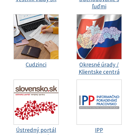
ľuďmi
Cudzinci
Okresné úrady /
Klientske centrá
Ústredný portál
IPP