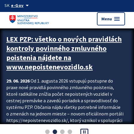
Preskocit na hlavný obsah
arrow_drop_down
SK
e-Gov
menu
Menu
Zastavit automatický posun upútavok
LEX PZP: všetko o nových pravidlách
kontroly povinného zmluvného
poistenia nájdete na
www.nepoistenevozidlo.sk
29. 06. 2026
Od 1. augusta 2026 vstupujú postupne do
praxe nové pravidlá povinného zmluvného poistenia,
ktoré radikálne znížia počet nepoistených vozidiel v
cestnej premávke a zavedú poriadok a spravodlivosť do
systému PZP. Občania nájdu všetky potrebné informácie
o zmenách na jednom mieste – novom oficiálnom portáli
https://nepoistenevozidlo.sk/, ktorý vznikol v spolupráci
Slovenskej kancelárie poisťovateľov (SKP), Slovenskej
pause_presentation
asociácie poisťovní (SLASPO) a Ministerstva vnútra SR.