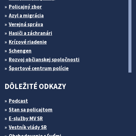
Policajný zbor
Azyl a migrácia
Verejná správa
Hasiči a záchranári
Krízové riadenie
Schengen
Rozvoj občianskej spoločnosti
Športové centrum polície
DÔLEŽITÉ ODKAZY
Podcast
Stan sa policajtom
E-služby MV SR
Vestník vlády SR
Obchodovanie s ľuďmi