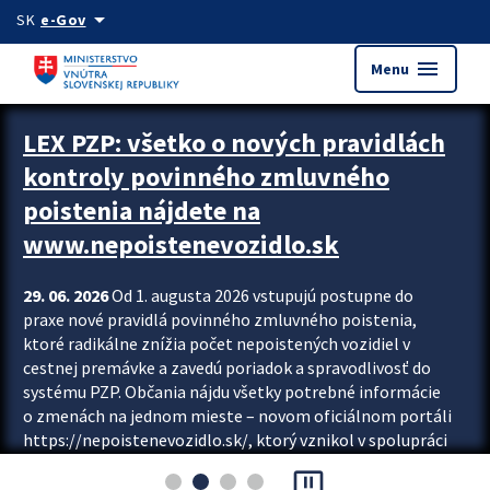
Preskocit na hlavný obsah
arrow_drop_down
SK
e-Gov
menu
Menu
Zastavit automatický posun upútavok
LEX PZP: všetko o nových pravidlách
kontroly povinného zmluvného
poistenia nájdete na
www.nepoistenevozidlo.sk
29. 06. 2026
Od 1. augusta 2026 vstupujú postupne do
praxe nové pravidlá povinného zmluvného poistenia,
ktoré radikálne znížia počet nepoistených vozidiel v
cestnej premávke a zavedú poriadok a spravodlivosť do
systému PZP. Občania nájdu všetky potrebné informácie
o zmenách na jednom mieste – novom oficiálnom portáli
https://nepoistenevozidlo.sk/, ktorý vznikol v spolupráci
Slovenskej kancelárie poisťovateľov (SKP), Slovenskej
pause_presentation
asociácie poisťovní (SLASPO) a Ministerstva vnútra SR.