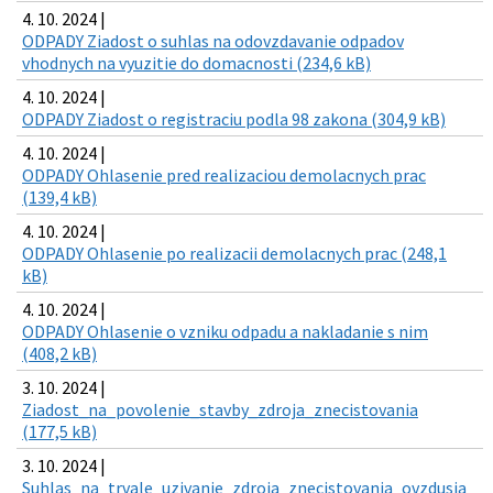
4. 10. 2024 |
ODPADY Ziadost o suhlas na odovzdavanie odpadov
vhodnych na vyuzitie do domacnosti (234,6 kB)
4. 10. 2024 |
ODPADY Ziadost o registraciu podla 98 zakona (304,9 kB)
4. 10. 2024 |
ODPADY Ohlasenie pred realizaciou demolacnych prac
(139,4 kB)
4. 10. 2024 |
ODPADY Ohlasenie po realizacii demolacnych prac (248,1
kB)
4. 10. 2024 |
ODPADY Ohlasenie o vzniku odpadu a nakladanie s nim
(408,2 kB)
3. 10. 2024 |
Ziadost_na_povolenie_stavby_zdroja_znecistovania
(177,5 kB)
3. 10. 2024 |
Suhlas_na_trvale_uzivanie_zdroja_znecistovania_ovzdusia