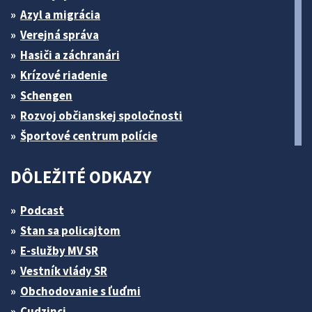
Azyl a migrácia
Verejná správa
Hasiči a záchranári
Krízové riadenie
Schengen
Rozvoj občianskej spoločnosti
Športové centrum polície
DÔLEŽITÉ ODKAZY
Podcast
Stan sa policajtom
E-služby MV SR
Vestník vlády SR
Obchodovanie s ľuďmi
Cudzinci