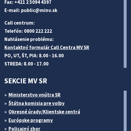
Fax: +421 2 5094 4397
E-mail:
public@minv
.sk
Call centrum:
Telefón: 0800 222 222
Nahlásenie problému:
Kontaktný formulár Call Centra MV SR
PO, UT, ŠT, PIA: 8.00 - 16.00
STREDA: 8.00 - 17.00
SEKCIE MV SR
Ministerstvo vnútra SR
Štátna komisia pre volby
Okresné úrady/Klientske centrá
Európske programy
Policajný zbor