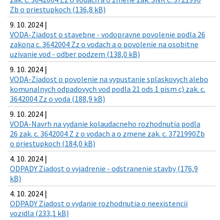
Zb o priestupkoch (136,8 kB)
9. 10. 2024 |
VODA-Ziadost o stavebne - vodopravne povolenie podla 26
zakona c. 3642004 Zz o vodach a o povolenie na osobitne
uzivanie vod - odber podzem (138,0 kB)
9. 10. 2024 |
VODA-Ziadost o povolenie na vypustanie splaskovych alebo
komunalnych odpadovych vod podla 21 ods 1 pism c) zak. c.
3642004 Zz o voda (188,9 kB)
9. 10. 2024 |
VODA-Navrh na vydanie kolaudacneho rozhodnutia podla
26 zak. c. 3642004 Z z o vodach a o zmene zak. c. 3721990Zb
o priestupkoch (184,0 kB)
4. 10. 2024 |
ODPADY Ziadost o vyjadrenie - odstranenie stavby (176,9
kB)
4. 10. 2024 |
ODPADY Ziadost o vydanie rozhodnutia o neexistencii
vozidla (233,1 kB)