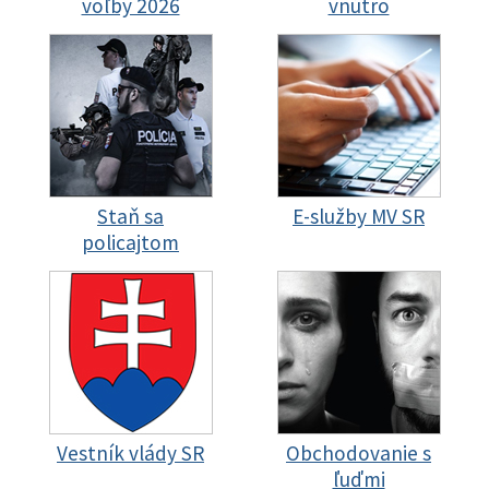
voľby 2026
vnútro
Staň sa
E-služby MV SR
policajtom
Vestník vlády SR
Obchodovanie s
ľuďmi