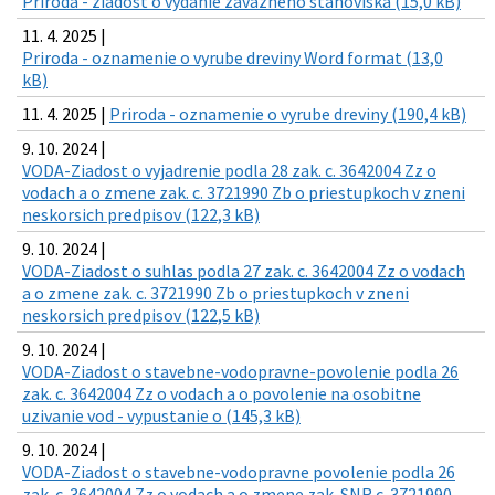
Priroda - ziadost o vydanie zavazneho stanoviska (15,0 kB)
11. 4. 2025 |
Priroda - oznamenie o vyrube dreviny Word format (13,0
kB)
11. 4. 2025 |
Priroda - oznamenie o vyrube dreviny (190,4 kB)
9. 10. 2024 |
VODA-Ziadost o vyjadrenie podla 28 zak. c. 3642004 Zz o
vodach a o zmene zak. c. 3721990 Zb o priestupkoch v zneni
neskorsich predpisov (122,3 kB)
9. 10. 2024 |
VODA-Ziadost o suhlas podla 27 zak. c. 3642004 Zz o vodach
a o zmene zak. c. 3721990 Zb o priestupkoch v zneni
neskorsich predpisov (122,5 kB)
9. 10. 2024 |
VODA-Ziadost o stavebne-vodopravne-povolenie podla 26
zak. c. 3642004 Zz o vodach a o povolenie na osobitne
uzivanie vod - vypustanie o (145,3 kB)
9. 10. 2024 |
VODA-Ziadost o stavebne-vodopravne povolenie podla 26
zak. c. 3642004 Zz o vodach a o zmene zak. SNR c. 3721990