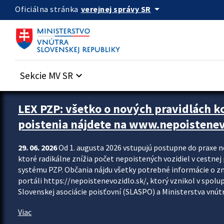
Preskocit na hlavný obsah
arrow_drop_down
verejnej správy SR
Oficiálna stránka
Sekcie MV SR
keyboard_arrow_down
Zastavit automatický posun upútavok
LEX PZP: všetko o nových pravidlách 
poistenia nájdete na www.nepoistenev
29. 06. 2026
Od 1. augusta 2026 vstupujú postupne do praxe 
ktoré radikálne znížia počet nepoistených vozidiel v cestne
systému PZP. Občania nájdu všetky potrebné informácie o 
portáli https://nepoistenevozidlo.sk/, ktorý vznikol v spolu
Slovenskej asociácie poisťovní (SLASPO) a Ministerstva vnútra
Viac