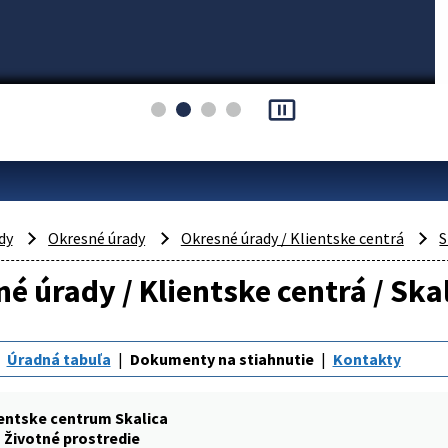
pause_presentation
dy
Okresné úrady
Okresné úrady / Klientske centrá
S
é úrady / Klientske centrá / Skal
Úradná tabuľa
Dokumenty na stiahnutie
Kontakty
entske centrum Skalica
Životné prostredie