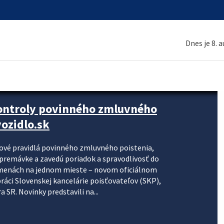
Dnes je 8. 
kontroly povinného zmluvného
ozidlo.sk
nové pravidlá povinného zmluvného poistenia,
j premávke a zavedú poriadok a spravodlivosť do
zmenách na jednom mieste – novom oficiálnom
práci Slovenskej kancelárie poisťovateľov (SKP),
 SR. Novinky predstavili na...