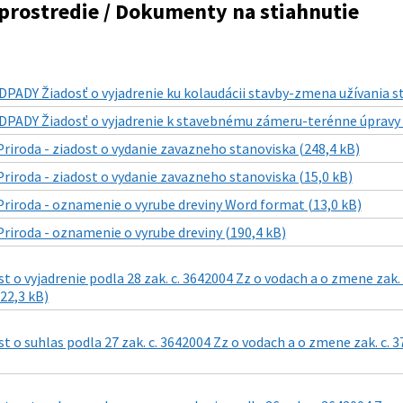
prostredie / Dokumenty na stiahnutie
DPADY Žiadosť o vyjadrenie ku kolaudácii stavby-zmena užívania st
DPADY Žiadosť o vyjadrenie k stavebnému zámeru-terénne úpravy 
Priroda - ziadost o vydanie zavazneho stanoviska (248,4 kB)
Priroda - ziadost o vydanie zavazneho stanoviska (15,0 kB)
Priroda - oznamenie o vyrube dreviny Word format (13,0 kB)
Priroda - oznamenie o vyrube dreviny (190,4 kB)
 o vyjadrenie podla 28 zak. c. 3642004 Zz o vodach a o zmene zak.
22,3 kB)
 o suhlas podla 27 zak. c. 3642004 Zz o vodach a o zmene zak. c. 