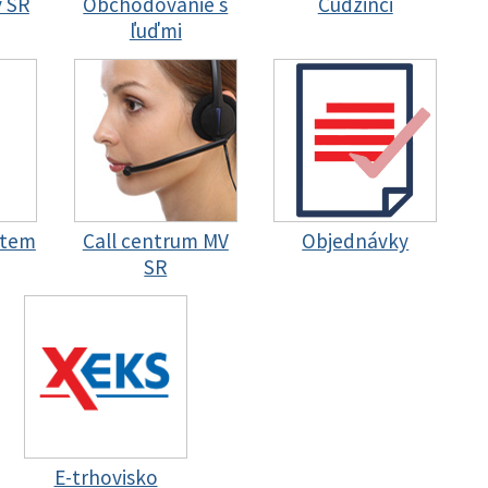
y SR
Obchodovanie s
Cudzinci
ľuďmi
stem
Call centrum MV
Objednávky
SR
E-trhovisko