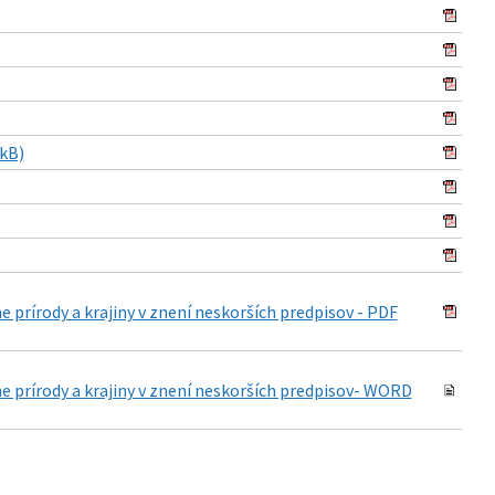
kB)
ne prírody a krajiny v znení neskorších predpisov - PDF
ane prírody a krajiny v znení neskorších predpisov- WORD