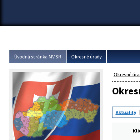
Úvodná stránka MV SR
Okresné úrady
Okresné úra
Okresn
Aktuality
Kli