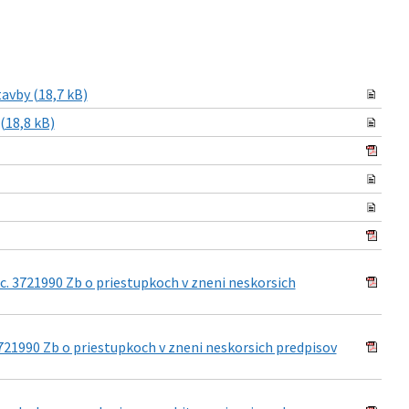
avby (18,7 kB)
(18,8 kB)
 c. 3721990 Zb o priestupkoch v zneni neskorsich
3721990 Zb o priestupkoch v zneni neskorsich predpisov