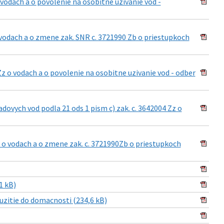
odach a o povolenie na osobitne uzivanie vod -
vodach a o zmene zak. SNR c. 3721990 Zb o priestupkoch
 o vodach a o povolenie na osobitne uzivanie vod - odber
vych vod podla 21 ods 1 pism c) zak. c. 3642004 Zz o
 o vodach a o zmene zak. c. 3721990Zb o priestupkoch
1 kB)
zitie do domacnosti (234,6 kB)