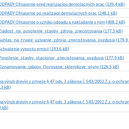
ODPADY Ohlasenie pred realizaciou demolacnych prac (139,4 kB)
ODPADY Ohlasenie po realizacii demolacnych prac (248,1 kB)
ODPADY Ohlasenie o vzniku odpadu a nakladanie s nim (408,2 kB)
Ziadost_na_povolenie_stavby_zdroja_znecistovania (177,5 kB)
Suhlas_na_trvale_uzivanie_zdroja_znecistovania_ovzdusia (179,9 
Schvalenie vypoctu emisii (193,6 kB)
Povolenie_stavby_stacionar_znecistovania_ovzdusia (177,9 kB)
Oznamovanie_udajov_florovane_sklenikove_plyny (126,5 kB)
a výrub drevín v zmysle § 47 ods. 3 zákona č. 543/2002 Z.z. o ochra
,3 kB)
a výrub drevín v zmysle § 47 ods. 3 zákona č. 543/2002 Z.z. o ochr
0 kB)