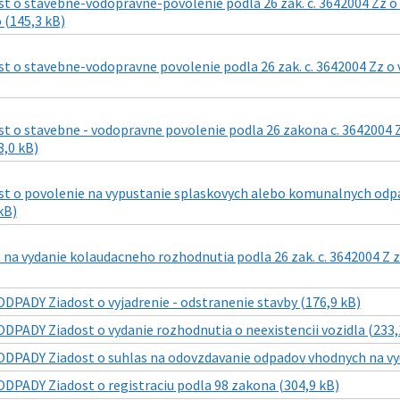
 o stavebne-vodopravne-povolenie podla 26 zak. c. 3642004 Zz o v
 (145,3 kB)
t o stavebne-vodopravne povolenie podla 26 zak. c. 3642004 Zz o 
 o stavebne - vodopravne povolenie podla 26 zakona c. 3642004 Zz
,0 kB)
t o povolenie na vypustanie splaskovych alebo komunalnych odpado
kB)
a vydanie kolaudacneho rozhodnutia podla 26 zak. c. 3642004 Z z
ODPADY Ziadost o vyjadrenie - odstranenie stavby (176,9 kB)
ODPADY Ziadost o vydanie rozhodnutia o neexistencii vozidla (233,
ODPADY Ziadost o suhlas na odovzdavanie odpadov vhodnych na vyu
ODPADY Ziadost o registraciu podla 98 zakona (304,9 kB)