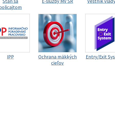
Staň sa
E-služby MV SR
Vestník vlád
policajtom
IPP
Ochrana mäkkých
Entry/Exit Sy
cieľov