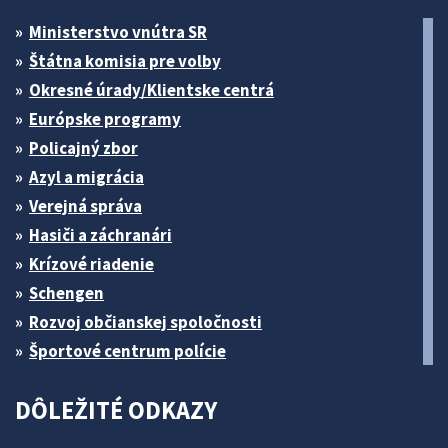
Ministerstvo vnútra SR
Štátna komisia pre volby
Okresné úrady/Klientske centrá
Európske programy
Policajný zbor
Azyl a migrácia
Verejná správa
Hasiči a záchranári
Krízové riadenie
Schengen
Rozvoj občianskej spoločnosti
Športové centrum polície
DÔLEŽITÉ ODKAZY