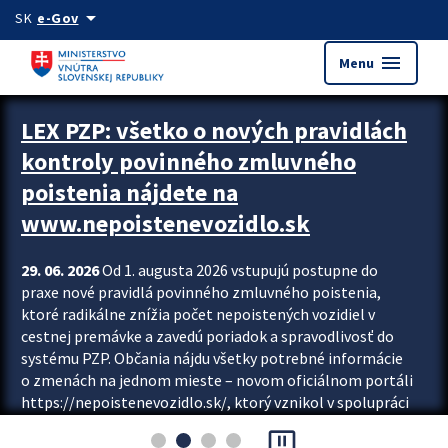
Preskocit na hlavný obsah
arrow_drop_down
SK
e-Gov
menu
Menu
Zastavit automatický posun upútavok
LEX PZP: všetko o nových pravidlách
kontroly povinného zmluvného
poistenia nájdete na
www.nepoistenevozidlo.sk
29. 06. 2026
Od 1. augusta 2026 vstupujú postupne do
praxe nové pravidlá povinného zmluvného poistenia,
ktoré radikálne znížia počet nepoistených vozidiel v
cestnej premávke a zavedú poriadok a spravodlivosť do
systému PZP. Občania nájdu všetky potrebné informácie
o zmenách na jednom mieste – novom oficiálnom portáli
https://nepoistenevozidlo.sk/, ktorý vznikol v spolupráci
Slovenskej kancelárie poisťovateľov (SKP), Slovenskej
pause_presentation
asociácie poisťovní (SLASPO) a Ministerstva vnútra SR.