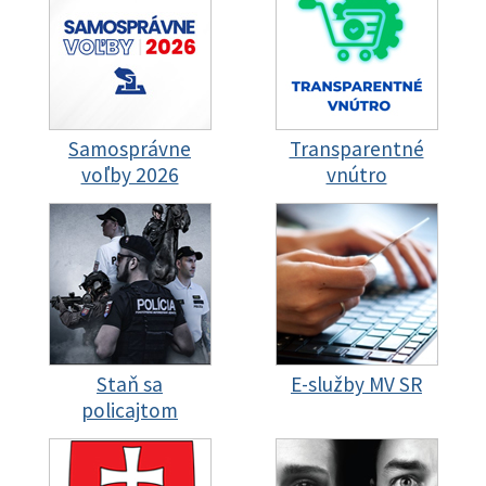
Samosprávne
Transparentné
voľby 2026
vnútro
Staň sa
E-služby MV SR
policajtom