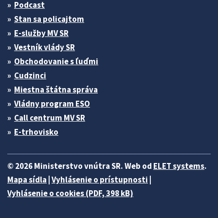
Podcast
Stan sa policajtom
E-služby MV SR
Vestník vlády SR
Obchodovanie s ľuďmi
Cudzinci
Miestna štátna správa
Vládny program ESO
Call centrum MV SR
E-trhovisko
© 2026 Ministerstvo vnútra SR. Web od
ELET systems
.
Mapa sídla
|
Vyhlásenie o prístupnosti
|
Vyhlásenie o cookies (PDF, 398 kB)