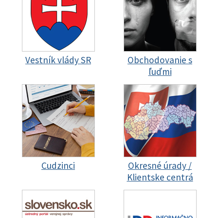
Vestník vlády SR
Obchodovanie s
ľuďmi
Cudzinci
Okresné úrady /
Klientske centrá