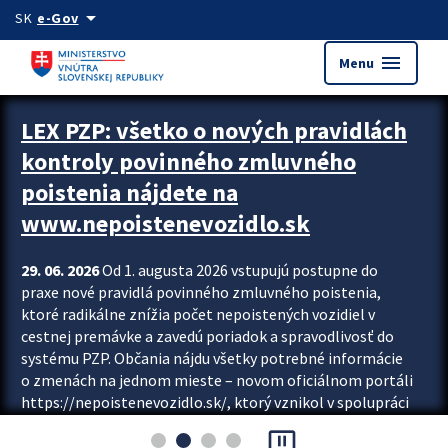
Preskocit na hlavný obsah
arrow_drop_down
SK
e-Gov
menu
Menu
Zastavit automatický posun upútavok
LEX PZP: všetko o nových pravidlách
kontroly povinného zmluvného
poistenia nájdete na
www.nepoistenevozidlo.sk
29. 06. 2026
Od 1. augusta 2026 vstupujú postupne do
praxe nové pravidlá povinného zmluvného poistenia,
ktoré radikálne znížia počet nepoistených vozidiel v
cestnej premávke a zavedú poriadok a spravodlivosť do
systému PZP. Občania nájdu všetky potrebné informácie
o zmenách na jednom mieste – novom oficiálnom portáli
https://nepoistenevozidlo.sk/, ktorý vznikol v spolupráci
Slovenskej kancelárie poisťovateľov (SKP), Slovenskej
pause_presentation
asociácie poisťovní (SLASPO) a Ministerstva vnútra SR.