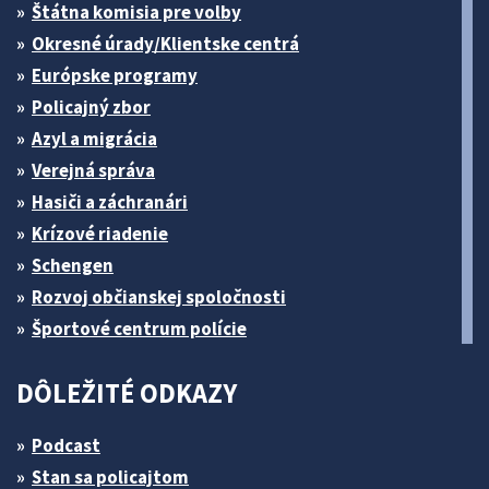
Štátna komisia pre volby
Okresné úrady/Klientske centrá
Európske programy
Policajný zbor
Azyl a migrácia
Verejná správa
Hasiči a záchranári
Krízové riadenie
Schengen
Rozvoj občianskej spoločnosti
Športové centrum polície
DÔLEŽITÉ ODKAZY
Podcast
Stan sa policajtom