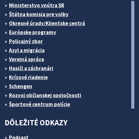
Ministerstvo vnútra SR
Štátna komisia pre volby
Okresné úrady/Klientske centrá
Európske programy
Policajný zbor
Azyl a migrácia
Verejná správa
Hasiči a záchranári
Krízové riadenie
Schengen
Rozvoj občianskej spoločnosti
Športové centrum polície
DÔLEŽITÉ ODKAZY
Podcast