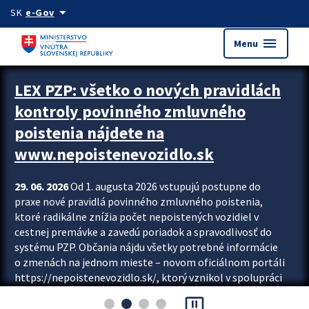
Preskocit na hlavný obsah
arrow_drop_down
SK
e-Gov
menu
Menu
Zastavit automatický posun upútavok
LEX PZP: všetko o nových pravidlách
kontroly povinného zmluvného
poistenia nájdete na
www.nepoistenevozidlo.sk
29. 06. 2026
Od 1. augusta 2026 vstupujú postupne do
praxe nové pravidlá povinného zmluvného poistenia,
ktoré radikálne znížia počet nepoistených vozidiel v
cestnej premávke a zavedú poriadok a spravodlivosť do
systému PZP. Občania nájdu všetky potrebné informácie
o zmenách na jednom mieste – novom oficiálnom portáli
https://nepoistenevozidlo.sk/, ktorý vznikol v spolupráci
Slovenskej kancelárie poisťovateľov (SKP), Slovenskej
pause_presentation
asociácie poisťovní (SLASPO) a Ministerstva vnútra SR.