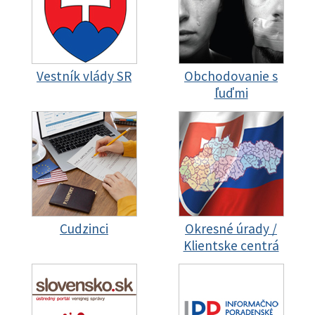
Vestník vlády SR
Obchodovanie s
ľuďmi
Cudzinci
Okresné úrady /
Klientske centrá