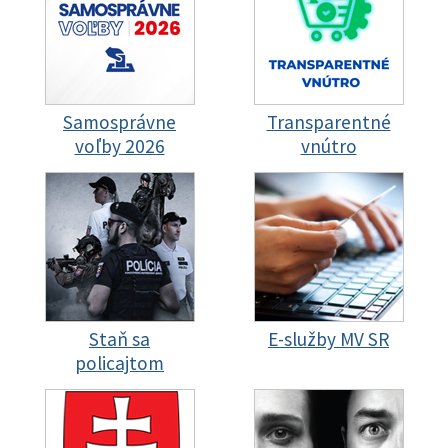
Samosprávne
Transparentné
voľby 2026
vnútro
Staň sa
E-služby MV SR
policajtom