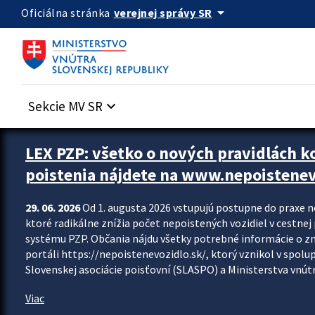
Preskocit na hlavný obsah
arrow_drop_down
verejnej správy SR
Oficiálna stránka
Sekcie MV SR
keyboard_arrow_down
Zastavit automatický posun upútavok
LEX PZP: všetko o nových pravidlách 
poistenia nájdete na www.nepoistenev
29. 06. 2026
Od 1. augusta 2026 vstupujú postupne do praxe 
ktoré radikálne znížia počet nepoistených vozidiel v cestne
systému PZP. Občania nájdu všetky potrebné informácie o 
portáli https://nepoistenevozidlo.sk/, ktorý vznikol v spolu
Slovenskej asociácie poisťovní (SLASPO) a Ministerstva vnútra
Viac