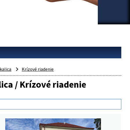
kalica
Krízové riadenie
ica / Krízové riadenie