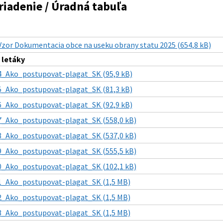
riadenie / Úradná tabuľa
Vzor Dokumentacia obce na useku obrany statu 2025 (654,8 kB)
 letáky
4_Ako_postupovat-plagat_SK (95,9 kB)
5_Ako_postupovat-plagat_SK (81,3 kB)
6_Ako_postupovat-plagat_SK (92,9 kB)
7_Ako_postupovat-plagat_SK (558,0 kB)
8_Ako_postupovat-plagat_SK (537,0 kB)
9_Ako_postupovat-plagat_SK (555,5 kB)
0_Ako_postupovat-plagat_SK (102,1 kB)
1_Ako_postupovat-plagat_SK (1,5 MB)
2_Ako_postupovat-plagat_SK (1,5 MB)
3_Ako_postupovat-plagat_SK (1,5 MB)