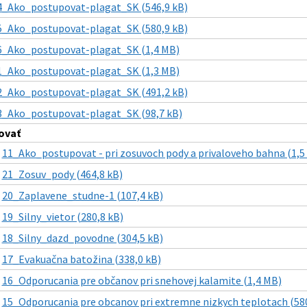
4_Ako_postupovat-plagat_SK (546,9 kB)
5_Ako_postupovat-plagat_SK (580,9 kB)
6_Ako_postupovat-plagat_SK (1,4 MB)
1_Ako_postupovat-plagat_SK (1,3 MB)
2_Ako_postupovat-plagat_SK (491,2 kB)
3_Ako_postupovat-plagat_SK (98,7 kB)
ovať
|
11_Ako_postupovat - pri zosuvoch pody a privaloveho bahna (1,5
|
21_Zosuv_pody (464,8 kB)
|
20_Zaplavene_studne-1 (107,4 kB)
|
19_Silny_vietor (280,8 kB)
|
18_Silny_dazd_povodne (304,5 kB)
|
17_Evakuačna batožina (338,0 kB)
|
16_Odporucania pre občanov pri snehovej kalamite (1,4 MB)
|
15_Odporucania pre obcanov pri extremne nizkych teplotach (580