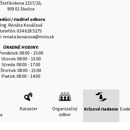
Štefánikova 2157/20,
909 01 Skalica
edúci / riaditeľ odboru
Ing. Renáta Kováčová
telefón: 034 628 5275
l: renata.kovacova@minv.sk
ÚRADNÉ HODINY:
Pondelok: 08:00 - 15:00
Utorok: 08:00 - 15:00
Streda: 08:00 - 17:00
Štvrtok: 08:00 - 15:00
Piatok: 08:00 - 14:00
Kataster
Organizačný
Krízové riadenie
Evide
odbor
ie