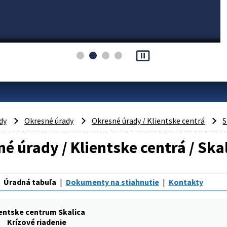
pause_presentation
dy
Okresné úrady
Okresné úrady / Klientske centrá
S
é úrady / Klientske centrá / Skal
Úradná tabuľa
Dokumenty na stiahnutie
Kontakty
entske centrum Skalica
Krízové riadenie