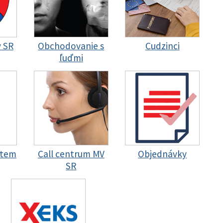
y SR
Obchodovanie s
Cudzinci
ľuďmi
stem
Call centrum MV
Objednávky
SR