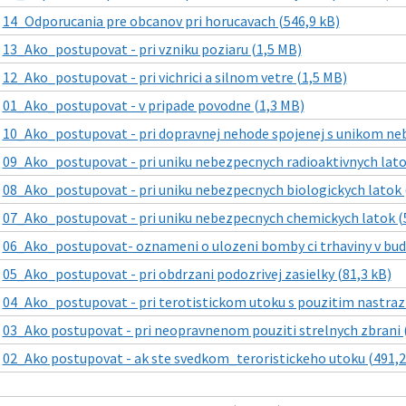
|
14_Odporucania pre obcanov pri horucavach (546,9 kB)
|
13_Ako_postupovat - pri vzniku poziaru (1,5 MB)
|
12_Ako_postupovat - pri vichrici a silnom vetre (1,5 MB)
|
01_Ako_postupovat - v pripade povodne (1,3 MB)
|
10_Ako_postupovat - pri dopravnej nehode spojenej s unikom neb
|
09_Ako_postupovat - pri uniku nebezpecnych radioaktivnych lato
|
08_Ako_postupovat - pri uniku nebezpecnych biologickych latok 
|
07_Ako_postupovat - pri uniku nebezpecnych chemickych latok (
|
06_Ako_postupovat- oznameni o ulozeni bomby ci trhaviny v bud
|
05_Ako_postupovat - pri obdrzani podozrivej zasielky (81,3 kB)
|
04_Ako_postupovat - pri terotistickom utoku s pouzitim nastra
|
03_Ako postupovat - pri neopravnenom pouziti strelnych zbrani (
|
02_Ako postupovat - ak ste svedkom_teroristickeho utoku (491,2