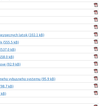
ezpecnych latok (102,1 kB)
k (555,5 kB)
(537,0 kB)
558,0 kB)
ove (92,9 kB)
zneho vybusneho systemu (95,9 kB)
98,7 kB)
 kB)