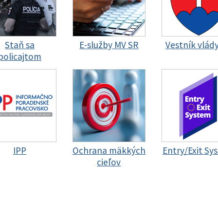
Staň sa
E-služby MV SR
Vestník vlád
policajtom
IPP
Ochrana mäkkých
Entry/Exit Sy
cieľov