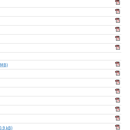
 MB)
,9 kB)