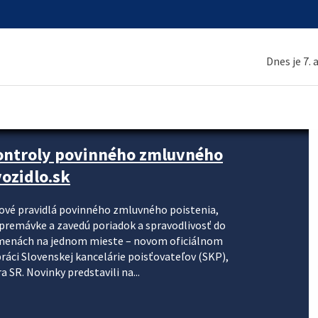
Dnes je 7.
kontroly povinného zmluvného
ozidlo.sk
nové pravidlá povinného zmluvného poistenia,
j premávke a zavedú poriadok a spravodlivosť do
zmenách na jednom mieste – novom oficiálnom
práci Slovenskej kancelárie poisťovateľov (SKP),
 SR. Novinky predstavili na...