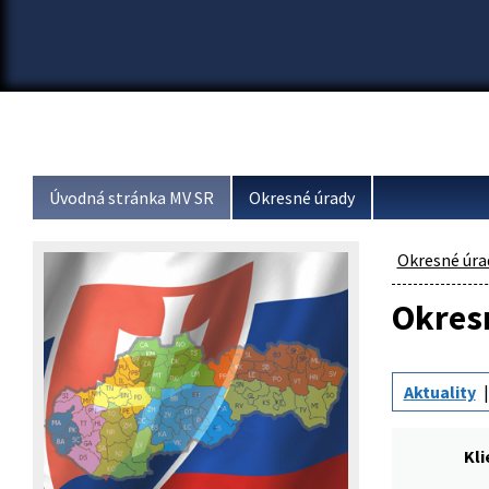
Úvodná stránka MV SR
Okresné úrady
Okresné úra
Okresn
Aktuality
Kli