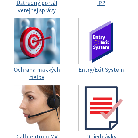
Ústredný portál
IPP
verejnej správy
Ochrana mäkkých
Entry/Exit System
cieľov
Call centrum MV
Objednávky