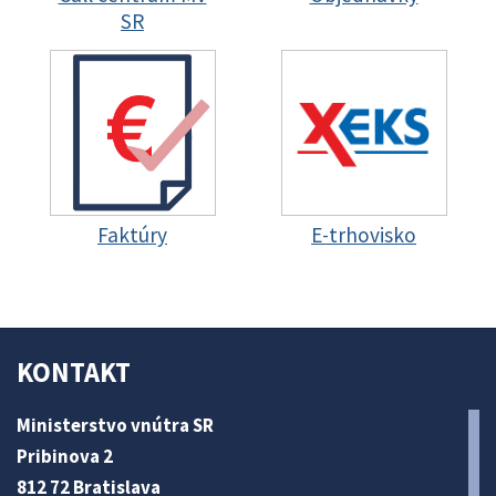
SR
Faktúry
E-trhovisko
KONTAKT
Ministerstvo vnútra SR
Pribinova 2
812 72 Bratislava