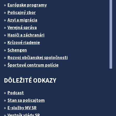
Európske programy
Policajný zbor
Azyl a migrácia
Verejná správa
Hasiči a záchranári
Krízové riadenie
Schengen
Rozvoj občianskej spoločnosti
Športové centrum polície
DÔLEŽITÉ ODKAZY
Podcast
Stan sa policajtom
E-služby MV SR
Vestník vlády SR