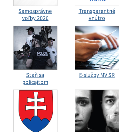
Samosprávne
Transparentné
voľby 2026
vnútro
Staň sa
E-služby MV SR
policajtom