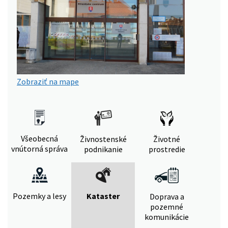
Zobraziť na mape
Všeobecná
Živnostenské
Životné
vnútorná správa
podnikanie
prostredie
Pozemky a lesy
Kataster
Doprava a
pozemné
komunikácie