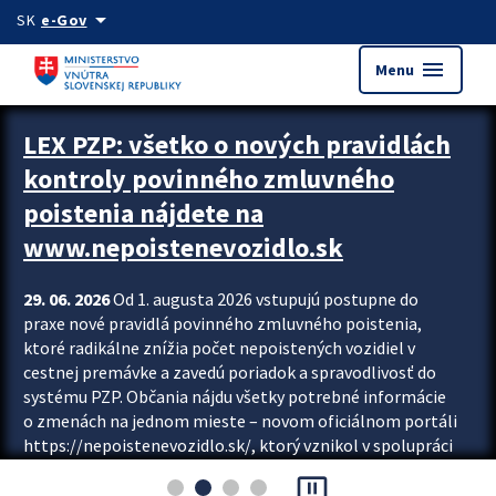
Preskocit na hlavný obsah
arrow_drop_down
SK
e-Gov
menu
Menu
Zastavit automatický posun upútavok
LEX PZP: všetko o nových pravidlách
kontroly povinného zmluvného
poistenia nájdete na
www.nepoistenevozidlo.sk
29. 06. 2026
Od 1. augusta 2026 vstupujú postupne do
praxe nové pravidlá povinného zmluvného poistenia,
ktoré radikálne znížia počet nepoistených vozidiel v
cestnej premávke a zavedú poriadok a spravodlivosť do
systému PZP. Občania nájdu všetky potrebné informácie
o zmenách na jednom mieste – novom oficiálnom portáli
https://nepoistenevozidlo.sk/, ktorý vznikol v spolupráci
Slovenskej kancelárie poisťovateľov (SKP), Slovenskej
pause_presentation
asociácie poisťovní (SLASPO) a Ministerstva vnútra SR.