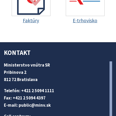
Faktúry
E-trhovisko
KONTAKT
Ministerstvo vnútra SR
Pribinova 2
812 72 Bratislava
Telefón: +421 2 5094 1111
Fax: +421 2 5094 4397
E-mail:
public@minv
.sk