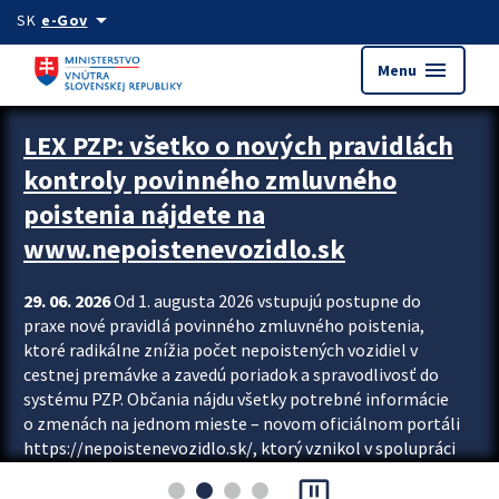
Preskocit na hlavný obsah
arrow_drop_down
SK
e-Gov
menu
Menu
Zastavit automatický posun upútavok
LEX PZP: všetko o nových pravidlách
kontroly povinného zmluvného
poistenia nájdete na
www.nepoistenevozidlo.sk
29. 06. 2026
Od 1. augusta 2026 vstupujú postupne do
praxe nové pravidlá povinného zmluvného poistenia,
ktoré radikálne znížia počet nepoistených vozidiel v
cestnej premávke a zavedú poriadok a spravodlivosť do
systému PZP. Občania nájdu všetky potrebné informácie
o zmenách na jednom mieste – novom oficiálnom portáli
https://nepoistenevozidlo.sk/, ktorý vznikol v spolupráci
Slovenskej kancelárie poisťovateľov (SKP), Slovenskej
pause_presentation
asociácie poisťovní (SLASPO) a Ministerstva vnútra SR.