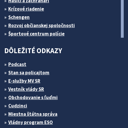
Hasiči a záchranári
Krízové riadenie
Schengen
Rozvoj občianskej spoločnosti
Športové centrum polície
DÔLEŽITÉ ODKAZY
Podcast
Stan sa policajtom
E-služby MV SR
Vestník vlády SR
Obchodovanie s ľuďmi
Cudzinci
Miestna štátna správa
Vládny program ESO