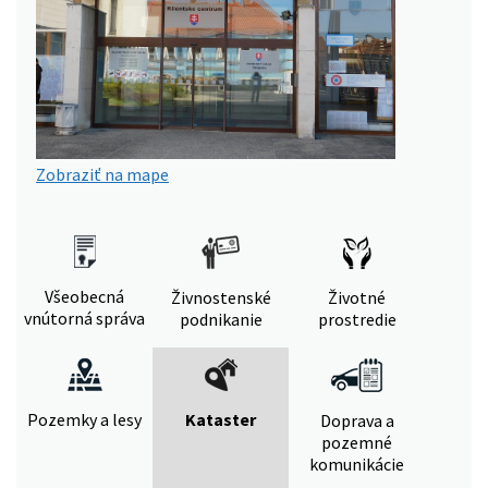
Zobraziť na mape
Všeobecná
Živnostenské
Životné
vnútorná správa
podnikanie
prostredie
Pozemky a lesy
Kataster
Doprava a
pozemné
komunikácie