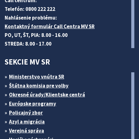
Call centrum:
Telefón: 0800 222 222
Nahlásenie problému:
Kontaktný formulár Call Centra MV SR
PO, UT, ŠT, PIA: 8.00 - 16.00
STREDA: 8.00 - 17.00
SEKCIE MV SR
Ministerstvo vnútra SR
Štátna komisia pre volby
Okresné úrady/Klientske centrá
Európske programy
Policajný zbor
Azyl a migrácia
Verejná správa