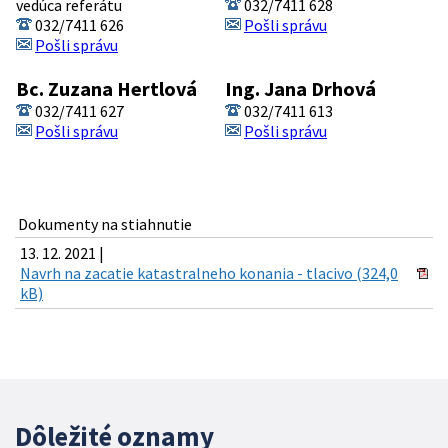
vedúca referátu
032/7411 628
032/7411 626
Pošli správu
Pošli správu
Bc. Zuzana Hertlová
Ing. Jana Drhová
032/7411 627
032/7411 613
Pošli správu
Pošli správu
Dokumenty na stiahnutie
13. 12. 2021 |
Navrh na zacatie katastralneho konania - tlacivo (324,0
kB)
Dôležité oznamy