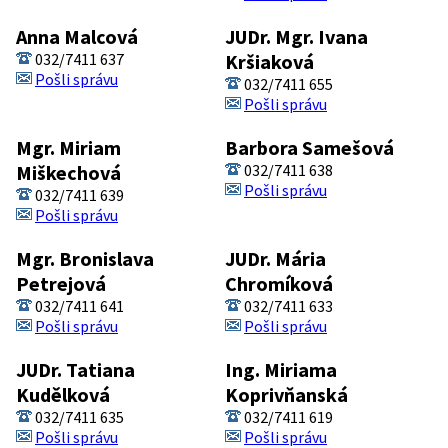
Anna Malcová
JUDr. Mgr. Ivana
032/7411 637
Kršiaková
Pošli správu
032/7411 655
Pošli správu
Mgr. Miriam
Barbora Samešová
Miškechová
032/7411 638
Pošli správu
032/7411 639
Pošli správu
Mgr. Bronislava
JUDr. Mária
Petrejová
Chromíková
032/7411 641
032/7411 633
Pošli správu
Pošli správu
JUDr. Tatiana
Ing. Miriama
Kudělková
Koprivňanská
032/7411 635
032/7411 619
Pošli správu
Pošli správu