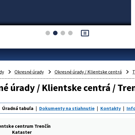
pause_presentation
dy
Okresné úrady
Okresné úrady / Klientske centrá
T
é úrady / Klientske centrá / Tren
Úradná tabuľa
Dokumenty na stiahnutie
Kontakty
Inf
entske centrum Trenčín
Kataster