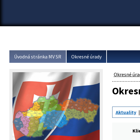
Úvodná stránka MV SR
Okresné úrady
Okresné úra
Okresn
Aktuality
Kli