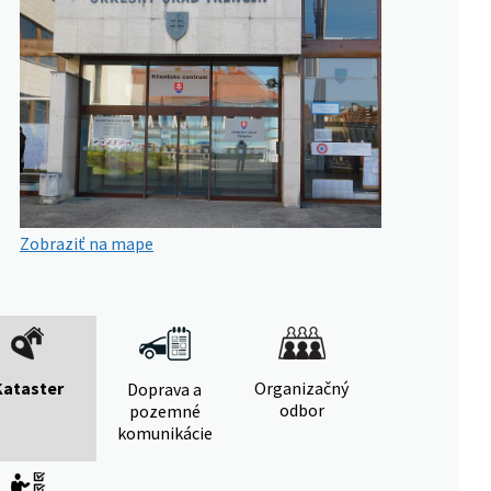
Zobraziť na mape
Kataster
Organizačný
Doprava a
odbor
pozemné
komunikácie