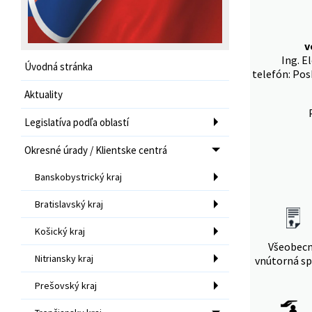
v
Ing. E
Úvodná stránka
telefón: Pos
Aktuality
Legislatíva podľa oblastí
Okresné úrady / Klientske centrá
Banskobystrický kraj
Bratislavský kraj
Košický kraj
Všeobec
Nitriansky kraj
vnútorná sp
Prešovský kraj