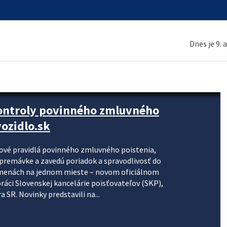
Dnes je 9. 
kontroly povinného zmluvného
ozidlo.sk
nové pravidlá povinného zmluvného poistenia,
j premávke a zavedú poriadok a spravodlivosť do
zmenách na jednom mieste – novom oficiálnom
práci Slovenskej kancelárie poisťovateľov (SKP),
 SR. Novinky predstavili na...