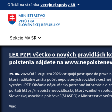
Preskocit na hlavný obsah
arrow_drop_down
verejnej správy SR
Oficiálna stránka
Sekcie MV SR
keyboard_arrow_down
Zastavit automatický posun upútavok
LEX PZP: všetko o nových pravidlách 
poistenia nájdete na www.nepoistenev
29. 06. 2026
Od 1. augusta 2026 vstupujú postupne do praxe 
ktoré radikálne znížia počet nepoistených vozidiel v cestne
systému PZP. Občania nájdu všetky potrebné informácie o 
portáli https://nepoistenevozidlo.sk/, ktorý vznikol v spolu
Slovenskej asociácie poisťovní (SLASPO) a Ministerstva vnútra
Viac