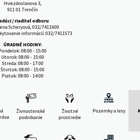
Hviezdoslavova 3,
911 01 Trenčín
edúci / riaditeľ odboru
lena Scheryová, 032/7411600
kytovanie informácií: 032/7411573
ÚRADNÉ HODINY:
Pondelok: 08:00 - 15:00
Utorok: 08:00 - 15:00
Streda: 08:00 - 17:00
Štvrtok: 08:00 - 15:00
Piatok: 08:00 - 14:00
ná
Pozemky a lesy
Živnostenské
Životné
ráva
podnikanie
prostredie