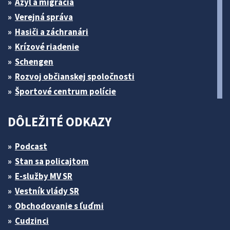
Azyl a migrácia
Verejná správa
Hasiči a záchranári
Krízové riadenie
Schengen
Rozvoj občianskej spoločnosti
Športové centrum polície
DÔLEŽITÉ ODKAZY
Podcast
Stan sa policajtom
E-služby MV SR
Vestník vlády SR
Obchodovanie s ľuďmi
Cudzinci