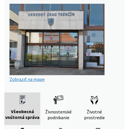
Zobraziť na mape
Všeobecná
Živnostenské
Životné
vnútorná správa
podnikanie
prostredie