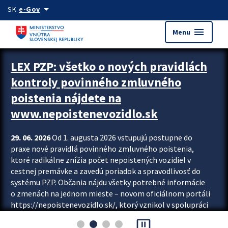
Preskocit na hlavný obsah
arrow_drop_down
SK
e-Gov
menu
Menu
Zastavit automatický posun upútavok
LEX PZP: všetko o nových pravidlách
kontroly povinného zmluvného
poistenia nájdete na
www.nepoistenevozidlo.sk
29. 06. 2026
Od 1. augusta 2026 vstupujú postupne do
praxe nové pravidlá povinného zmluvného poistenia,
ktoré radikálne znížia počet nepoistených vozidiel v
cestnej premávke a zavedú poriadok a spravodlivosť do
systému PZP. Občania nájdu všetky potrebné informácie
o zmenách na jednom mieste – novom oficiálnom portáli
https://nepoistenevozidlo.sk/, ktorý vznikol v spolupráci
Slovenskej kancelárie poisťovateľov (SKP), Slovenskej
pause_presentation
asociácie poisťovní (SLASPO) a Ministerstva vnútra SR.