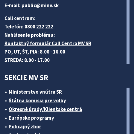
E-mail:
public@minv
.sk
Call centrum:
Telefón: 0800 222 222
Nahlásenie problému:
Kontaktný formulár Call Centra MV SR
PO, UT, ŠT, PIA: 8.00 - 16.00
STREDA: 8.00 - 17.00
SEKCIE MV SR
Ministerstvo vnútra SR
Štátna komisia pre volby
Okresné úrady/Klientske centrá
Európske programy
Policajný zbor