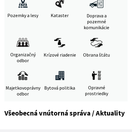
Pozemky a lesy
Kataster
Doprava a
pozemné
komunikácie
Organizačný
Krízové riadenie
Obrana štátu
odbor
Opravné
Majetkovoprávny
Bytová politika
prostriedky
odbor
Všeobecná vnútorná správa / Aktuality