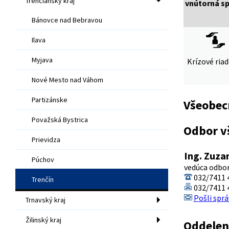
Trenčiansky kraj
vnútorná s
Bánovce nad Bebravou
Ilava
Myjava
Krízové ria
Nové Mesto nad Váhom
Partizánske
Všeobec
Považská Bystrica
Odbor v
Prievidza
Ing. Zuza
Púchov
vedúca odbo
032/7411 
Trenčín
032/7411 
Pošli sprá
Trnavský kraj
Žilinský kraj
Oddelen