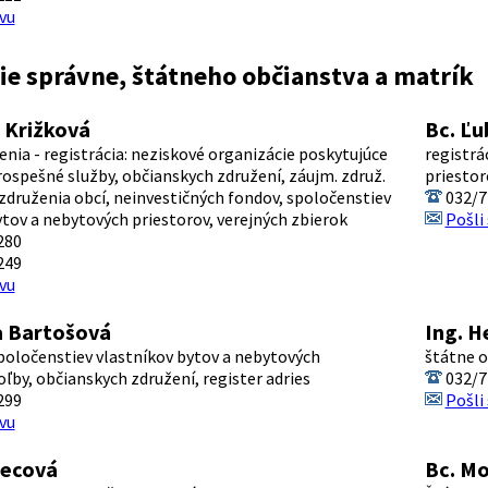
vu
e správne, štátneho občianstva a matrík
a Križková
Bc. Ľu
enia - registrácia: neziskové organizácie poskytujúce
registrá
ospešné služby, občianskych združení, záujm. združ.
priestor
 združenia obcí, neinvestičných fondov, spoločenstiev
032/7
ytov a nebytových priestorov, verejných zbierok
Pošli
280
249
vu
a Bartošová
Ing. H
spoločenstiev vlastníkov bytov a nebytových
štátne o
oľby, občianskych združení, register adries
032/7
299
Pošli
vu
decová
Bc. Mo