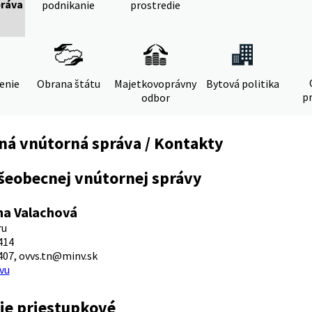
práva
podnikanie
prostredie
denie
Obrana štátu
Majetkovoprávny
Bytová politika
pr
odbor
ná vnútorná správa / Kontakty
šeobecnej vnútornej správy
na Valachová
ru
414
407, ovvs.tn@minv.sk
vu
ie priestupkové