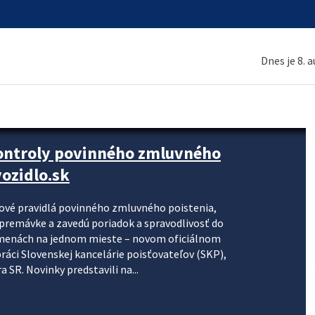
Dnes je 8. 
kontroly povinného zmluvného
ozidlo.sk
nové pravidlá povinného zmluvného poistenia,
j premávke a zavedú poriadok a spravodlivosť do
zmenách na jednom mieste – novom oficiálnom
práci Slovenskej kancelárie poisťovateľov (SKP),
 SR. Novinky predstavili na...