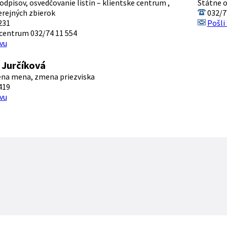
odpisov, osvedčovanie listín – klientske centrum ,
Štátne o
erejných zbierok
032/7
231
Pošli
centrum 032/74 11 554
vu
 Jurčíková
ena mena, zmena priezviska
419
vu