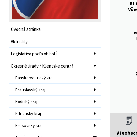
Kli
Vše
Úvodná stránka
v
Aktuality
Legislatíva podľa oblastí
Okresné úrady / Klientske centrá
Banskobystrický kraj
Bratislavský kraj
Košický kraj
Nitriansky kraj
Prešovský kraj
Všeobec