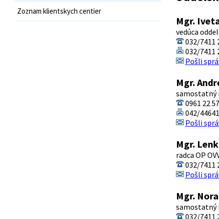
Zoznam klientskych centier
Mgr. Ivet
vedúca oddel
032/7411 2
032/7411 
Pošli sprá
Mgr. Andr
samostatný 
0961 22 5
042/4464
Pošli sprá
Mgr. Lenk
radca OP OV
032/7411 
Pošli sprá
Mgr. Nora
samostatný 
032/7411 