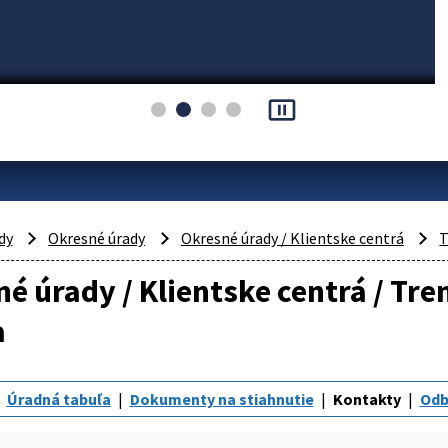
pause_presentation
dy
Okresné úrady
Okresné úrady / Klientske centrá
T
é úrady / Klientske centrá / Tr
a
Úradná tabuľa
Dokumenty na stiahnutie
Kontakty
Odb