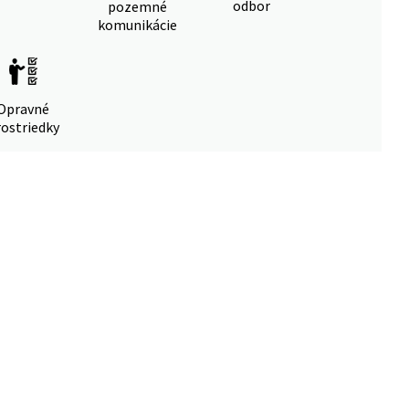
odbor
pozemné
komunikácie
Opravné
ostriedky