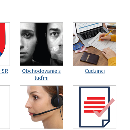
y SR
Obchodovanie s
Cudzinci
ľuďmi