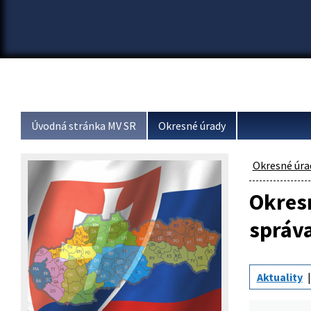
Úvodná stránka MV SR
Okresné úrady
Okresné úra
Okresn
správ
Aktuality