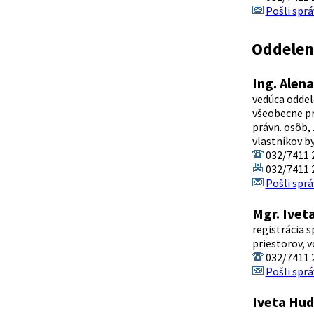
Pošli sprá
Oddeleni
Ing. Alen
vedúca oddel
všeobecne pr
právn. osôb,
vlastníkov b
032/7411 
032/7411 
Pošli sprá
Mgr. Ivet
registrácia 
priestorov, v
032/7411 
Pošli sprá
Iveta Hu