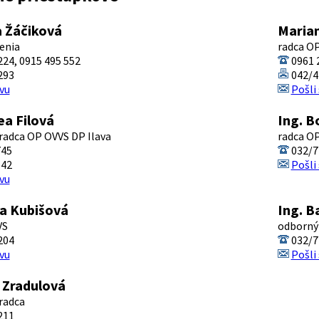
a Žáčiková
Maria
enia
radca OP
24, 0915 495 552
0961 
293
042/4
vu
Pošli
ea Filová
Ing. B
radca OP OVVS DP Ilava
radca O
745
032/7
142
Pošli
vu
a Kubišová
Ing. B
VS
odborný
204
032/7
vu
Pošli
 Zradulová
radca
211