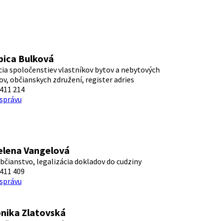
bica Bulková
cia spoločenstiev vlastníkov bytov a nebytových
ov, občianskych združení, register adries
411 214
 správu
elena Vangelová
bčianstvo, legalizácia dokladov do cudziny
411 409
 správu
nika Zlatovská