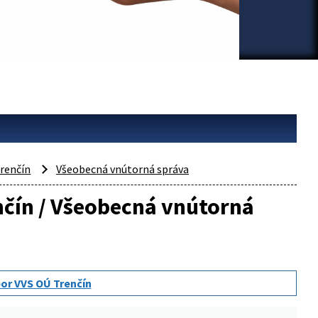
renčín
Všeobecná vnútorná správa
enčín / Všeobecná vnútorná
or VVS OÚ Trenčín