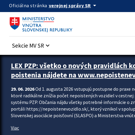
Preskocit na hlavný obsah
arrow_drop_down
verejnej správy SR
Oficiálna stránka
Sekcie MV SR
keyboard_arrow_down
Zastavit automatický posun upútavok
LEX PZP: všetko o nových pravidlách 
poistenia nájdete na www.nepoistenev
29. 06. 2026
Od 1. augusta 2026 vstupujú postupne do praxe 
ktoré radikálne znížia počet nepoistených vozidiel v cestne
systému PZP. Občania nájdu všetky potrebné informácie o 
portáli https://nepoistenevozidlo.sk/, ktorý vznikol v spolu
Slovenskej asociácie poisťovní (SLASPO) a Ministerstva vnútra
Viac