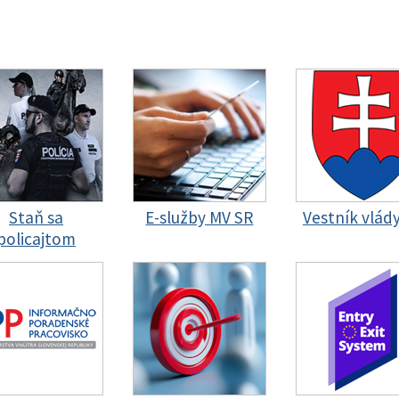
Staň sa
E-služby MV SR
Vestník vlád
policajtom