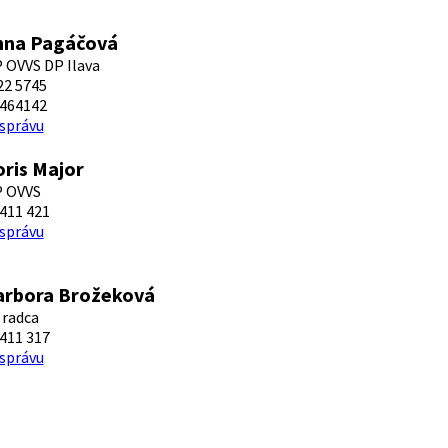
nna Pagáčová
 OVVS DP Ilava
22 5745
464142
 správu
oris Major
P OVVS
411 421
 správu
arbora Brožeková
 radca
411 317
 správu