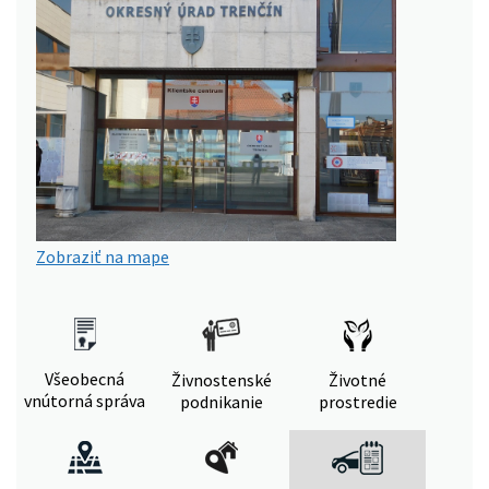
Zobraziť na mape
Všeobecná
Živnostenské
Životné
vnútorná správa
podnikanie
prostredie