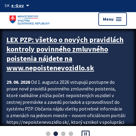
Preskocit na hlavný obsah
arrow_drop_down
SK
e-Gov
menu
Menu
Zastavit automatický posun upútavok
LEX PZP: všetko o nových pravidlách
kontroly povinného zmluvného
poistenia nájdete na
www.nepoistenevozidlo.sk
29. 06. 2026
Od 1. augusta 2026 vstupujú postupne do
praxe nové pravidlá povinného zmluvného poistenia,
ktoré radikálne znížia počet nepoistených vozidiel v
cestnej premávke a zavedú poriadok a spravodlivosť do
systému PZP. Občania nájdu všetky potrebné informácie
o zmenách na jednom mieste – novom oficiálnom portáli
https://nepoistenevozidlo.sk/, ktorý vznikol v spolupráci
Slovenskej kancelárie poisťovateľov (SKP), Slovenskej
pause_presentation
asociácie poisťovní (SLASPO) a Ministerstva vnútra SR.