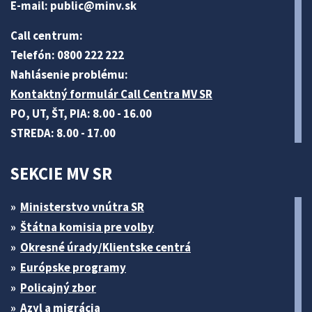
E-mail:
public@minv
.sk
Call centrum:
Telefón: 0800 222 222
Nahlásenie problému:
Kontaktný formulár Call Centra MV SR
PO, UT, ŠT, PIA: 8.00 - 16.00
STREDA: 8.00 - 17.00
SEKCIE MV SR
Ministerstvo vnútra SR
Štátna komisia pre volby
Okresné úrady/Klientske centrá
Európske programy
Policajný zbor
Azyl a migrácia