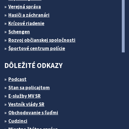
Verejná správa
Hasiči a záchranári
Krízové riadenie
Schengen
Rozvoj občianskej spoločnosti
Športové centrum polície
DÔLEŽITÉ ODKAZY
Podcast
Stan sa policajtom
E-služby MV SR
Vestník vlády SR
Obchodovanie s ľuďmi
Cudzinci