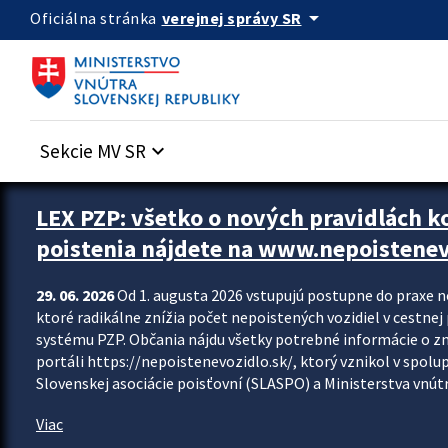
Preskocit na hlavný obsah
arrow_drop_down
verejnej správy SR
Oficiálna stránka
Sekcie MV SR
keyboard_arrow_down
Zastavit automatický posun upútavok
LEX PZP: všetko o nových pravidlách 
poistenia nájdete na www.nepoistenev
29. 06. 2026
Od 1. augusta 2026 vstupujú postupne do praxe 
ktoré radikálne znížia počet nepoistených vozidiel v cestne
systému PZP. Občania nájdu všetky potrebné informácie o 
portáli https://nepoistenevozidlo.sk/, ktorý vznikol v spolu
Slovenskej asociácie poisťovní (SLASPO) a Ministerstva vnútra
Viac