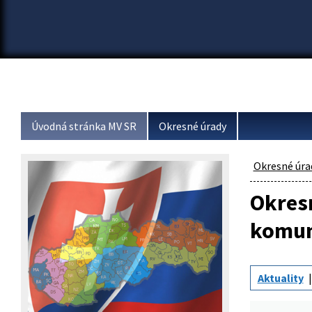
Úvodná stránka MV SR
Okresné úrady
Okresné úra
Okresn
komun
Aktuality