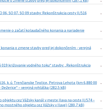
dnutie o zmene stavby pred jej dokončením (287,1 kB)
06, SO 07, SO 09 stavby: Rekonštrukcia cesty II/516
oznámenie o začatí kolaudačného konania a nariadenie
 konania o zmene stavby pred jej dokončením - verejná
16 019 križovanie vodného toku“ stavby: „Rekonštrukcia
16, k. ú. Trenčianske Teplice, Petrova Lehota (km 6,880 00
– Dežerice“ – verejná vyhláška (282,5 kB)
objektu cez Vážsky kanál v meste Ilava na ceste II/574 –
o mostného objektu cez Vážsky v Ilave) (280,7 kB)