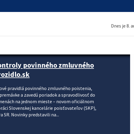
Dnes je 8. 
kontroly povinného zmluvného
ozidlo.sk
nové pravidlá povinného zmluvného poistenia,
j premávke a zavedú poriadok a spravodlivosť do
zmenách na jednom mieste – novom oficiálnom
práci Slovenskej kancelárie poisťovateľov (SKP),
 SR. Novinky predstavili na...