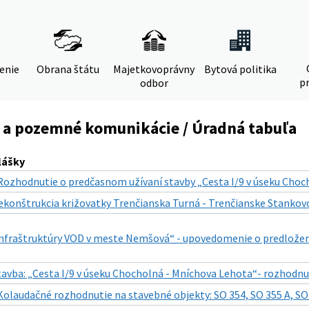
denie
Obrana štátu
Majetkovoprávny
Bytová politika
pr
odbor
 a pozemné komunikácie / Úradná tabuľa
lášky
Rozhodnutie o predčasnom užívaní stavby „Cesta I/9 v úseku Choc
ekonštrukcia križovatky Trenčianska Turná - Trenčianske Stankovc
infraštruktúry VOD v meste Nemšová“ - upovedomenie o predložen
tavba: „Cesta I/9 v úseku Chocholná - Mníchova Lehota“- rozhodnu
Kolaudačné rozhodnutie na stavebné objekty: SO 354, SO 355 A, SO 3