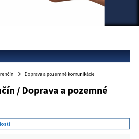
renčín
Doprava a pozemné komunikácie
enčín / Doprava a pozemné
dosti