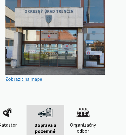
Zobraziť na mape
Kataster
Organizačný
Doprava a
odbor
pozemné