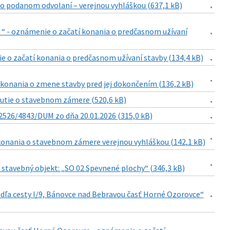
o podanom odvolaní – verejnou vyhláškou (637,1 kB)
 “ - oznámenie o začatí konania o predčasnom užívaní
e o začatí konania o predčasnom užívaní stavby (134,4 kB)
 konania o zmene stavby pred jej dokončením (136,2 kB)
nutie o stavebnom zámere (520,6 kB)
526/4843/DUM zo dňa 20.01.2026 (315,0 kB)
konania o stavebnom zámere verejnou vyhláškou (142,1 kB)
 stavebný objekt: „SO 02 Spevnené plochy“ (346,3 kB)
dľa cesty I/9, Bánovce nad Bebravou časť Horné Ozorovce“