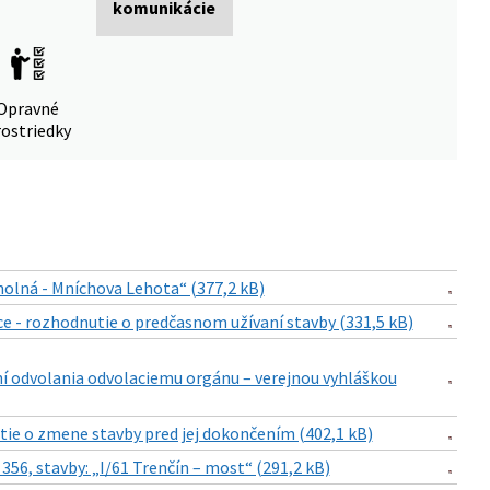
komunikácie
Opravné
ostriedky
holná - Mníchova Lehota“ (377,2 kB)
e - rozhodnutie o predčasnom užívaní stavby (331,5 kB)
í odvolania odvolaciemu orgánu – verejnou vyhláškou
tie o zmene stavby pred jej dokončením (402,1 kB)
56, stavby: „I/61 Trenčín – most“ (291,2 kB)