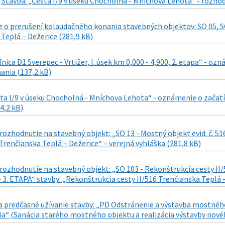
|
Stavba: „Cesta I/9 v úseku Chocholná - Mníchova Lehota“ - rozho
o prerušení kolaudačného konania stavebných objektov: SO 05, SO 
Teplá – Dežerice (281,9 kB)
ľnica D1 Sverepec - Vrtižer, I. úsek km 0,000 - 4,900, 2. etapa“ - 
ania (137,2 kB)
ta I/9 v úseku Chocholná - Mníchova Lehota“ - oznámenie o začatí
4,2 kB)
ozhodnutie na stavebný objekt: „SO 13 - Mostný objekt evid. č. 5
 Trenčianska Teplá – Dežerice“ – verejná vyhláška (281,8 kB)
ozhodnutie na stavebný objekt: „SO 103 - Rekonštrukcia cesty II/5
 - 3. ETAPA“ stavby: „Rekonštrukcia cesty II/516 Trenčianska Teplá 
 predčasné užívanie stavby: „PD Odstránenie a výstavba mostného 
a“ (Sanácia starého mostného objektu a realizácia výstavby novéh