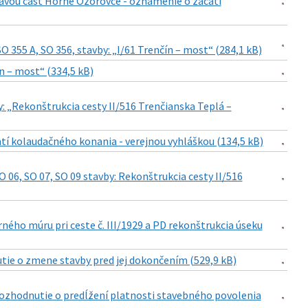
ravou časť Horné Ozorovce - oznámenie o začatí
 355 A, SO 356, stavby: „I/61 Trenčín – most“ (284,1 kB)
n – most“ (334,5 kB)
: „Rekonštrukcia cesty II/516 Trenčianska Teplá –
tí kolaudačného konania - verejnou vyhláškou (134,5 kB)
06, SO 07, SO 09 stavby: Rekonštrukcia cesty II/516
ého múru pri ceste č. III/1929 a PD rekonštrukcia úseku
utie o zmene stavby pred jej dokončením (529,9 kB)
- rozhodnutie o predĺžení platnosti stavebného povolenia