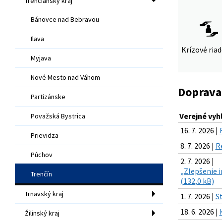
Trenčiansky kraj
Bánovce nad Bebravou
Ilava
Krízové ria
Myjava
Nové Mesto nad Váhom
Doprava
Partizánske
Verejné vyh
Považská Bystrica
16. 7. 2026 |
Prievidza
8. 7. 2026 |
R
Púchov
2. 7. 2026 |
„Zlepšenie 
Trenčín
(132,0 kB)
Trnavský kraj
1. 7. 2026 |
S
18. 6. 2026 |
Žilinský kraj