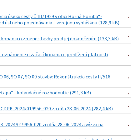
ia úseku cesty č. III/1929 v obci Horná Poruba“-
d ústneho pojednávania – verejnou vyhláškou (128,9 kB)
í konania o zmene stavby pred jej dokončením (133,3 kB)
“ - oznámenie o začatí konania o predĺžení platnosti
06, SO 07, SO 09 stavby: Rekonštrukcia cesty II/516
2. etapa“ - kolaudačné rozhodnutie (291,3 kB)
CDPK-2024/019956-020 zo dňa 28. 06. 2024 (282,4 kB)
2024/019956-020 zo dňa 28. 06. 2024 a výzva na