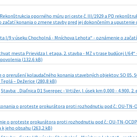
Rekonštrukcia oporného múru pri ceste č. III/1929 a PD rekonštrukc
 začatí konania o zmene stavby pred jej dokončením a upustenie o
ta I/9 v úseku Chocholná - Mníchova Lehota“ - oznámenie o začat
hvat mesta Prievidza I. etapa, 2. stavba - MZ v trase budúcej I/64
povolenia (132,6 kB)
o prerušení kolaudačného konania stavebných objektov: SO 05, SO 
Teplá – Dežerice (280,8 kB)
|
Stavba: „Diaľnica D1 Sverepec - Vrtižer, I. úsek km 0,000 - 4,900, 
konania o proteste prokurátora proti rozhodnutiu pod č.: OU-TN-O
e o proteste prokurátora proti rozhodnutiu pod č.: OU-TN-OCDPK-
a k jeho obsahu (263,2 kB)