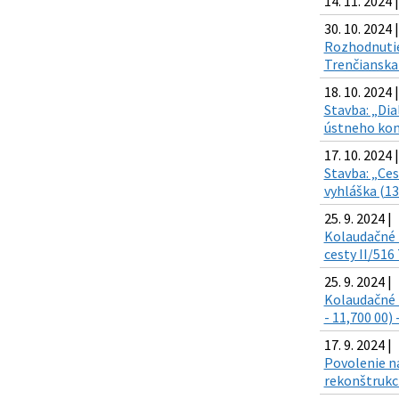
14. 11. 2024 
30. 10. 2024 |
Rozhodnutie 
Trenčianska 
18. 10. 2024 |
Stavba: „Dia
ústneho kon
17. 10. 2024 |
Stavba: „Ces
vyhláška (13
25. 9. 2024 |
Kolaudačné r
cesty II/516
25. 9. 2024 |
Kolaudačné r
- 11,700 00)
17. 9. 2024 |
Povolenie na
rekonštrukci