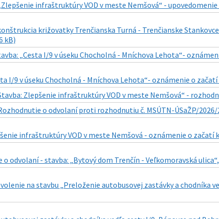
„Zlepšenie infraštruktúry VOD v meste Nemšová“ - upovedomenie 
konštrukcia križovatky Trenčianska Turná - Trenčianske Stankovce
6 kB)
tavba: „Cesta I/9 v úseku Chocholná - Mníchova Lehota“- oznámeni
sta I/9 v úseku Chocholná - Mníchova Lehota“- oznámenie o začatí
Stavba: Zlepšenie infraštruktúry VOD v meste Nemšová“ - rozhod
Rozhodnutie o odvolaní proti rozhodnutiu č. MSÚTN-ÚSaŽP/2026/2
pšenie infraštruktúry VOD v meste Nemšová - oznámenie o začatí 
o odvolaní - stavba: „Bytový dom Trenčín - Veľkomoravská ulica“,
volenie na stavbu „Preloženie autobusovej zastávky a chodníka ve