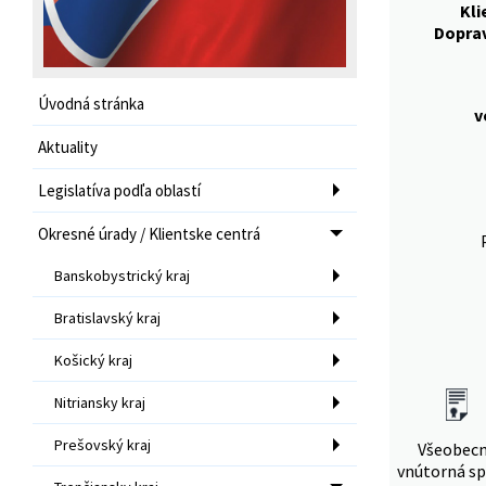
Kli
Dopra
Úvodná stránka
v
Aktuality
Legislatíva podľa oblastí
Okresné úrady / Klientske centrá
Banskobystrický kraj
Bratislavský kraj
Košický kraj
Nitriansky kraj
Prešovský kraj
Všeobec
vnútorná sp