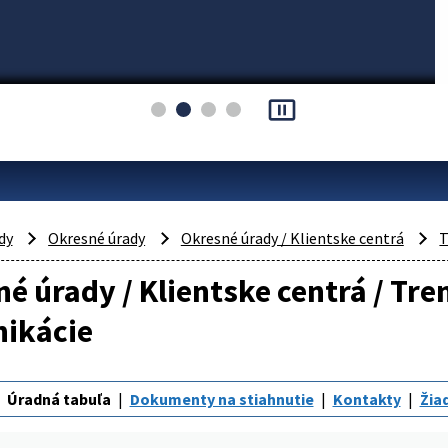
pause_presentation
dy
Okresné úrady
Okresné úrady / Klientske centrá
T
é úrady / Klientske centrá / Tr
ikácie
Úradná tabuľa
Dokumenty na stiahnutie
Kontakty
Žia