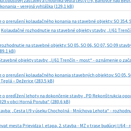
autobusovej zastávky a chodníka vedľa cesty I/9, Bánovce nad Beb
onania – verejná vyhláška (129,1 kB)
o prerušení kolaudačného konania na stavebné objekty: SO 354, SO
|
Kolaudačné rozhodnutie na stavebné objekty stavby: „I/61 Trenčí
ozhodnutie na stavebné objekty: SO 05, SO 06, SO 07, SO 09 stavby
89,1 kB)
Stavebné objekty stavby: „I/61 Trenčín – most“ - oznámenie o zača
o prerušení kolaudačného konania stavebných objektov: SO 05, SO 
Teplá – Dežerice (283,5 kB)
o predĺžení lehoty na dokončenie stavby „PD Rekonštrukcia oporn
/1929 v obci Horná Poruba“ (280,6 kB)
tavba: „Cesta I/9 v úseku Chocholná - Mníchova Lehota“ - rozhodn
vat mesta Prievidza I. etapa, 2. stavba - MZ v trase budúcej I/64 